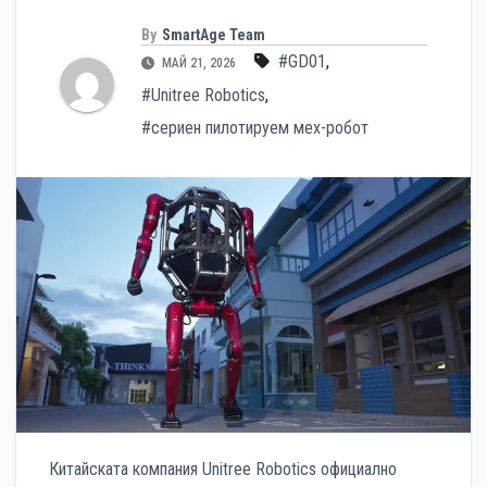
By
SmartAge Team
#GD01
,
МАЙ 21, 2026
#Unitree Robotics
,
#сериен пилотируем мех-робот
Китайската компания Unitree Robotics официално