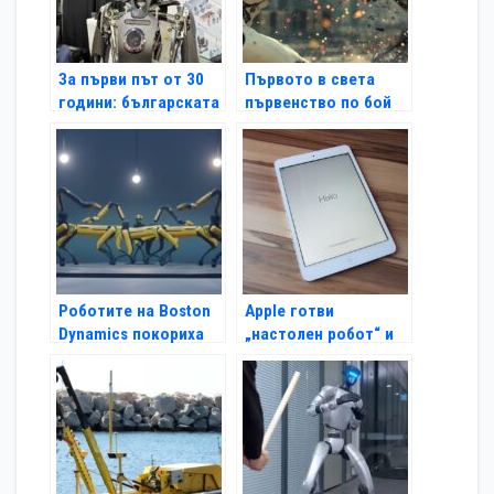
За първи път от 30
Първото в света
години: българската
първенство по бой
наука на световната
между хуманоидни
сцена в роботиката
роботи ще се
проведе в Китай
Роботите на Boston
Apple готви
Dynamics покориха
„настолен робот“ и
„Америка търси
нов смарт хъб за
талант“ (Видео)
дома