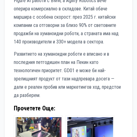
Figure AI работи с BMW, а Agility Robotics вече
оперира комерсиално в складове. Китай обаче
маршира с особена скорост: през 2025 г. китайски
компании са отговорни за близо 90% от световните
продажби на хуманоидни роботи, а страната има над
140 производители и 330+ модела в сектора.
Развитието на хуманоидни роботи е вписано и в
последния петгодишен план на Пекин като
технологичен приоритет. GD01 е може би най-
зрелищният продукт от тази надпревара досега —
дали е реален пробив или маркетингов ход, предстои
да разберем.
Прочетете Още: