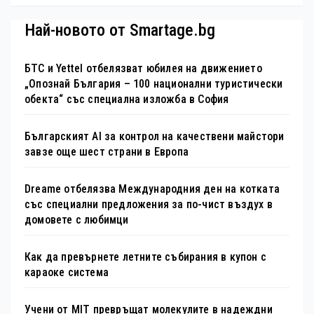
Най-новото от Smartage.bg
БТС и Yettel отбелязват юбилея на движението
„Опознай България – 100 национални туристически
обекта“ със специална изложба в София
Българският AI за контрол на качествени майстори
завзе още шест страни в Европа
Dreame отбелязва Международния ден на котката
със специални предложения за по-чист въздух в
домовете с любимци
Как да превърнете летните събирания в купон с
караоке система
Учени от MIT превръщат молекулите в надеждни