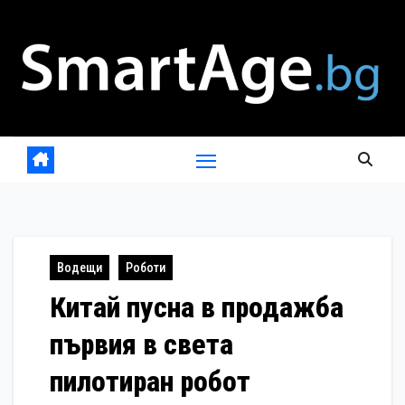
Skip
to
content
Водещи
Роботи
Китай пусна в продажба
първия в света
пилотиран робот