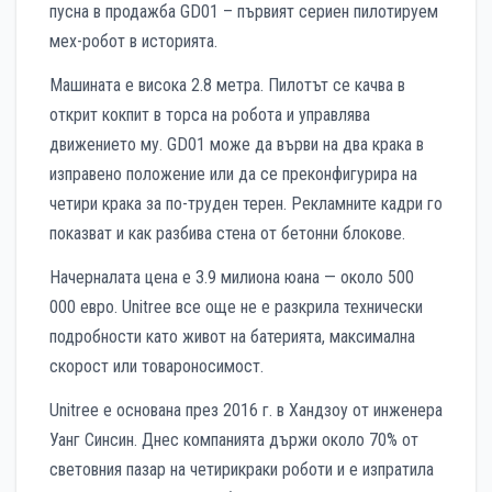
пусна в продажба GD01 – първият сериен пилотируем
мех-робот в историята.
Машината е висока 2.8 метра. Пилотът се качва в
открит кокпит в торса на робота и управлява
движението му. GD01 може да върви на два крака в
изправено положение или да се преконфигурира на
четири крака за по-труден терен. Рекламните кадри го
показват и как разбива стена от бетонни блокове.
Начерналата цена е 3.9 милиона юана — около 500
000 евро. Unitree все още не е разкрила технически
подробности като живот на батерията, максимална
скорост или товароносимост.
Unitree е основана през 2016 г. в Хандзоу от инженера
Уанг Синсин. Днес компанията държи около 70% от
световния пазар на четирикраки роботи и е изпратила