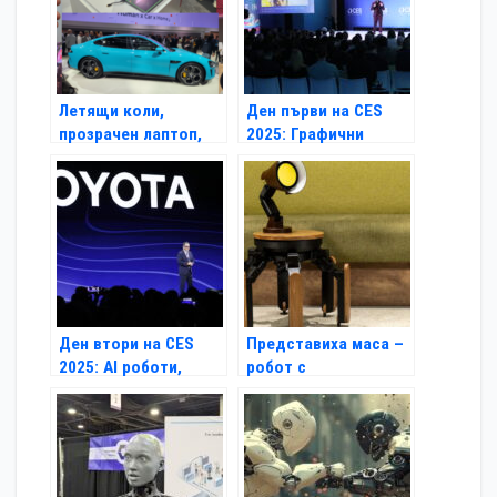
Летящи коли,
Ден първи на CES
прозрачен лаптоп,
2025: Графични
хуманоидни роботи и
карти, електрически
5G велосипед на
коли и умно червило
тазгодишния
Световния мобилен
конгрес
Ден втори на CES
Представиха маса –
2025: AI роботи,
робот с
автомобилна и
интелигентна лампа
домашна техника