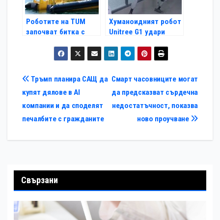
Роботите на TUM
Хуманоидният робот
започват битка с
Unitree G1 удари
морските отпадъци
инженер по време на
тест (Видео)
Навигация
Тръмп планира САЩ да
Смарт часовниците могат
купят дялове в AI
да предсказват сърдечна
компании и да споделят
недостатъчност, показва
печалбите с гражданите
ново проучване
Свързани