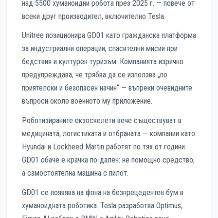
над 5500 хуманоидни робота през 2025 г. — повече от
всеки друг производител, включително Tesla.
Unitree позиционира GD01 като гражданска платформа
за индустриални операции, спасителни мисии при
бедствия и културен туризъм. Компанията изрично
предупреждава, че трябва да се използва „по
приятелски и безопасен начин“ — въпреки очевидните
въпроси около военното му приложение.
Роботизираните екзоскелети вече съществуват в
медицината, логистиката и отбраната — компании като
Hyundai и Lockheed Martin работят по тях от години.
GD01 обаче е крачка по-далеч: не помощно средство,
а самостоятелна машина с пилот.
GD01 се появява на фона на безпрецедентен бум в
хуманоидната роботика. Tesla разработва Optimus,