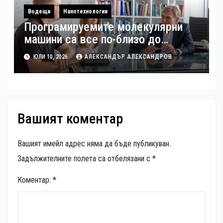
Водещи
Нанотехнологии
Програмируемите молекулярни
машини са все по-близо до
реалността
ЮЛИ 10, 2026
АЛЕКСАНДЪР АЛЕКСАНДРОВ
Вашият коментар
Вашият имейл адрес няма да бъде публикуван.
Задължителните полета са отбелязани с
*
Коментар:
*