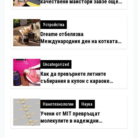
качествени майстори завзе още
шест страни в Европа
Устройства
Dreame отбелязва
Международния ден на котката
със специални предложения за
по-чист въздух в домовете с
любимци
Uncategorized
Как да превърнете летните
събирания в купон с караоке
система
Нанотехнологии
Наука
Учени от MIT превръщат
молекулите в надеждни
електронни устройства