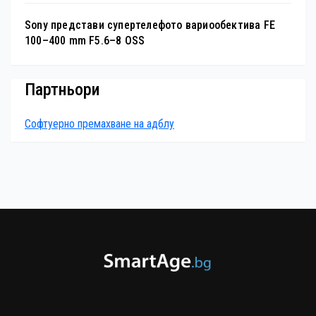
Sony представи супертелефото вариообектива FE
100–400 mm F5.6–8 OSS
Партньори
Софтуерно премахване на адблу