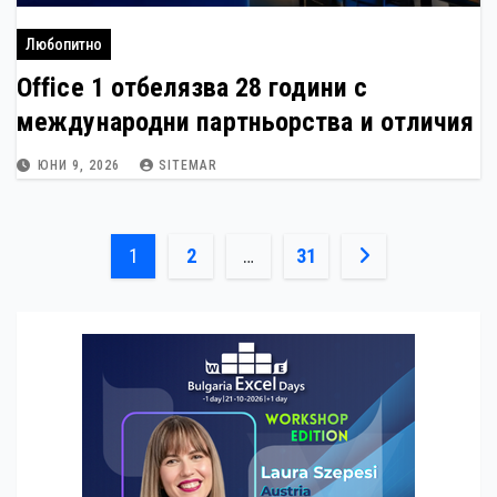
Любопитно
Office 1 отбелязва 28 години с
международни партньорства и отличия
ЮНИ 9, 2026
SITEMAR
Разделяне
1
2
…
31
на
публикациите
на
страници