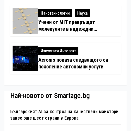
Нанотехнологии
Наука
Учени от MIT превръщат
молекулите в надеждни
електронни устройства
Изкуствен Интелект
Acronis показа следващото си
поколение автономни услуги
Най-новото от Smartage.bg
Българският AI за контрол на качествени майстори
завзе още шест страни в Европа