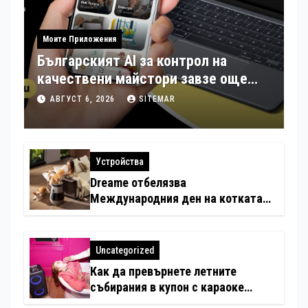
Моите Приложения
Българският AI за контрол на
качествени майстори завзе още
шест страни в Европа
АВГУСТ 6, 2026
SITEMAR
Устройства
Dreame отбелязва
Международния ден на котката
със специални предложения за
по-чист въздух в домовете с
любимци
Uncategorized
Как да превърнете летните
събирания в купон с караоке
система