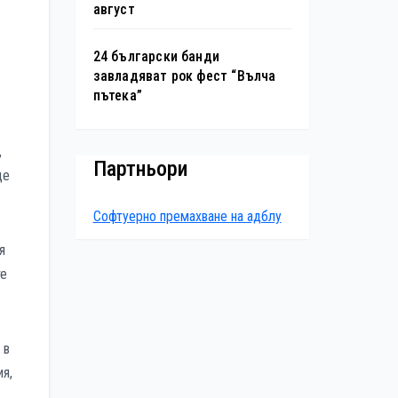
август
24 български банди
завладяват рок фест “Вълча
пътека”
,
Партньори
де
Софтуерно премахване на адблу
я
те
 в
я,