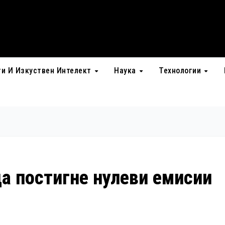
ти И Изкуствен Интелект
Наука
Технологии
а постигне нулеви емисии