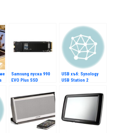
еме
Samsung пуска 990
USB хъб: Synology
а
EVO Plus SSD
USB Station 2
пи