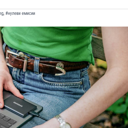
ng
,
#нулеви емисии