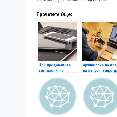
Прочетете Още:
Най-продаваните
Архивиране по вр
технологични
на отпуск. Защо д
продукти през
съхраняваме бекъ
първата половина на
във външен SSD?
годината