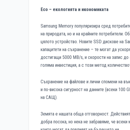
Eco – екологията и икономиката
Samsung Memory популяризира сред потребител
на природата, но и на крайните потребители. 
цялото устройство. Новите SSD дискове на S
капацитети на съхранение – те могат да ускор
достигащи 5000 MB/s, и скорости на запис д
голяма инвестиция, а с този метод количество
Съхранение на файлове и лични спомени на в
и по-висока сигурност на данните (всеки 100 
на САЩ).
Земята е нашата обща отговорност. Действият
добра посока, но нека не забравяме, че всеки
които могат да повлияят на бъдещето ни.