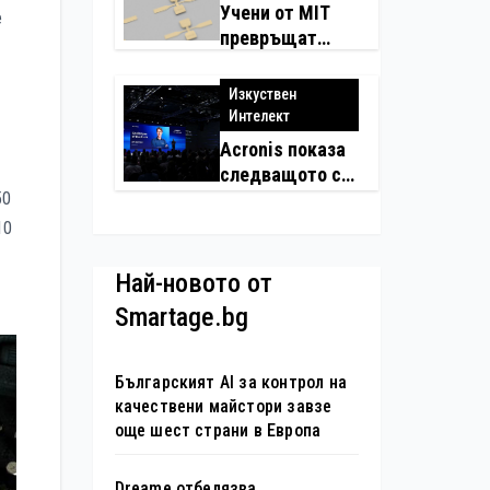
Учени от MIT
е
превръщат
молекулите в
надеждни
Изкуствен
електронни
Интелект
устройства
Acronis показа
следващото си
50
поколение
автономни
10
услуги
Най-новото от
Smartage.bg
Българският AI за контрол на
качествени майстори завзе
още шест страни в Европа
Dreame отбелязва