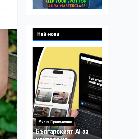
Най-нови
Моите Приложения
Българският AI за