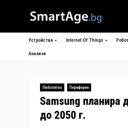
Skip
to
content
Устройства
Internet Of Things
Робо
Анализи
Любопитно
Периферия
Samsung планира д
до 2050 г.