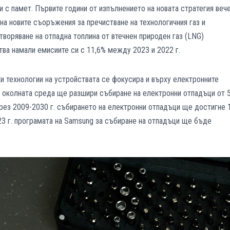
 с памет. Първите години от изпълнението на новата стратегия веч
на новите съоръжения за пречистване на технологичния газ и
воряване на отпадна топлина от втечнен природен газ (LNG)
ва намали емисиите си с 11,6% между 2023 и 2022 г.
 технологии на устройствата се фокусира и върху електронните
на околната среда ще разшири събиране на електронни отпадъци от 
през 2009-2030 г. събирането на електронни отпадъци ще достигне 
2023 г. програмата на Samsung за събиране на отпадъци ще бъде