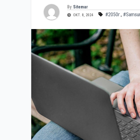
By
Sitemar
#2050г.
,
#Samsu
ОКТ. 8, 2024