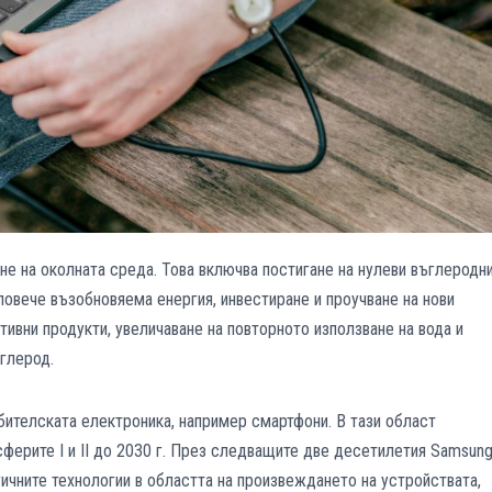
не на околната среда. Това включва постигане на нулеви въглеродн
повече възобновяема енергия, инвестиране и проучване на нови
тивни продукти, увеличаване на повторното използване на вода и
ъглерод.
бителската електроника, например смартфони. В тази област
сферите I и II до 2030 г. През следващите две десетилетия Samsun
ичните технологии в областта на произвеждането на устройствата,