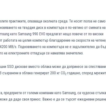
ите практиките, опазващи околната среда. Те носят полза не само
Обновяването на твърдия диск в компютъра е по-евтино от смяната на
amsung като Samsung 990 EVO предлагат нещо повече от по-високи
ят работата на целия компютър благодарение на скорости на четене
о 4200 MB/s. Подновяването на компютъра не е задължително да бъ
то на електронните отпадъци се намалява значително.
ъншни SSD дискове вместо облака може да допринесе за спестявани
GB съхранени в облака генерират 200 кг CO
годишно, според мрежи
2
а, предприети от големи компании като Samsung, са чудесна стъпка
 може да даде своя принос. Важно е да се търсят ежедневни решени