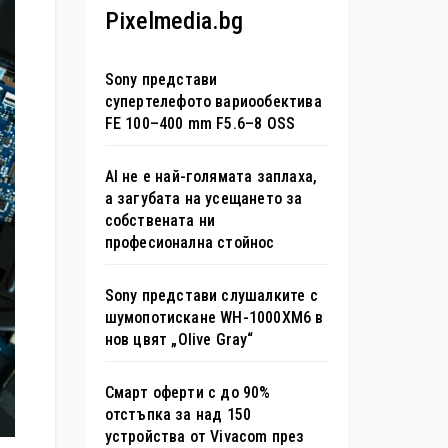
Pixelmedia.bg
Sony представи
супертелефото вариообектива
FE 100–400 mm F5.6–8 OSS
AI не е най-голямата заплаха,
а загубата на усещането за
собствената ни
професионална стойнос
Sony представи слушалките с
шумопотискане WH-1000XM6 в
нов цвят „Olive Gray“
Смарт оферти с до 90%
отстъпка за над 150
устройства от Vivacom през