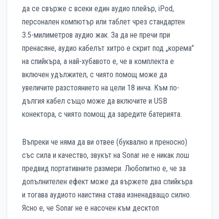
да се свърже с всеки един аудио плейър, iPod,
персонален компютър или таблет чрез стандартен
3.5-милиметров аудио жак. За да не пречи при
пренасяне, аудио кабелът хитро е скрит под „корема”
на спийкъра, а най-хубавото е, че в комплекта е
включен удължител, с чиято помощ може да
увеличите разстоянието на цели 18 инча. Към по-
дългия кабел също може да включите и USB
конектора, с чиято помощ да заредите батерията.
Въпреки че няма да ви отвее (буквално и преносно)
със сила и качество, звукът на Sonar не е никак лош
предвид портативните размери. Любопитно е, че за
допълнителен ефект може да вържете два спийкъра
и тогава аудиото наистина става изненадващо силно.
Ясно е, че Sonar не е насочен към десктоп