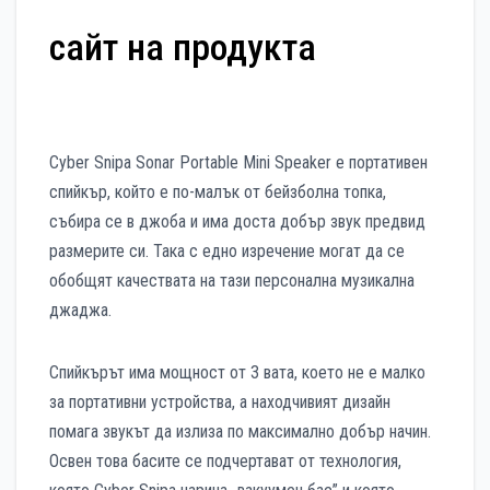
сайт на продукта
Cyber Snipa Sonar Portable Mini Speaker е портативен
спийкър, който е по-малък от бейзболна топка,
събира се в джоба и има доста добър звук предвид
размерите си. Така с едно изречение могат да се
обобщят качествата на тази персонална музикална
джаджа.
Спийкърът има мощност от 3 вата, което не е малко
за портативни устройства, а находчивият дизайн
помага звукът да излиза по максимално добър начин.
Освен това басите се подчертават от технология,