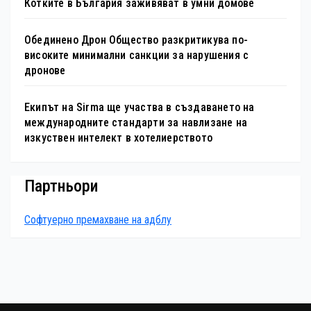
Котките в България заживяват в умни домове
Обединено Дрон Общество разкритикува по-
високите минимални санкции за нарушения с
дронове
Екипът на Sirma ще участва в създаването на
международните стандарти за навлизане на
изкуствен интелект в хотелиерството
Партньори
Софтуерно премахване на адблу