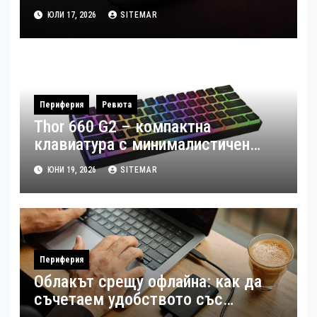
професионални възможности
ЮЛИ 17, 2026
SITEMAR
(Ревю)
Периферия
Ревюта
Thor 660 G2 – компактна
клавиатура с минималистичен
дизайн и 26 RGB режима (Ревю)
ЮНИ 19, 2026
SITEMAR
Периферия
Облакът срещу офлайна: как да
съчетаем удобството със
сигурността