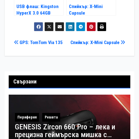
USB флаш: Kingston
Спийкър: X-Mini
HyperX 3.0 64GB
Capsule
Навигация
GPS: TomTom Via 135
Спийкър: X-Mini Capsule
Свързани
Периферия
Ревюта
GENESIS Zircon 660 Pro – лека и
прецизна геймърска мишка с