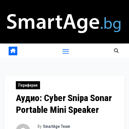
Skip
to
content
Периферия
Аудио: Cyber Snipa Sonar
Portable Mini Speaker
By
SmartAge Team