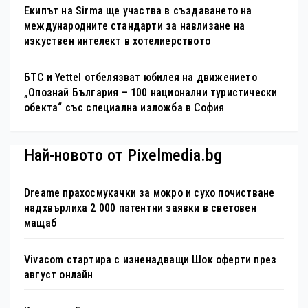
Екипът на Sirma ще участва в създаването на
международните стандарти за навлизане на
изкуствен интелект в хотелиерството
БТС и Yettel отбелязват юбилея на движението
„Опознай България – 100 национални туристически
обекта“ със специална изложба в София
Най-новото от Pixelmedia.bg
Dreame прахосмукачки за мокро и сухо почистване
надхвърлиха 2 000 патентни заявки в световен
мащаб
Vivacom стартира с изненадващи Шок оферти през
август онлайн