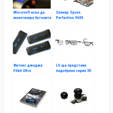
Microsoft иска да
Скенер: Epson
монетизира бутоните
Perfection V600
на дистанционното
Photo
Фитнес джаджа:
LG ще представи
Fitbit Ultra
подобрена серия 3D
очила