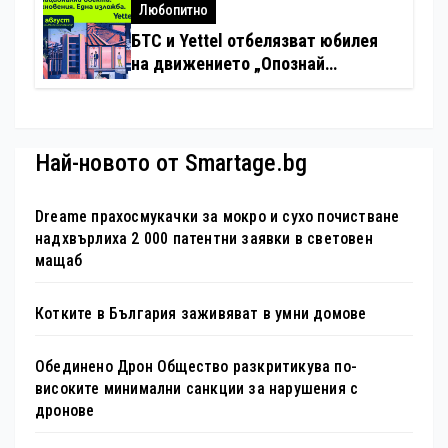
хотелиерството
Любопитно
БТС и Yettel отбелязват юбилея
на движението „Опознай
България – 100 национални
туристически обекта“ със
специална изложба в София
Най-новото от Smartage.bg
Dreame прахосмукачки за мокро и сухо почистване
надхвърлиха 2 000 патентни заявки в световен
мащаб
Котките в България заживяват в умни домове
Обединено Дрон Общество разкритикува по-
високите минимални санкции за нарушения с
дронове