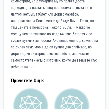
компютрите, но размерите му го правят доста
подходящ за всякакъв вид преносима техника като
лаптоп, нетбук, таблет или дори смартфон.
Алтернатива на Sonar може да бъде Razer Ferox, но
там цената е по-висока – около 70 лв. – макар че
срещу нея получавате по-издръжлива батерия и по-
хубава кутийка за носене. Ако непременно държите на
по-силен звук, може да си купите два спийкъра, но
дори и един ви върши отлична работа, ако искате
самостоятелен аудио източник, който да вземете със
себе си на път.
Прочетете Още: