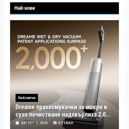
Най-нови
Любопитно
Dreame прахосмукачки за мокро и
сухо почистване надхвърлиха 2 000
патентни заявки в световен мащаб
АВГУСТ 7, 2026
SITEMAR