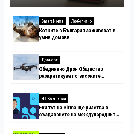
Smart Home
Любопитно
Котките в България заживяват в
умни домове
Дронове
Обединено Дрон Общество
разкритикува по-високите
минимални санкции за нарушения
с дронове
ИТ Компании
Екипът на Sirma ще участва в
създаването на международните
стандарти за навлизане на
изкуствен интелект в