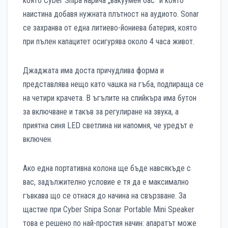
която Cyber Snipa нарича „вакуумен бас” и която
наистина добавя нужната плътност на аудиото. Sonar
се захранва от една литиево-йониева батерия, която
при пълен капацитет осигурява около 4 часа живот.
Джаджата има доста причудлива форма и
представлява нещо като чашка на гъба, подпираща се
на четири крачета. В ъгълите на спийкъра има бутон
за включване и такъв за регулиране на звука, а
приятна синя LED светлина ни напомня, че уредът е
включен.
Ако една портативна колона ще бъде навсякъде с
вас, задължително условие е тя да е максимално
гъвкава що се отнася до начина на свързване. За
щастие при Cyber Snipa Sonar Portable Mini Speaker
това е решено по най-простия начин: апаратът може