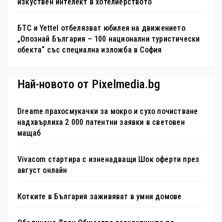
изкуствен интелект в хотелиерството
БТС и Yettel отбелязват юбилея на движението
„Опознай България – 100 национални туристически
обекта“ със специална изложба в София
Най-новото от Pixelmedia.bg
Dreame прахосмукачки за мокро и сухо почистване
надхвърлиха 2 000 патентни заявки в световен
мащаб
Vivacom стартира с изненадващи Шок оферти през
август онлайн
Котките в България заживяват в умни домове