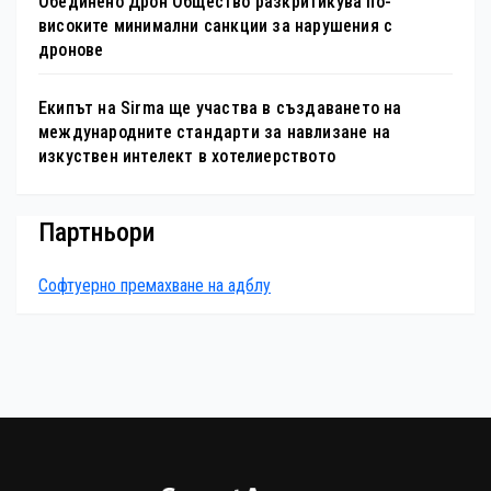
Обединено Дрон Общество разкритикува по-
високите минимални санкции за нарушения с
дронове
Екипът на Sirma ще участва в създаването на
международните стандарти за навлизане на
изкуствен интелект в хотелиерството
Партньори
Софтуерно премахване на адблу