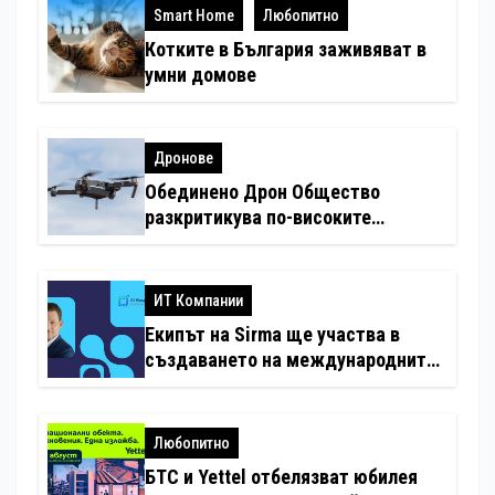
Smart Home
Любопитно
Котките в България заживяват в
умни домове
Дронове
Обединено Дрон Общество
разкритикува по-високите
минимални санкции за нарушения
с дронове
ИТ Компании
Екипът на Sirma ще участва в
създаването на международните
стандарти за навлизане на
изкуствен интелект в
хотелиерството
Любопитно
БТС и Yettel отбелязват юбилея