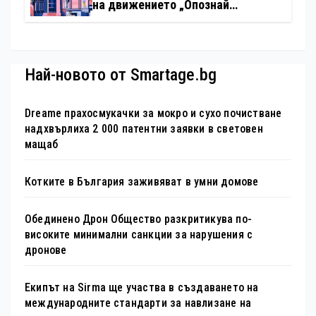
на движението „Опознай
България – 100 национални
туристически обекта“ със
специална изложба в София
Най-новото от Smartage.bg
Dreame прахосмукачки за мокро и сухо почистване
надхвърлиха 2 000 патентни заявки в световен
мащаб
Котките в България заживяват в умни домове
Обединено Дрон Общество разкритикува по-
високите минимални санкции за нарушения с
дронове
Екипът на Sirma ще участва в създаването на
международните стандарти за навлизане на