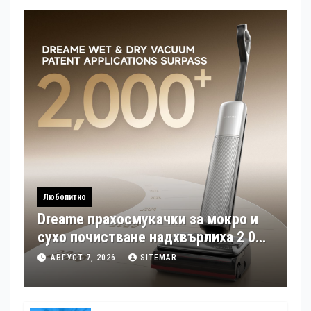
Любопитно
Dreame прахосмукачки за мокро и
сухо почистване надхвърлиха 2 000
патентни заявки в световен мащаб
АВГУСТ 7, 2026
SITEMAR