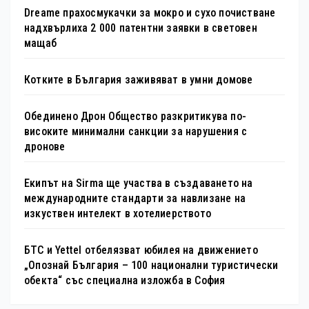
Dreame прахосмукачки за мокро и сухо почистване
надхвърлиха 2 000 патентни заявки в световен
мащаб
Котките в България заживяват в умни домове
Обединено Дрон Общество разкритикува по-
високите минимални санкции за нарушения с
дронове
Екипът на Sirma ще участва в създаването на
международните стандарти за навлизане на
изкуствен интелект в хотелиерството
БТС и Yettel отбелязват юбилея на движението
„Опознай България – 100 национални туристически
обекта“ със специална изложба в София