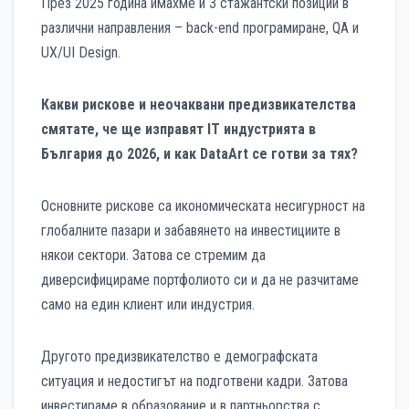
През 2025 година имахме и 3 стажантски позиции в
различни направления – back-end програмиране, QA и
UX/UI Design.
Какви рискове и неочаквани предизвикателства
смятате, че ще изправят IT индустрията в
България до 2026, и как DataArt се готви за тях?
Основните рискове са икономическата несигурност на
глобалните пазари и забавянето на инвестициите в
някои сектори. Затова се стремим да
диверсифицираме портфолиото си и да не разчитаме
само на един клиент или индустрия.
Другото предизвикателство е демографската
ситуация и недостигът на подготвени кадри. Затова
инвестираме в образование и в партньорства с