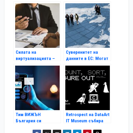
избор на Microsoft
общността на
лиценз
събитие за AI
бъдещето на ролята
на софтуерните
инженери
Силата на
Суверенитет на
виртуализацията –
данните в ЕС: Могат
как бизнесът може
ли вторичните
да я използва най-
софтуерни лицензи
изгодно
да помогнат?
Тим ВИЖЪН
Retrospect на DataArt
България си
IT Museum събира
партнира с
историята на