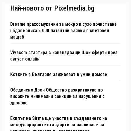
Най-новото от Pixelmedia.bg
Dreame прахосмукачки за мокро и сухо почистване
надхвърлиха 2 000 патентни заявки в световен
мащаб
Vivacom стартира с изненадващи Шок оферти през
август онлайн
Котките в България заживяват в умни домове
Обединено Дрон Общество разкритикува по-
високите минимални санкции за нарушения с
дронове
Екипът на Sirma ще участва в създаването на
международните стандарти за навлизане на