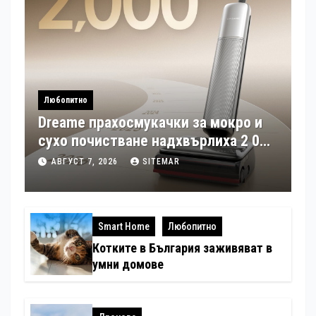
Любопитно
Dreame прахосмукачки за мокро и
сухо почистване надхвърлиха 2 000
патентни заявки в световен мащаб
АВГУСТ 7, 2026
SITEMAR
Smart Home
Любопитно
Котките в България заживяват в
умни домове