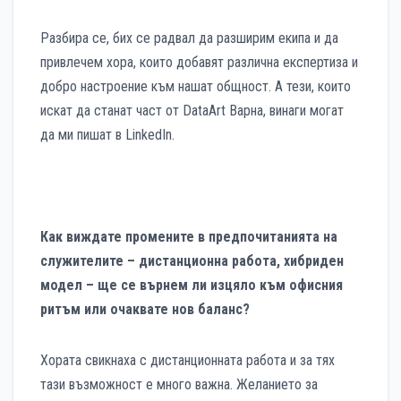
Разбира се, бих се радвал да разширим екипа и да
привлечем хора, които добавят различна експертиза и
добро настроение към нашат общност. А тези, които
искат да станат част от DataArt Варна, винаги могат
да ми пишат в LinkedIn.
Как виждате промените в предпочитанията на
служителите – дистанционна работа, хибриден
модел – ще се върнем ли изцяло към офисния
ритъм или очаквате нов баланс?
Хората свикнаха с дистанционната работа и за тях
тази възможност е много важна. Желанието за