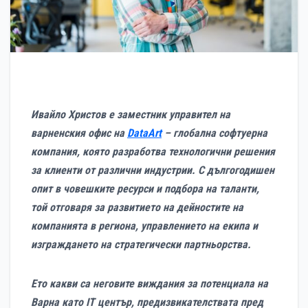
Ивайло Христов е заместник управител на
варненския офис на
DataArt
– глобална софтуерна
компания, която разработва технологични решения
за клиенти от различни индустрии. С дългогодишен
опит в човешките ресурси и подбора на таланти,
той отговаря за развитието на дейностите на
компанията в региона, управлението на екипа и
изграждането на стратегически партньорства.
Ето какви са неговите виждания за потенциала на
Варна като IT център, предизвикателствата пред