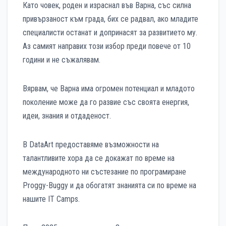
Като човек, роден и израснал във Варна, със силна
привързаност към града, бих се радвал, ако младите
специалисти останат и допринасят за развитието му.
Аз самият направих този избор преди повече от 10
години и не съжалявам.
Вярвам, че Варна има огромен потенциал и младото
поколение може да го развие със своята енергия,
идеи, знания и отдаденост.
В DataArt предоставяме възможности на
талантливите хора да се докажат по време на
международното ни състезание по програмиране
Proggy-Buggy и да обогатят знанията си по време на
нашите IT Camps.