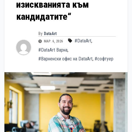
изискванията към
кандидатите“
By
DataArt
#DataArt
,
МАР. 6, 2026
#DataArt Варна
,
#Варненски офис на DataArt
,
#софтуер