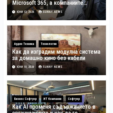
Microsoft 365, а компаниите
търсят по-предвидими модели за
ЮНИ 13, 2026
SUNNY NEWS
лицензиране
Аудио Техника
Технологии
Как да изградим модулна система
за домашно кино без кабели
ЮНИ 10, 2026
SUNNY NEWS
Бизнес Софтуер
ИТ Компании
Софтуер
Как AI променя съдържанието в
организациите и как да го