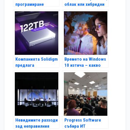
програмиране
облак или хибридни
DataArt Proggy-Buggy
ИТ
ще се проведе на 26
октомври
Компанията Solidigm
Времето на Windows
предлага
10 изтича – какво
високопроизводител
следва за бизнеса?
ни и издръжливи SSD
с капацитет до
122TB
Невидимите разходи
Progress Software
зад неправилния
събира ИТ