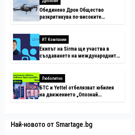
Дронове
Обединено Дрон Общество
разкритикува по-високите
минимални санкции за нарушения
с дронове
ИТ Компании
Екипът на Sirma ще участва в
създаването на международните
стандарти за навлизане на
изкуствен интелект в
хотелиерството
Любопитно
БТС и Yettel отбелязват юбилея
на движението „Опознай
България – 100 национални
туристически обекта“ със
специална изложба в София
Най-новото от Smartage.bg