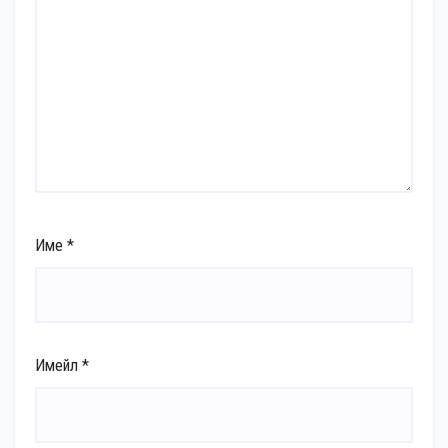
Име
*
Имейл
*