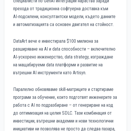
специалисти по GenAI интеграции нараства заради
прехода от традиционна софтуерна доставка към
AI‑подсилени, консултантски модели, където данните
и автоматизацията са основен двигател на стойност.
DataArt вече е инвестирала $100 милиона за
разширяване на AI и data способности – включително
AI‑ускорено инженерство, data strategy, изграждане
на мащабируеми data платформи и развитие на
вътрешни AI инструменти като Artisyn.
Паралелно обновяваме skill‑матриците и стартираме
програми за обучение, които подготвят инженерите за
работа с AI по подразбиране – от генериране на код
до оптимизация на целия SDLC. Тази комбинация от
инвестиции, вътрешни академии и нови технологични
инициативи ни позволява не просто да следва пазара,