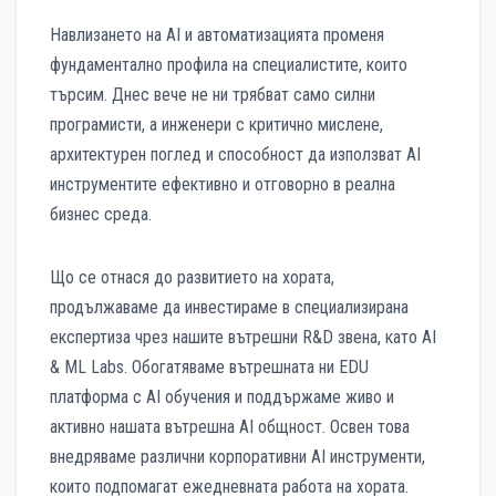
Навлизането на AI и автоматизацията променя
фундаментално профила на специалистите, които
търсим. Днес вече не ни трябват само силни
програмисти, а инженери с критично мислене,
архитектурен поглед и способност да използват AI
инструментите ефективно и отговорно в реална
бизнес среда.
Що се отнася до развитието на хората,
продължаваме да инвестираме в специализирана
експертиза чрез нашите вътрешни R&D звена, като AI
& ML Labs. Обогатяваме вътрешната ни EDU
платформа с AI обучения и поддържаме живо и
активно нашата вътрешна AI общност. Освен това
внедряваме различни корпоративни AI инструменти,
които подпомагат ежедневната работа на хората.