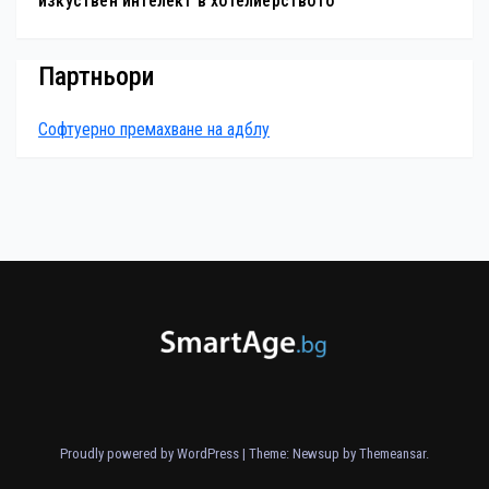
изкуствен интелект в хотелиерството
Партньори
Софтуерно премахване на адблу
Proudly powered by WordPress
|
Theme: Newsup by
Themeansar
.