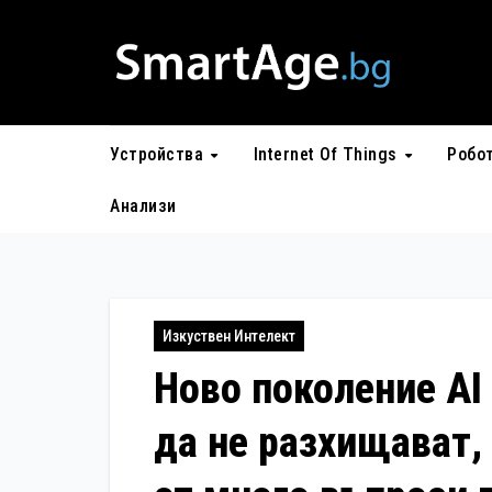
Skip
to
content
Устройства
Internet Of Things
Робо
Анализи
Изкуствен Интелект
Ново поколение AI
да не разхищават,