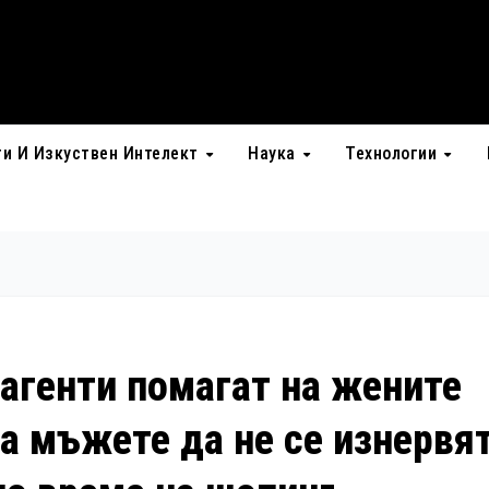
ти И Изкуствен Интелект
Наука
Технологии
 агенти помагат на жените
 а мъжете да не се изнервя