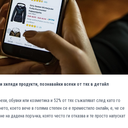
и хиляди продукти, познавайки всеки от тях в детайл
ехи, обувки или козметика и 52% от тях съжаляват след като го
ето, което вече в голяма степен се е преместило онлайн, е, че се
е на дадена поръчка, която често ги отказва и те просто напускат