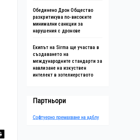
Обединено Дрон Общество
разкритикува по-високите
минимални санкции за
нарушения с дронове
Екипът на Sirma ще участва в
създаването на
международните стандарти за
навлизане на изкуствен
интелект в хотелиерството
Партньори
Софтуерно премахване на адблу