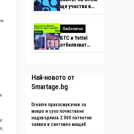
нарушения с
ще участва в
дронове
създаването на
международните
на
стандарти за
Любопитно
навлизане на
БТС и Yettel
изкуствен
отбелязват
интелект в
юбилея на
хотелиерството
движението
„Опознай
България – 100
Най-новото от
национални
Smartage.bg
туристически
обекта“ със
и
специална
Dreame прахосмукачки за
изложба в София
мокро и сухо почистване
надхвърлиха 2 000 патентни
 е
заявки в световен мащаб
е,