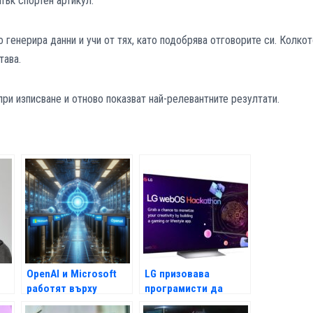
пък спортен артикул.
о генерира данни и учи от тях, като подобрява отговорите си. Колко
тава.
при изписване и отново показват най-релевантните резултати.
OpenAI и Microsoft
LG призовава
работят върху
програмисти да
суперкомпютър с AI
участват в LG webOS