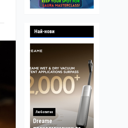
Най-нови
Любопитно
Dreame