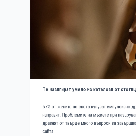
Tе навигират умело из каталози от стотиц
57% от жените по света купуват импулсивно др
направят. Проблемите на мъжете при пазаруван
дразнят от твърде много въпроси за завършван
сайта.