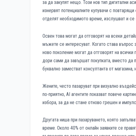
за да закупят нещо. Този нов тип дигитални а
изнервят потенциалните купувачи с повтарящи 
отделят необходимото време, изслушват и се 
Освен това могат да отговорят на всеки детай
мъжете се интересуват. Когато става въпрос за
ново поколение могат да отговорят на всички 
дори сами да завършат покупката, вместо да п
буквално заместват консултанта от магазина, н
Жените, често пазаруват при визуално въздейс
по-приятно, AI агентите показват повече картин
избора, за да не стане отново грешен и импул
Другата ниша при пазаруването, която запълват
време. Около 40% от онлайн заявките се правят