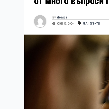
от много въпроси 
By
denica
#AI агенти
ЮНИ 30, 2026