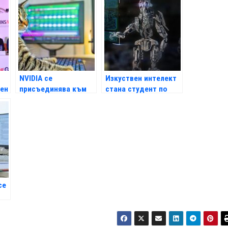
за 100 млрд. долара
Hackathon 2024
NVIDIA се
Изкуствен интелект
вен
присъединява към
стана студент по
надпреварата в
дигитални изкуства
генерираното от AI
във Виена
аудио с новия модел
Fugatto
се
ен
я