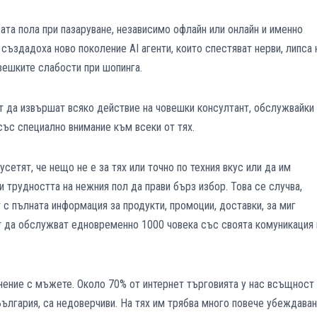
та пола при пазаруване, независимо офлайн или онлайн и именно
 създадоха ново поколение AI агенти, които спестяват нерви, липса 
вешките слабости при шопинга.
гат да извършат всяко действие на човешки консултант, обслужвайки
ъс специално внимание към всеки от тях.
усетят, че нещо не е за тях или точно по техния вкус или да им
и трудността на нежния пол да прави бърз избор. Това се случва,
 с пълната информация за продукти, промоции, доставки, за миг
т да обслужват едновременно 1000 човека със своята комуникация 
внение с мъжете. Около 70% от интернет търговията у нас всъщност
България, са недоверчиви. На тях им трябва много повече убеждаван