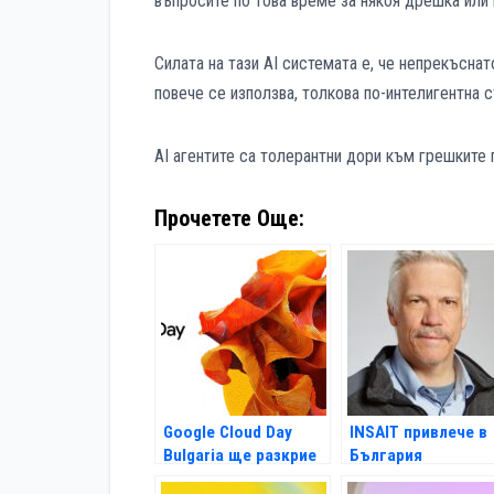
въпросите по това време за някоя дрешка или 
Силата на тази AI системата е, че непрекъснат
повече се използва, толкова по-интелигентна с
AI агентите са толерантни дори към грешките 
Прочетете Още:
Google Cloud Day
INSAIT привлече в
Bulgaria ще разкрие
България
в София бъдещето
легендарен учен в