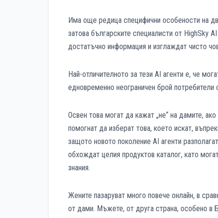
Има още редица специфични особености на два
затова българските специалисти от HighSky AI
достатъчно информация и изглаждат чисто чо
Най-отличителното за тези AI агенти е, че мо
едновременно неограничен брой потребители с
Освен това могат да кажат „не“ на дамите, ако 
помогнат да изберат това, което искат, въпрек
защото новото поколение AI агенти разполагат
обхождат целия продуктов каталог, като мога
знания.
Жените пазаруват много повече онлайн, в сра
от дами. Мъжете, от друга страна, особено в 