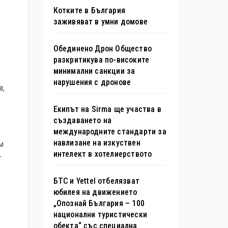
Котките в България
заживяват в умни домове
Обединено Дрон Общество
разкритикува по-високите
минимални санкции за
нарушения с дронове
а,
Екипът на Sirma ще участва в
създаването на
международните стандарти за
навлизане на изкуствен
им
интелект в хотелиерството
т
БТС и Yettel отбелязват
юбилея на движението
„Опознай България – 100
национални туристически
обекта“ със специална