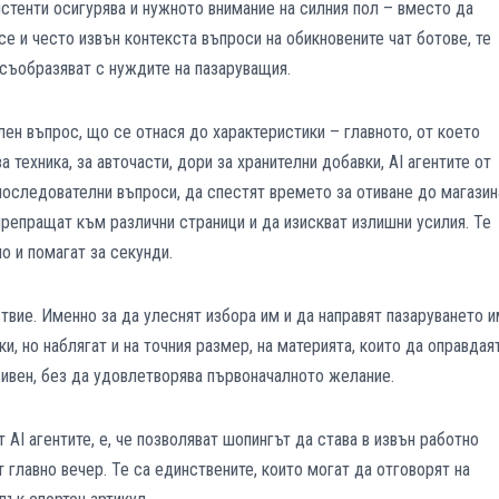
систенти осигурява и нужното внимание на силния пол – вместо да
се и често извън контекста въпроси на обикновените чат ботове, те
съобразяват с нуждите на пазаруващия.
лен въпрос, що се отнася до характеристики – главното, от което
 техника, за авточасти, дори за хранителни добавки, AI агентите от
последователни въпроси, да спестят времето за отиване до магазин
репращат към различни страници и да изискват излишни усилия. Те
о и помагат за секунди.
твие. Именно за да улеснят избора им и да направят пазаруването 
ки, но наблягат и на точния размер, на материята, които да оправдая
сивен, без да удовлетворява първоначалното желание.
 AI агентите, е, че позволяват шопингът да става в извън работно
 главно вечер. Те са единствените, които могат да отговорят на