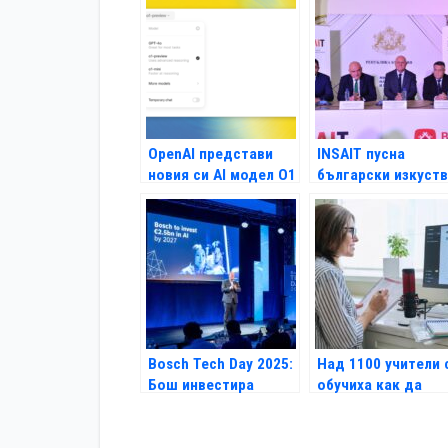
на AI и „компании,
областта на
използващи AI
изкуствения
агенти”
интелект
OpenAI представи
INSAIT пусна
новия си AI модел O1
български изкуст
интелект на
световно ниво
Bosch Tech Day 2025:
Над 1100 учители 
Бош инвестира
обучиха как да
сериозно в
използват изкуств
изкуствения
интелект в учебни
интелект като
процес