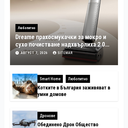
Любопитно
Dreame прахосмукачки за мокро и
сухо почистване надхвърлиха 2 000
патентни заявки в световен мащаб
АВГУСТ 7, 2026
SITEMAR
Smart Home
Любопитно
Котките в България заживяват в
умни домове
Дронове
Обединено Дрон Общество