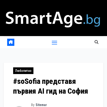
Skip
to
content
Любопитно
#soSofia представя
първия AI гид на София
By
Sitemar