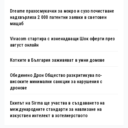
Dreame прахосмукачки за мокро и сухо почистване
надхвърлиха 2 000 патентни заявки в световен
мащаб
Vivacom стартира с изненадващи Шок оферти през
август онлайн
Котките в България заживяват в умни домове
Обединено Дрон Общество разкритикува по-
високите минимални санкции за нарушения с
дронове
Екипът на Sirma ще участва в създаването на
международните стандарти за навлизане на
изкуствен интелект в хотелиерството