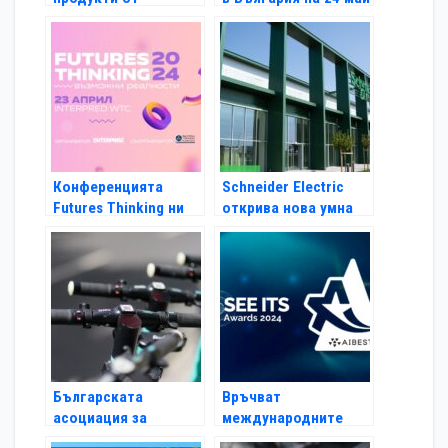
следващо поколение
на CES 2024
Конференцията
Schneider Electric
Futures Thinking ни
открива нова умна
подготвя за
фабрика в Унгария и
бъдещето
увеличава
производствения си
капацитет в Европа
Българската
Връчват
асоциация за
международните
електромобилност с
награди за иновации