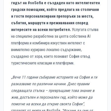
гидът на #soSofia е създаден като интелигентен
градски помощник, който предлага на столичани
и гости персонализирани препоръки за места,
събития, маршрути и преживявания според
интересите на всеки потребител.
Услугата стъпва
на специално разработена за целта собствена AI
платформа и комбинира изкуствен интелект с
внимателно курирано локално съдържание,
създадено от хора, които познават София отвъд
туристическите класации и платформи.
„Вече 11 години събираме историите на София и ги
разказваме по различни начини. Днес правим
следващата стъпка – превръщаме това знание в
жив, достъпен и персонален гид, който може да
помогне на всеки да открие своята София“
,
споделят от екипа на #soSofia.
“Искаме да смe oт