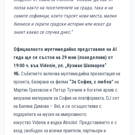
полза както на посетителите на града, така и на
самите софиянци, които търсят нови места, малки
бизнеси и скрити градски истории или искат да
знаят какво се случва днес.”
Официалното мултимедийно представяне на AI
гида ще се състои на 29 юни (понеделник) от
19:00 ч. във
Videnie
, ул. „Кузман Шапкарев“
9Б.
Събитието включва мултимедийна презентация на
проекта, базирана на филма
“За София, с любов”
на
Мартин Граховски и Петър Тухчиев и богатия архив с
визуални материали за София на платформата, DJ сет
на Биляна Димова – Bel, и се осъществява с
подкрепата на музея на имерсивното
изкуство Videnie и водка Absolut. Представянето е с
вход свободен за всички приятели, партньори и