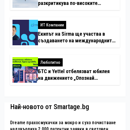
разкритикува по-високите
минимални санкции за нарушения
с дронове
ИТ Компании
Екипът на Sirma ще участва в
създаването на международните
стандарти за навлизане на
изкуствен интелект в
хотелиерството
Любопитно
БТС и Yettel отбелязват юбилея
на движението „Опознай
България – 100 национални
туристически обекта“ със
специална изложба в София
Най-новото от Smartage.bg
Dreame прахосмукачки за мокро и сухо почистване
надхвърлиха 2 000 патентни заявки в световен