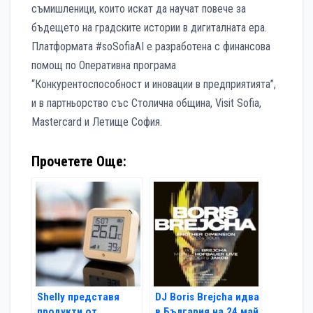
съмишленици, които искат да научат повече за
бъдещето на градските истории в дигиталната ера.
Платформата #soSofiaAI е разработена с финансова
помощ по Оперативна програма
“Конкурентоспособност и иновации в предприятията”,
и в партньорство със Столична община, Visit Sofia,
Mastercard и Летище София.
Прочетете Още:
Shelly представя
DJ Boris Brejcha идва
продукти от
в България на 24 май