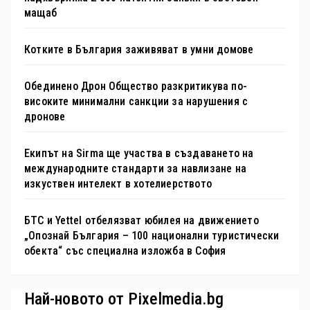
мащаб
Котките в България заживяват в умни домове
Обединено Дрон Общество разкритикува по-
високите минимални санкции за нарушения с
дронове
Екипът на Sirma ще участва в създаването на
международните стандарти за навлизане на
изкуствен интелект в хотелиерството
БТС и Yettel отбелязват юбилея на движението
„Опознай България – 100 национални туристически
обекта“ със специална изложба в София
Най-новото от Pixelmedia.bg