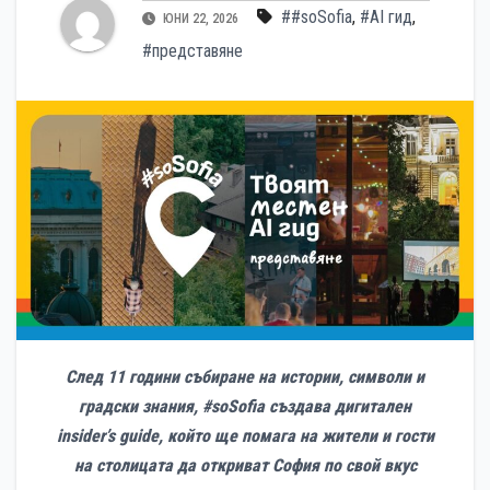
##soSofia
,
#AI гид
,
ЮНИ 22, 2026
#представяне
След 11 години събиране на истории, символи и
градски знания, #soSofia създава дигитален
insider’s guide, който ще помага на жители и гости
на столицата да откриват София по свой вкус