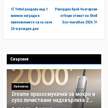
толерантността
апатията и омразата
Навигация
Yettel раздава над 1
Рекорден брой български
милион награди в
отбори отиват на Shell
приложението си за своя
Eco-marathon 2026
25-и рожден ден
Свързани
Любопитно
Dreame прахосмукачки за мокро и
сухо почистване надхвърлиха 2
000 патентни заявки в световен