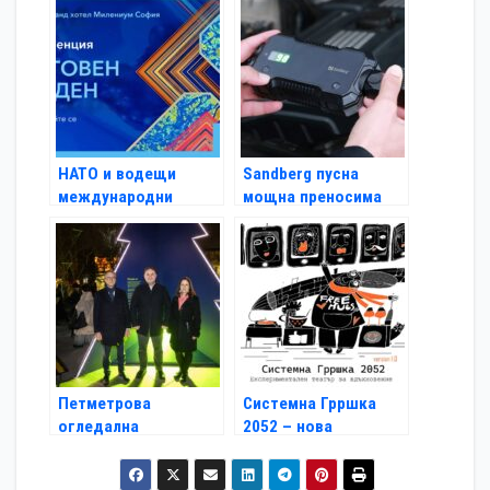
нови съвети за
и технологии в
безопасно
бизнеса SEE ITS
управление на
Awards 2024 през
електрически
ноември
тротинетки
НАТО и водещи
Sandberg пусна
международни
мощна преносима
експерти пристигат
батерия, която може
в София за 25-ия
да стартира
Световен ГИС ден
изтощен акумулатор
на кола
Петметрова
Системна Грршка
огледална
2052 – нова
инсталация повдига
експериментална
темата за
пиеса се бори срещу