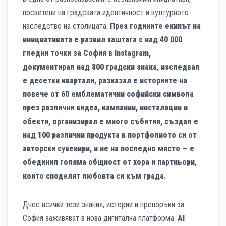
посветени на градската идентичност и културното
наследство на столицата.
През годините екипът на
инициативата е развил хаштага с над 40 000
гледни точки за София в Instagram,
документирал над 800 градски знака, изследвал
е десетки квартали, разказал е историите на
повече от 60 емблематични софийски символа
през различни видеа, кампании, инсталации и
обекти, организирал е много събития, създал е
над 100 различни продукта в портфолиото си от
авторски сувенири, и не на последно място — е
обединил голяма общност от хора и партньори,
които споделят любовта си към града.
Днес всички тези знания, истории и препоръки за
София заживяват в нова дигитална платформа.
AI