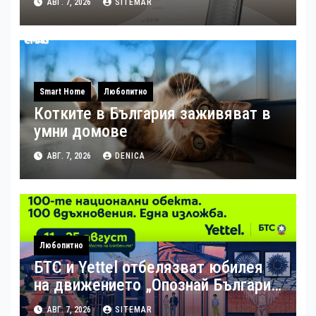
АВГ. 7, 2026
SITEMAR
мащаб
Smart Home
Любопитно
Котките в България заживяват в
умни домове
АВГ. 7, 2026
DENICA
Любопитно
БТС и Yettel отбелязват юбилея
на движението „Опознай България
– 100 национални туристически
АВГ. 7, 2026
SITEMAR