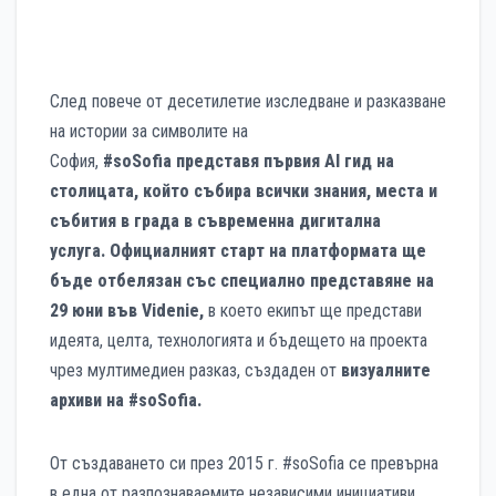
След повече от десетилетие изследване и разказване
на истории за символите на
София,
#soSofia
представя първия AI гид на
столицата, който събира всички знания, места и
събития в града в съвременна дигитална
услуга.
Официалният старт на платформата ще
бъде отбелязан със специално представяне на
29 юни във Videnie,
в което екипът ще представи
идеята, целта, технологията и бъдещето на проекта
чрез мултимедиен разказ, създаден от
визуалните
архиви на #soSofia.
От създаването си през 2015 г. #soSofia се превърна
в една от разпознаваемите независими инициативи,