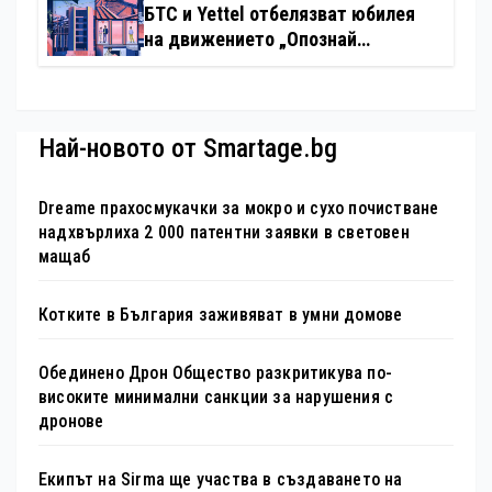
БТС и Yettel отбелязват юбилея
на движението „Опознай
България – 100 национални
туристически обекта“ със
специална изложба в София
Най-новото от Smartage.bg
Dreame прахосмукачки за мокро и сухо почистване
надхвърлиха 2 000 патентни заявки в световен
мащаб
Котките в България заживяват в умни домове
Обединено Дрон Общество разкритикува по-
високите минимални санкции за нарушения с
дронове
Екипът на Sirma ще участва в създаването на