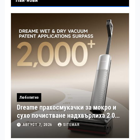
Любопитно
Dreame прахосмукачки за мокро и
сухо почистване надхвърлиха 2 000
патентни заявки в световен мащаб
АВГУСТ 7, 2026
SITEMAR