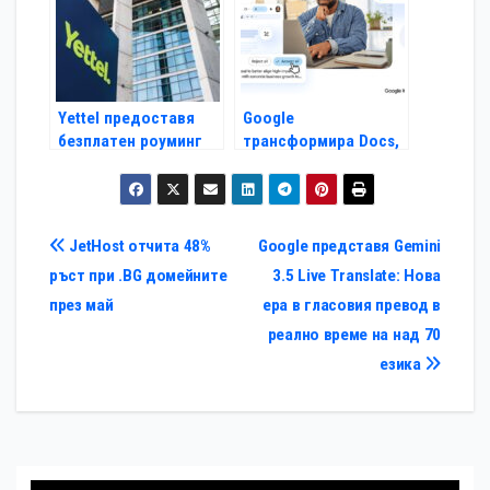
Yettel предоставя
Google
безплатен роуминг
трансформира Docs,
за абонатите си в
Sheets, Slides и Drive
държави от Близкия
с нови Gemini
изток
функционалности
Навигация
JetHost отчита 48%
Google представя Gemini
ръст при .BG домейните
3.5 Live Translate: Нова
през май
ера в гласовия превод в
реално време на над 70
езика