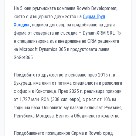
На 5 юни румънската компания Roweb Development,
която е дъщерното дружество на
Сирма Груп
Холдинг
, подписа договор за придобиване на друга
фирма от северната ни съседка – DynamiXRM SRL. Тя
е специализирана във внедряване на CRM решенията
на Microsoft Dynamics 365 и продуктовата линия
GoGet365.
Придобитото дружество е основано през 2015 г. в
Букурещ, има екип от петима специалисти и разполага
с офис и в Констанца. През 2025 г. реализира приходи
от 1,727 млн. RON (338 хил. евро), с ръст от 10% на
годишна база. Основните му пазари включват Румъния,
Република Молдова, Белгия и Обединеното кралство.
Придобиването позиционира Сирма и Roweb сред