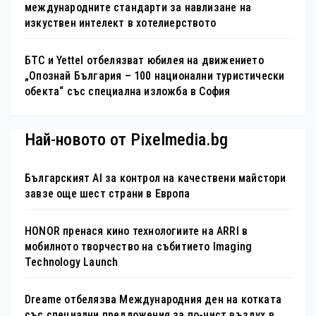
международните стандарти за навлизане на
изкуствен интелект в хотелиерството
БТС и Yettel отбелязват юбилея на движението
„Опознай България – 100 национални туристически
обекта“ със специална изложба в София
Най-новото от Pixelmedia.bg
Българският AI за контрол на качествени майстори
завзе още шест страни в Европа
HONOR пренася кино технологиите на ARRI в
мобилното творчество на събитието Imaging
Technology Launch
Dreame отбелязва Международния ден на котката
със специални предложения за по-чист въздух в