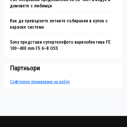
домовете с любимци
Как да превърнете летните събирания в купон с
караоке система
Sony представи супертелефото вариообектива FE
100–400 mm F5.6–8 OSS
Партньори
Софтуерно премахване на адблу