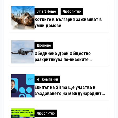
Smart Home
Любопитно
Котките в България заживяват в
умни домове
Дронове
Обединено Дрон Общество
разкритикува по-високите
минимални санкции за нарушения
с дронове
ИТ Компании
Екипът на Sirma ще участва в
създаването на международните
стандарти за навлизане на
изкуствен интелект в
хотелиерството
Любопитно