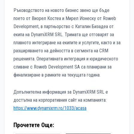
Ръководството на новото бизнес звено ще бъде
поето от Виорел Костеа и Мирел Ионеску от Roweb
Development, в партньорство с Каталин Бизадеа от
екипа на DynamiXRM SRL. Тримата ще отговарят за
плавното интегриране на екипите и услугите, както и за
разширяването на дейността в сегмента на CRM
решенията. Оперативната интеграция и юридическото
сливане с Roweb Development SA са планирани за
финализиране в рамките на текущата година.
Допълнителна информация за DynamiXRM SRL е
достъпна на корпоративния сайт на компанията:
https://www.dynamixrm.ro/1033/acasa
Прочетете Още: