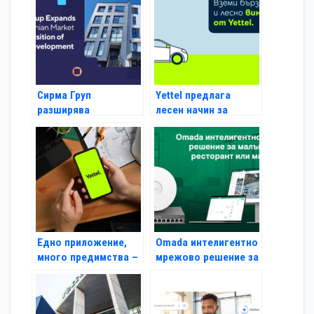
безопасно
сърфиране в
интернет на Yettel и
SafeNet
Сирма Груп
Yettel предлага
разширява
лесен начин за
присъствието си на
закупуване и
румънския пазар с
подновяване на
придобиването на
електронни винетки
Roweb Development
Едно приложение,
Omada интелигентно
много предимства –
мрежово решение за
какво отличава
малък офис,
мобилната
ресторант или
апликация на Yettel?
магазин