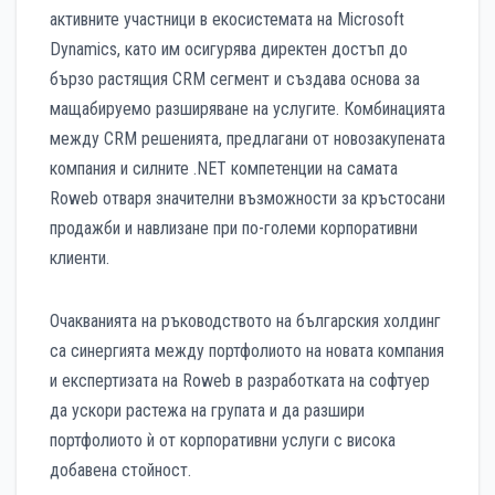
активните участници в екосистемата на Microsoft
Dynamics, като им осигурява директен достъп до
бързо растящия CRM сегмент и създава основа за
мащабируемо разширяване на услугите. Комбинацията
между CRM решенията, предлагани от новозакупената
компания и силните .NET компетенции на самата
Roweb отваря значителни възможности за кръстосани
продажби и навлизане при по-големи корпоративни
клиенти.
Очакванията на ръководството на българския холдинг
са синергията между портфолиото на новата компания
и експертизата на Roweb в разработката на софтуер
да ускори растежа на групата и да разшири
портфолиото ѝ от корпоративни услуги с висока
добавена стойност.