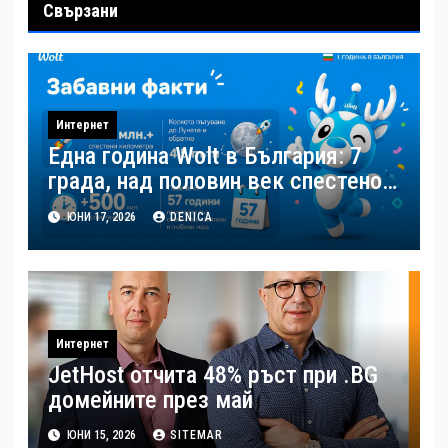
Свързани
Интернет
Една година Wolt в България: 7
града, над половин век спестено
време и нов ритъм на удобството
ЮНИ 17, 2026
DENICA
Интернет
JetHost отчита 48% ръст при .BG
домейните през май
ЮНИ 15, 2026
SITEMAR