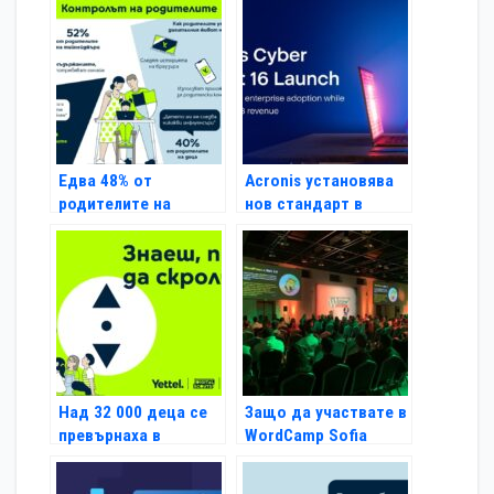
Едва 48% от
Acronis установява
родителите на
нов стандарт в
тийнейджъри
киберсигурността и
контролират
защита на данните с
дигиталния живот на
пускането на пазара
децата си
на Acronis Cyber
Protect 16
Над 32 000 деца се
Защо да участвате в
превърнаха в
WordCamp Sofia
дигитални скаути с
2024?
уроците за