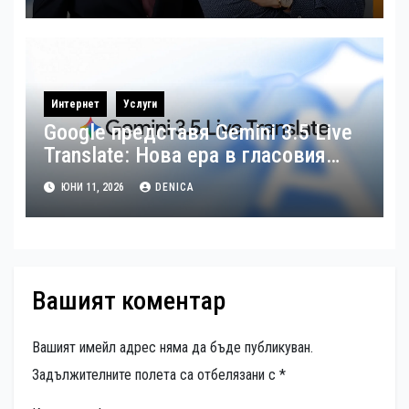
Интернет
Услуги
Google представя Gemini 3.5 Live
Translate: Нова ера в гласовия
превод в реално време на над 70
ЮНИ 11, 2026
DENICA
езика
Вашият коментар
Вашият имейл адрес няма да бъде публикуван.
Задължителните полета са отбелязани с
*