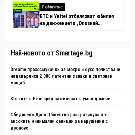
хотелиерството
Любопитно
БТС и Yettel отбелязват юбилея
на движението „Опознай
България – 100 национални
туристически обекта“ със
специална изложба в София
Най-новото от Smartage.bg
Dreame прахосмукачки за мокро и сухо почистване
надхвърлиха 2 000 патентни заявки в световен
мащаб
Котките в България заживяват в умни домове
Обединено Дрон Общество разкритикува по-
високите минимални санкции за нарушения с
дронове