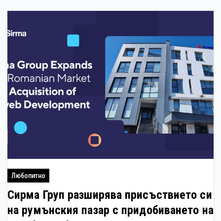
Любопитно
Сирма Груп разширява присъствието си
на румънския пазар с придобиването на