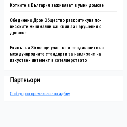
Котките в България заживяват в умни домове
Обединено Дрон Общество разкритикува по-
високите минимални санкции за нарушения с
дронове
Екипът на Sirma ще участва в създаването на
международните стандарти за навлизане на
изкуствен интелект в хотелиерството
Партньори
Софтуерно премахване на адблу