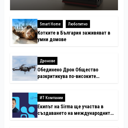
Smart Home
Любопитно
Котките в България заживяват в
умни домове
Дронове
Обединено Дрон Общество
разкритикува по-високите
минимални санкции за нарушения
с дронове
ИТ Компании
Екипът на Sirma ще участва в
създаването на международните
стандарти за навлизане на
изкуствен интелект в