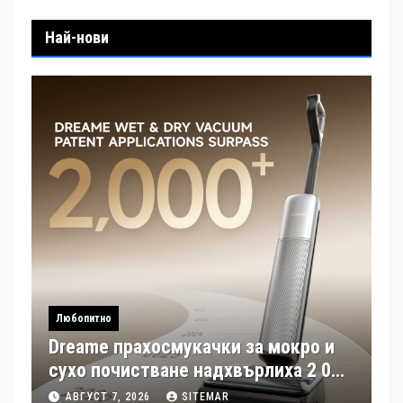
Най-нови
Любопитно
Dreame прахосмукачки за мокро и
сухо почистване надхвърлиха 2 000
патентни заявки в световен мащаб
АВГУСТ 7, 2026
SITEMAR