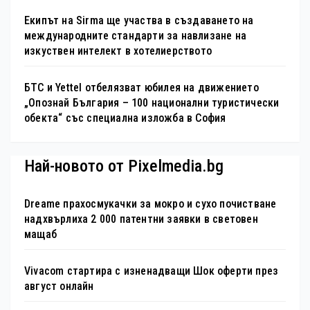
Екипът на Sirma ще участва в създаването на
международните стандарти за навлизане на
изкуствен интелект в хотелиерството
БТС и Yettel отбелязват юбилея на движението
„Опознай България – 100 национални туристически
обекта“ със специална изложба в София
Най-новото от Pixelmedia.bg
Dreame прахосмукачки за мокро и сухо почистване
надхвърлиха 2 000 патентни заявки в световен
мащаб
Vivacom стартира с изненадващи Шок оферти през
август онлайн