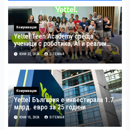
Комуникации
Yettel Teen Academy среща
ученици с роботика, AI и реални
бизнес казуси
ЮНИ 22, 2026
SITEMAR
Комуникации
Yettel България е инвестирала 1.7
млрд. евро за 25 години
ЮНИ 15, 2026
SITEMAR