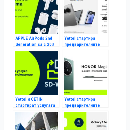
15 май
APPLE AirPods 2nd
Yettel стартира
Generation са с 20%
предварителните
намаление от Yettel
поръчки за Samsung
за 48 часа
Galaxy Z Fold6 5G и
Galaxy Z Flip6 5G
Yettel и CETIN
Yettel стартира
стартират услугата
предварителните
SD-WAN за бизнес
поръчки за
клиенти
сгъваемия HONOR
Magic V3