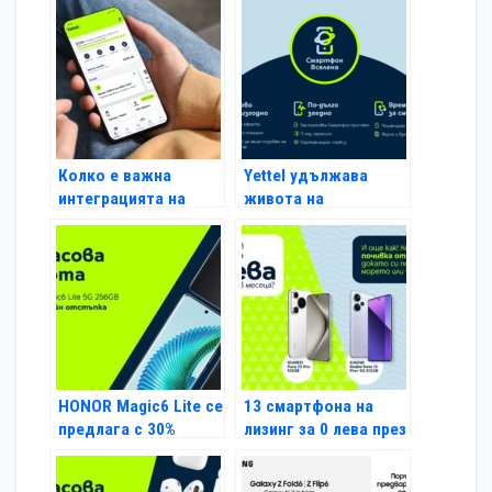
Колко е важна
Yettel удължава
интеграцията на
живота на
различни функции в
мобилните
телеком
устройства с новия
приложенията
си пакет от услуги
„Смартфон Вселена“
HONOR Magic6 Lite се
13 смартфона на
предлага с 30%
лизинг за 0 лева през
отстъпка в онлайн
първите 3 месеца от
магазина на Yettel до
Yettel