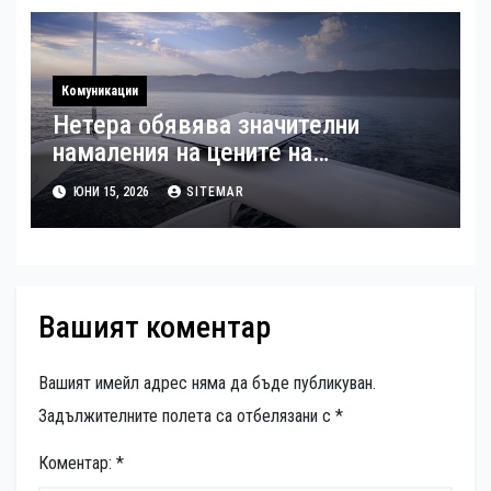
Комуникации
Нетера обявява значителни
намаления на цените на
терминалите Starlink в 156 страни
ЮНИ 15, 2026
SITEMAR
Вашият коментар
Вашият имейл адрес няма да бъде публикуван.
Задължителните полета са отбелязани с
*
Коментар:
*