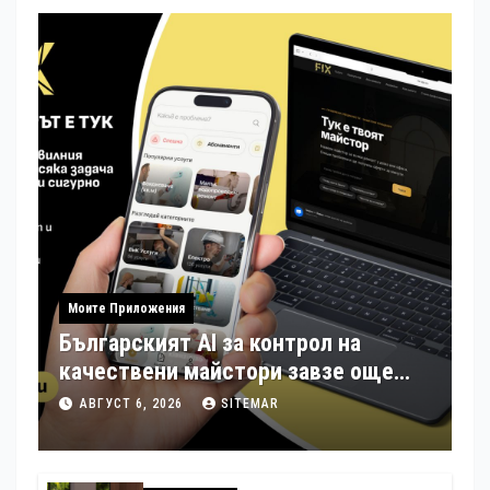
Моите Приложения
Българският AI за контрол на
качествени майстори завзе още
шест страни в Европа
АВГУСТ 6, 2026
SITEMAR