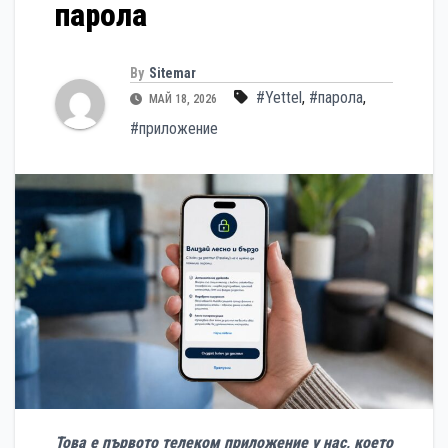
парола
By
Sitemar
#Yettel
,
#парола
,
МАЙ 18, 2026
#приложение
Това е първото телеком приложение у нас, което