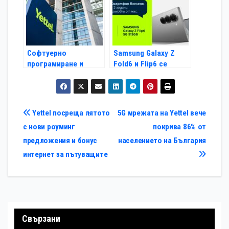
Софтуерно
Samsung Galaxy Z
програмиране и
Fold6 и Flip6 се
киберсигурност са
предлагат с
най-желаните
безплатна
области от
двугодишна
кандидат-
застраховка от Yettel
Навигация
Yettel посреща лятото
5G мрежата на Yettel вече
стажантите в Yettel
и отстъпка за
с нови роуминг
покрива 86% от
безжични слушалки
предложения и бонус
населението на България
интернет за пътуващите
Свързани