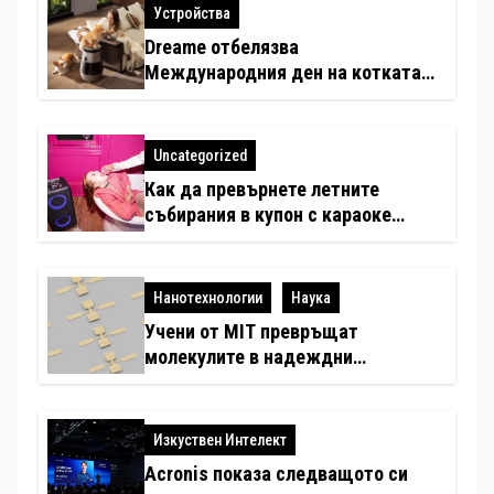
Устройства
Dreame отбелязва
Международния ден на котката
със специални предложения за
по-чист въздух в домовете с
любимци
Uncategorized
Как да превърнете летните
събирания в купон с караоке
система
Нанотехнологии
Наука
Учени от MIT превръщат
молекулите в надеждни
електронни устройства
Изкуствен Интелект
Acronis показа следващото си