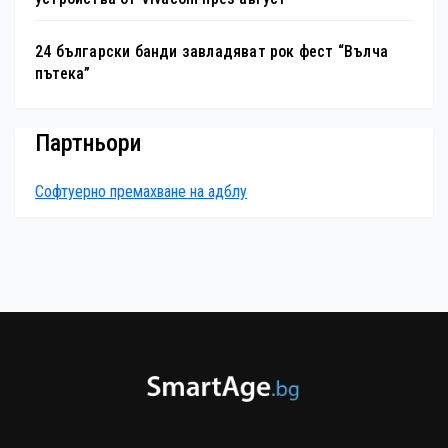
24 български банди завладяват рок фест “Вълча
пътека”
Партньори
Софтуерно премахване на адблу