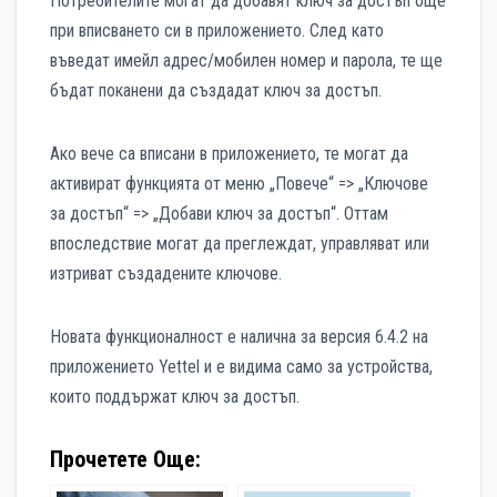
Потребителите могат да добавят ключ за достъп още
при вписването си в приложението. След като
въведат имейл адрес/мобилен номер и парола, те ще
бъдат поканени да създадат ключ за достъп.
Ако вече са вписани в приложението, те могат да
активират функцията от меню „Повече“ => „Ключове
за достъп“ => „Добави ключ за достъп“. Оттам
впоследствие могат да преглеждат, управляват или
изтриват създадените ключове.
Новата функционалност е налична за версия 6.4.2 на
приложението Yettel и е видима само за устройства,
които поддържат ключ за достъп.
Прочетете Още: