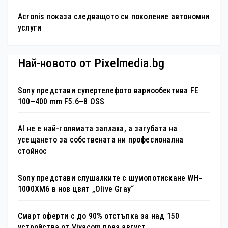
Acronis показа следващото си поколение автономни
услуги
Най-новото от Pixelmedia.bg
Sony представи супертелефото вариообектива FE
100–400 mm F5.6–8 OSS
AI не е най-голямата заплаха, а загубата на
усещането за собствената ни професионална
стойнос
Sony представи слушалките с шумопотискане WH-
1000XM6 в нов цвят „Olive Gray“
Смарт оферти с до 90% отстъпка за над 150
устройства от Vivacom през август