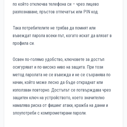
по който отключва телефона си – чрез лицево
разпознаване, пръстов отпечатък или PIN код.
Така потребителите не трябва да помнят или
въвеждат парола всеки път, когато искат да влязат в
профила си.
Освен по-голямо удобство, ключовете за достъп
осигуряват и по-високо ниво на защита. При този
метод паролата не се въвежда и не се съхранява по
начин, който може лесно да бъде откраднат или
използван повторно. Достъпът се потвърждава чрез
защитен ключ на устройството, което значително
намалява риска от фишинг атаки, кражба на данни и
злоупотреби с компрометирани пароли.