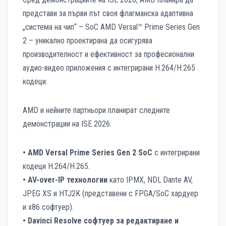
представи за първи път своя флагманска адаптивна
„система на чип“ – SoC AMD Versal™ Prime Series Gen
2 – уникално проектирана да осигурява
производителност и ефективност за професионални
аудио-видео приложения с интегрирани H.264/H.265
кодеци.
AMD и нейните партньори планират следните
демонстрации на ISE 2026:
• AMD Versal Prime Series Gen 2 SoC
с интегрирани
кодеци H.264/H.265.
• AV-over-IP технологии
като IPMX, NDI, Dante AV,
JPEG XS и HTJ2K (представени с FPGA/SoC хардуер
и x86 софтуер).
• Davinci Resolve софтуер за редактиране и