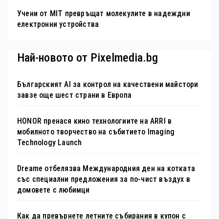
Учени от MIT превръщат молекулите в надеждни
електронни устройства
Най-новото от Pixelmedia.bg
Българският AI за контрол на качествени майстори
завзе още шест страни в Европа
HONOR пренася кино технологиите на ARRI в
мобилното творчество на събитието Imaging
Technology Launch
Dreame отбелязва Международния ден на котката
със специални предложения за по-чист въздух в
домовете с любимци
Как да превърнете летните събирания в купон с