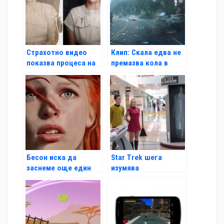
Страхотно видео
Клип: Скала едва не
показва процеса на
премазва кола в
оцветяване на
Тайван
снимка
Бесон иска да
Star Trek шега
заснеме още един
изумява
филм като Fifth
посетителите на
Element
търговски център