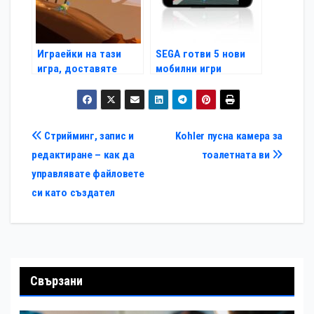
Играейки на тази
SEGA готви 5 нови
игра, доставяте
мобилни игри
велосипеди в
Африка
Навигация
Стрийминг, запис и
Kohler пусна камера за
редактиране – как да
тоалетната ви
управлявате файловете
си като създател
Свързани