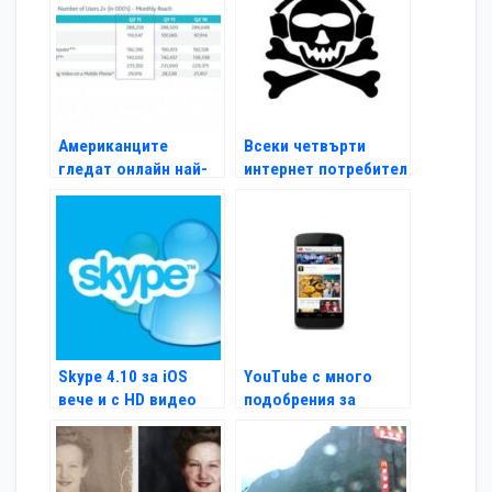
Американците
Всеки четвърти
гледат онлайн най-
интернет потребител
много от всички
е музикален пират
Skype 4.10 за iOS
YouTube с много
вече и с HD видео
подобрения за
Android