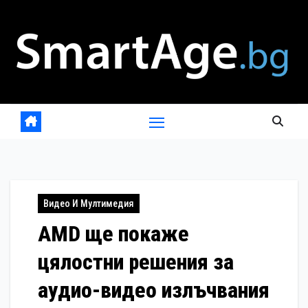
Skip
to
content
Видео И Мултимедия
AMD ще покаже
цялостни решения за
аудио-видео излъчвания