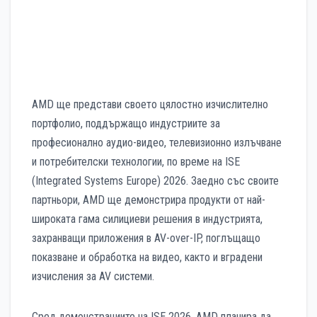
AMD ще представи своето цялостно изчислително
портфолио, поддържащо индустриите за
професионално аудио-видео, телевизионно излъчване
и потребителски технологии, по време на ISE
(Integrated Systems Europe) 2026. Заедно със своите
партньори, AMD ще демонстрира продукти от най-
широката гама силициеви решения в индустрията,
захранващи приложения в AV-over-IP, поглъщащо
показване и обработка на видео, както и вградени
изчисления за AV системи.
Сред демонстрациите на ISE 2026, AMD планира да