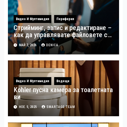
Видео И Мултимедия
Периферия
Стрийминг, запис и редактиране –
как да управлявате файловете си
като създател
МАЙ 7, 2026
DENICA
Видео И Мултимедия
Водещи
Kohler пусна камера за тоалетната
ви
НОЕ. 5, 2025
SMARTAGE TEAM