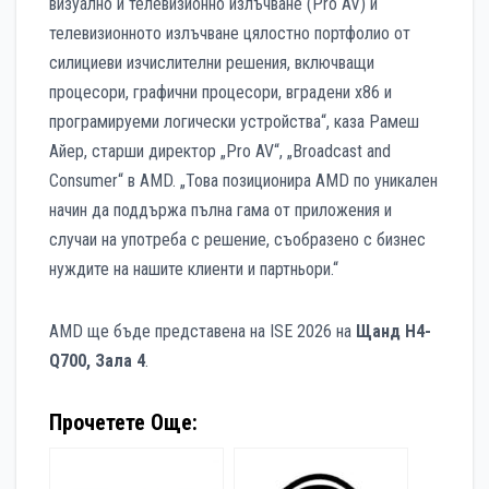
визуално и телевизионно излъчване (Pro AV) и
телевизионното излъчване цялостно портфолио от
силициеви изчислителни решения, включващи
процесори, графични процесори, вградени x86 и
програмируеми логически устройства“, каза Рамеш
Айер, старши директор „Pro AV“, „Broadcast and
Consumer“ в AMD. „Това позиционира AMD по уникален
начин да поддържа пълна гама от приложения и
случаи на употреба с решение, съобразено с бизнес
нуждите на нашите клиенти и партньори.“
AMD ще бъде представена на ISE 2026 на
Щанд H4-
Q700, Зала 4
.
Прочетете Още: