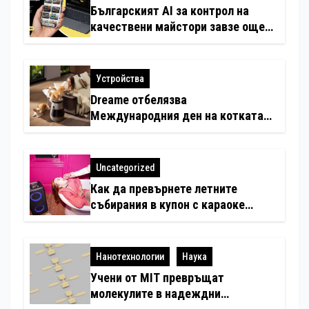
Българският AI за контрол на
качествени майстори завзе още
шест страни в Европа
Устройства
Dreame отбелязва
Международния ден на котката
със специални предложения за
по-чист въздух в домовете с
любимци
Uncategorized
Как да превърнете летните
събирания в купон с караоке
система
Нанотехнологии
Наука
Учени от MIT превръщат
молекулите в надеждни