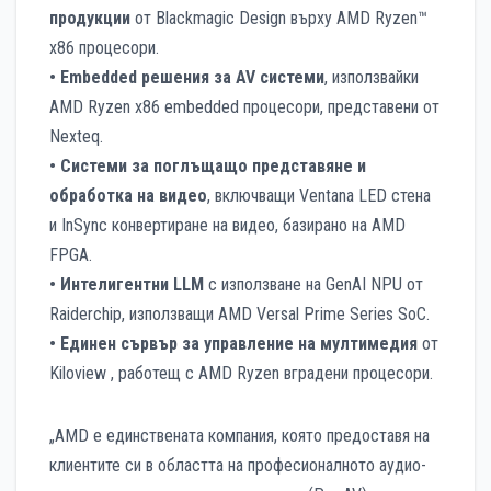
продукции
от Blackmagic Design върху AMD Ryzen™
x86 процесори.
• Embedded решения за AV системи
, използвайки
AMD Ryzen x86 embedded процесори, представени от
Nexteq.
• Системи за поглъщащо представяне и
обработка на видео
, включващи Ventana LED стена
и InSync конвертиране на видео, базирано на AMD
FPGA.
• Интелигентни LLM
с използване на GenAI NPU от
Raiderchip, използващи AMD Versal Prime Series SoC.​
• Единен сървър за управление на мултимедия
от
Kiloview , работещ с AMD Ryzen вградени процесори.
„AMD е единствената компания, която предоставя на
клиентите си в областта на професионалното аудио-