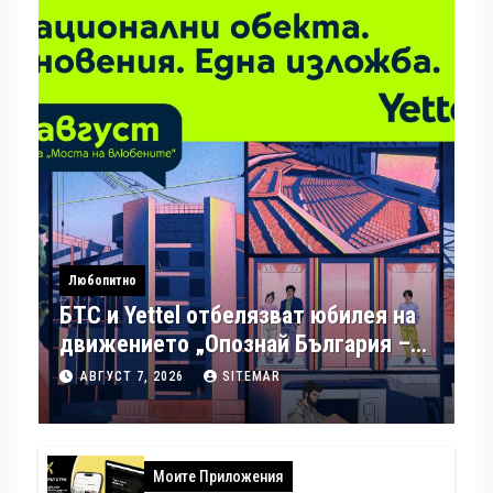
Любопитно
БТС и Yettel отбелязват юбилея на
движението „Опознай България –
100 национални туристически
АВГУСТ 7, 2026
SITEMAR
обекта“ със специална изложба в
София
Моите Приложения