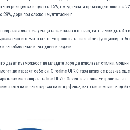
та на реакция като цяло с 15%, ежедневната производителност с 2
с 29%, дори при сложен мултитаскинг.
на екрани и жест се усеща естествено и плавно, като всеки детайл 
рзана екосистема, в която устройствата на realme функционират бе
а и за забавление и ежедневни задачи.
ито дават възможност на младите хора да използват стилни, мощни 
могат да изразят себе си. С realme UI 7.0 тази визия се развива още
арително инсталиран realme UI 7.0. Освен това, още устройства на
димствата на новата версия на интерфейса, като системните ъпдейт