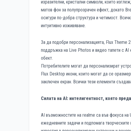
изразителни, кристални символи, които изглежд
матов фон за полупрозрачен ефект, докато Br
осигури по-добра структура и четимост. Всич
интуитивно изживяване.
За да подобри персонализацията, Flux Theme 2
поддръжка на Live Photos и видео тапети с AI 
обект.
Потребителите могат да персонализират устрой
Flux Desktop икони, които могат да се оразмер
заключен екран. Всички тези елементи създава
Силата на AI: интелигентност, която пре
AI възможностите на realme са във фокуса на U
ежедневните задачи и подпомага творческите 
известия в персонализирани сутрешни и вечер