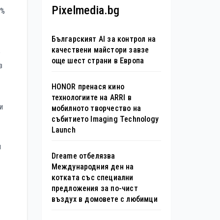
Pixelmedia.bg
2%
Българският AI за контрол на
качествени майстори завзе
е
още шест страни в Европа
з
HONOR пренася кино
технологиите на ARRI в
и
мобилното творчество на
събитието Imaging Technology
Launch
и
Dreame отбелязва
Международния ден на
котката със специални
предложения за по-чист
въздух в домовете с любимци