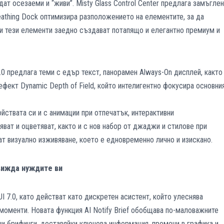
ат осезаеми и “живи”. Misty Glass Control Center предлага замъглен
eathing Dock оптимизира разположението на елементите, за да
ки тези елементи заедно създават потапящо и елегантно премиум и
.0 предлага теми с едър текст, панорамен Always-On дисплей, както
ефект Dynamic Depth of Field, който интелигентно фокусира основни
ствата си и с анимации при отпечатък, интерактивни
яват и оцветяват, както и с нов набор от джаджи и стилове при
т визуално изживяване, което е едновременно лично и изискано.
движда нуждите ви
I 7.0, като действат като дискретен асистент, който улеснява
моменти. Новата функция AI Notify Brief обобщава по-маловажните
ни брифинги, доставяйки ключова информация, промени в графика и