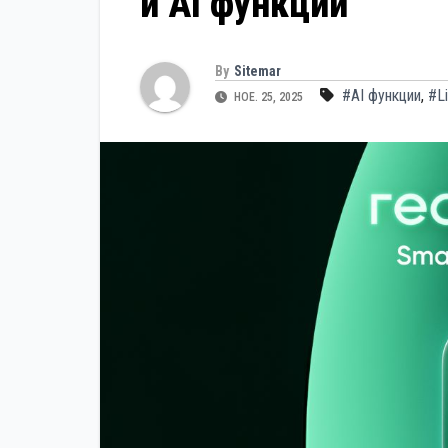
и AI функции
By
Sitemar
#AI функции
,
#Li
НОЕ. 25, 2025