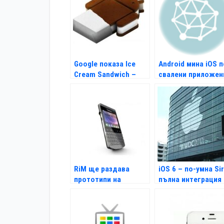
Google показа Ice
Android мина iOS п
Cream Sandwich –
свалени приложен
най-новият Android
RiM ще раздава
iOS 6 – по-умна Sir
прототипи на
пълна интеграция 
BlackBerry 10
Facebook