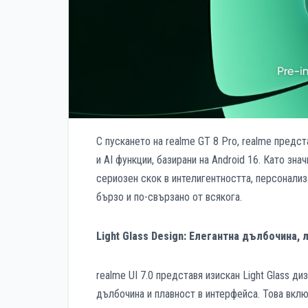
С пускането на realme GT 8 Pro, realme предст
и AI функции, базирани на Android 16. Като зн
сериозен скок в интелигентността, персонализ
бързо и по-свързано от всякога.
Light
Glass
Design
: Елегантна дълбочина, 
realme UI 7.0 представя изискан Light Glass д
дълбочина и плавност в интерфейса. Това вклю