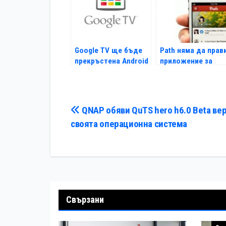
Google TV ще бъде
Path няма да прав
прекръстена Android
приложение за
TV
BlackBerry
Навигация
QNAP обяви QuTS hero h6.0 Beta вер
своята операционна система
Свързани