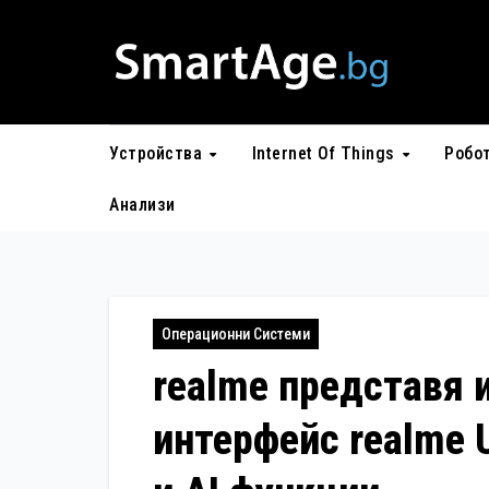
Skip
to
content
Устройства
Internet Of Things
Робо
Анализи
Операционни Системи
realme представя 
интерфейс realme UI