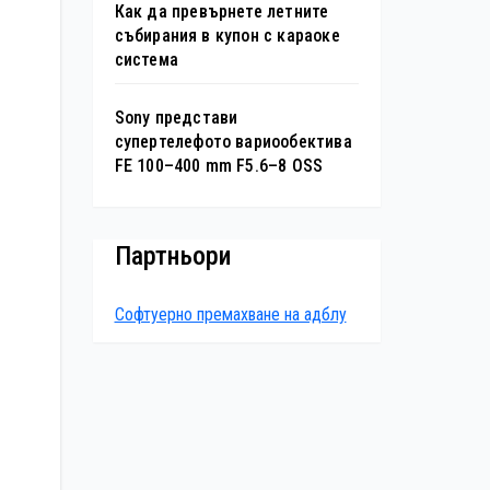
Как да превърнете летните
събирания в купон с караоке
система
Sony представи
супертелефото вариообектива
FE 100–400 mm F5.6–8 OSS
Партньори
Софтуерно премахване на адблу