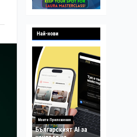
Най-нови
Моите Приложения
Българският AI за