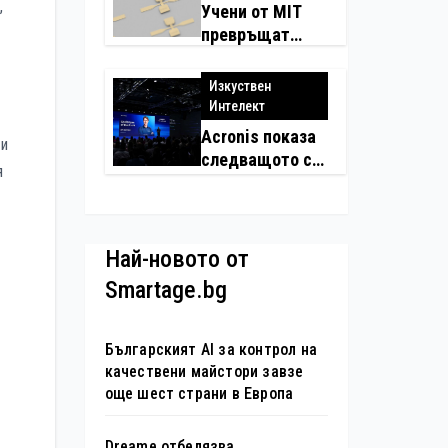
,
Учени от MIT
превръщат
молекулите в
надеждни
Изкуствен
електронни
Интелект
устройства
Acronis показа
 и
следващото си
я
поколение
автономни
услуги
Най-новото от
Smartage.bg
Българският AI за контрол на
качествени майстори завзе
още шест страни в Европа
Dreame отбелязва