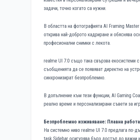
задачи, точно когато са нужни.
В областта на фотографията AI Framing Master
открива най-доброто кадриране и обяснява осн
професионални снимки с лекота.
realme UI 7.0 също така свързва екосистеми с
съобщенията да се появяват директно на устро
синхронизират безпроблемно.
В допълнение към тези функции, AI Gaming Coa
реално време и персонализирани съвети за игр
Безпроблемно изживяване: Плавна работа
На системно ниво realme UI 7.0 предлага по-дъ
task Sidebar осигурява бърз достъп до важни 