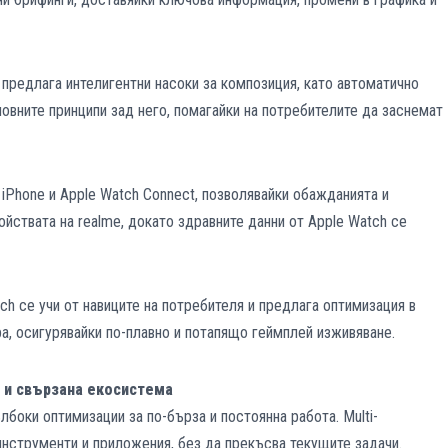
 предлага интелигентни насоки за композиция, като автоматично
овните принципи зад него, помагайки на потребителите да заснемат
 iPhone и Apple Watch Connect, позволявайки обажданията и
йствата на realme, докато здравните данни от Apple Watch се
ch се учи от навиците на потребителя и предлага оптимизация в
а, осигурявайки по-плавно и потапящо геймплей изживяване.
 и свързана екосистема
лбоки оптимизации за по-бърза и постоянна работа. Multi-
инструменти и приложения, без да прекъсва текущите задачи.