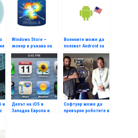
о
Windows Store –
Военните може да
ия
жокер в ръкава на
ползват Android за
MS
комуникации
i и
Делът на iOS в
Софтуер може да
с
Западна Европа и
превърне роботите в
САЩ расте
колеги и приятели