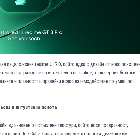
авя изцяло новия realme UI 7.0, който идва с дизайн от ново поколен
ачително надграждане на интерфейса на realme, тази версия бележи
ацията и плавността, правейки всяко взаимодействие по-умно, по-
лесна и интуитивна яснота
изайн, вдъхновен от стъклени текстури, който носи прозрачност,
чва новите Ice Cube икони, еволюирали от плоски дизайни към