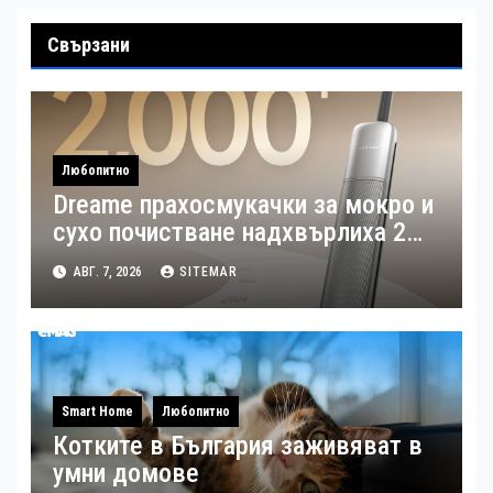
Свързани
Любопитно
Dreame прахосмукачки за мокро и
сухо почистване надхвърлиха 2
000 патентни заявки в световен
АВГ. 7, 2026
SITEMAR
мащаб
Smart Home
Любопитно
Котките в България заживяват в
умни домове