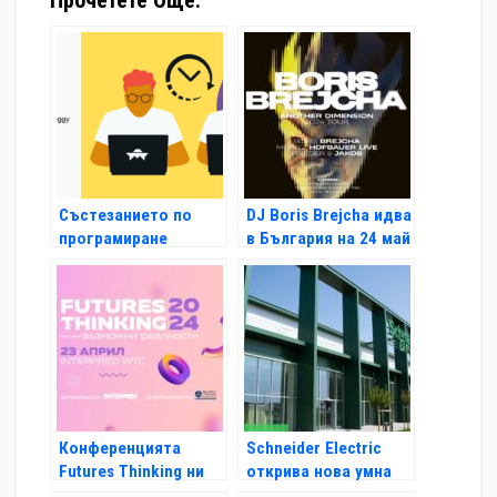
Състезанието по
DJ Boris Brejcha идва
програмиране
в България на 24 май
DataArt Proggy-Buggy
ще се проведе на 26
октомври
Конференцията
Schneider Electric
Futures Thinking ни
открива нова умна
подготвя за
фабрика в Унгария и