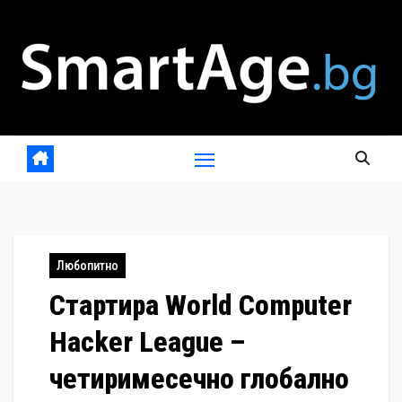
Skip
to
content
Любопитно
Стартира World Computer
Hacker League –
четиримесечно глобално