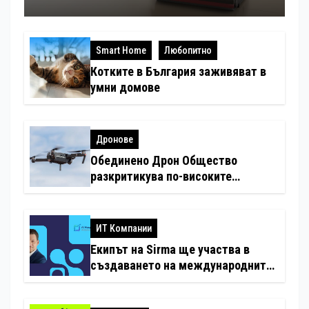
Smart Home
Любопитно
Котките в България заживяват в
умни домове
Дронове
Обединено Дрон Общество
разкритикува по-високите
минимални санкции за нарушения
с дронове
ИТ Компании
Екипът на Sirma ще участва в
създаването на международните
стандарти за навлизане на
изкуствен интелект в