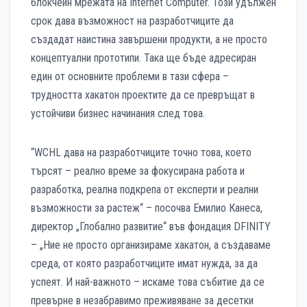
блокчейн мрежата на Internet Computer. Този удължен
срок дава възможност на разработчиците да
създадат наистина завършени продукти, а не просто
концептуални прототипи. Така ще бъде адресиран
един от основните проблеми в тази сфера –
трудността хакатон проектите да се превръщат в
устойчиви бизнес начинания след това.
“WCHL дава на разработчиците точно това, което
търсят – реално време за фокусирана работа и
разработка, реална подкрепа от експерти и реални
възможности за растеж“ – посочва Емилио Канеса,
директор „Глобално развитие“ във фондация DFINITY
– „Ние не просто организираме хакатон, а създаваме
среда, от която разработчиците имат нужда, за да
успеят. И най-важното – искаме това събитие да се
превърне в незабравимо преживяване за десетки