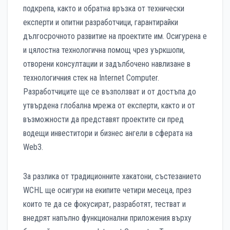
подкрепа, както и обратна връзка от технически
експерти и опитни разработчици, гарантирайки
дългосрочното развитие на проектите им. Осигурена е
и цялостна технологична помощ чрез уъркшопи,
отворени консултации и задълбочено навлизане в
технологичния стек на Internet Computer.
Разработчиците ще се възползват и от достъпа до
утвърдена глобална мрежа от експерти, както и от
възможности да представят проектите си пред
водещи инвеститори и бизнес ангели в сферата на
Web3.
За разлика от традиционните хакатони, състезанието
WCHL ще осигури на екипите четири месеца, през
които те да се фокусират, разработят, тестват и
внедрят напълно функционални приложения върху