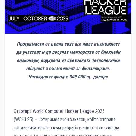
Програмисти от целия свят ще имат възможност
да участват и да получат менторство от блокчейн
визионери, подкрепа от световната технологична
общност и възможност за финансиране.
Наградният фонд е 300 000 щ. долара
Стартира World Computer Hacker League 2025
(WCHL25) – четиримесечен хакатон, който отправя
предизвикателство към разработчици от цял свят да
създадат готови за реална употреба приложения,