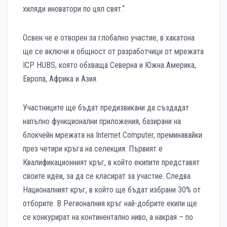
хиляди иноватори по цял свят.“
Освен че е отворен за глобално участие, в хакатона
ще се включи и общност от разработчици от мрежата
ICP HUBS, която обхваща Северна и Южна Америка,
Европа, Африка и Азия.
Участниците ще бъдат предизвикани да създадат
напълно функционални приложения, базирани на
блокчейн мрежата на Internet Computer, преминавайки
през четири кръга на селекция. Първият е
Квалификационният кръг, в който екипите представят
своите идеи, за да се класират за участие. Следва
Националният кръг, в който ще бъдат избрани 30% от
отборите. В Регионалния кръг най-добрите екипи ще
се конкурират на континентално ниво, а накрая – по