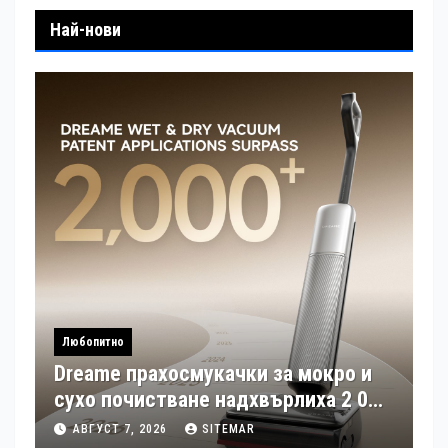
Най-нови
Любопитно
Dreame прахосмукачки за мокро и
сухо почистване надхвърлиха 2 000
патентни заявки в световен мащаб
АВГУСТ 7, 2026
SITEMAR