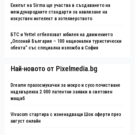
Екипът на Sirma ще участва в създаването на
международните стандарти за навлизане на
изкуствен интелект в хотелиерството
БТС и Yettel отбелязват юбилея на движението
„Опознай България – 100 национални туристически
обекта“ със специална изложба в София
Най-новото от Pixelmedia.bg
Dreame прахосмукачки за мокро и сухо почистване
надхвърлиха 2 000 патентни заявки в световен
мащаб
Vivacom стартира с изненадващи Шок оферти през
август онлайн