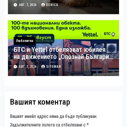
АВГ. 7, 2026
DENICA
Любопитно
БТС и Yettel отбелязват юбилея
на движението „Опознай България
– 100 национални туристически
АВГ. 7, 2026
SITEMAR
обекта“ със специална изложба в
София
Вашият коментар
Вашият имейл адрес няма да бъде публикуван.
Задължителните полета са отбелязани с
*