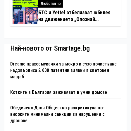
хотелиерството
Любопитно
БТС и Yettel отбелязват юбилея
на движението „Опознай
България – 100 национални
туристически обекта“ със
специална изложба в София
Най-новото от Smartage.bg
Dreame прахосмукачки за мокро и сухо почистване
надхвърлиха 2 000 патентни заявки в световен
мащаб
Котките в България заживяват в умни домове
Обединено Дрон Общество разкритикува по-
високите минимални санкции за нарушения с
дронове