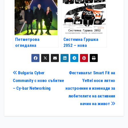
Световен ГИС ден
изтощен акумулатор
на кола
Петметрова
Системна Грршка
огледална
2052 – нова
инсталация повдига
експериментална
темата за
пиеса се бори срещу
толерантността
апатията и омразата
Навигация
Bulgaria Cyber
Фестивалът Smart Fit на
Community с ново събитие
Yettel носи лятно
– Cy-bar Networking
настроение и изненади за
любителите на активния
начин на живот