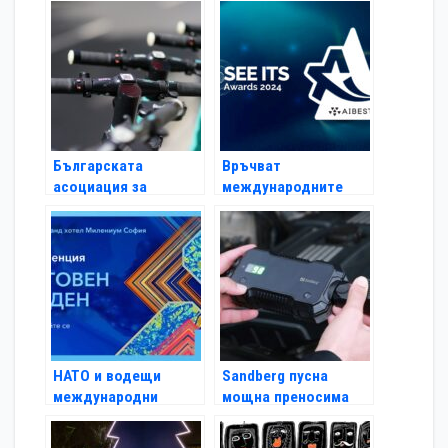
бъдещето
увеличава
производствения си
капацитет в Европа
Българската
Връчват
асоциация за
международните
електромобилност с
награди за иновации
нови съвети за
и технологии в
безопасно
бизнеса SEE ITS
управление на
Awards 2024 през
електрически
ноември
тротинетки
НАТО и водещи
Sandberg пусна
международни
мощна преносима
експерти пристигат
батерия, която може
в София за 25-ия
да стартира