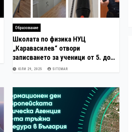
Образование
Школата по физика НУЦ
„Каравасилев“ отвори
записването за ученици от 5. до
12. клас за новата учебна година
ЮЛИ 29, 2025
SITEMAR