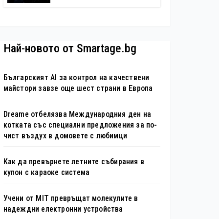
автономни услуги
Най-новото от Smartage.bg
Българският AI за контрол на качествени
майстори завзе още шест страни в Европа
Dreame отбелязва Международния ден на
котката със специални предложения за по-
чист въздух в домовете с любимци
Как да превърнете летните събирания в
купон с караоке система
Учени от MIT превръщат молекулите в
надеждни електронни устройства