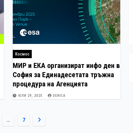
Космос
g
МИР и ЕКА организират инфо ден в
София за Единадесетата тръжна
процедура на Агенцията
ЮЛИ 29, 2025
DENICA
яне
…
7