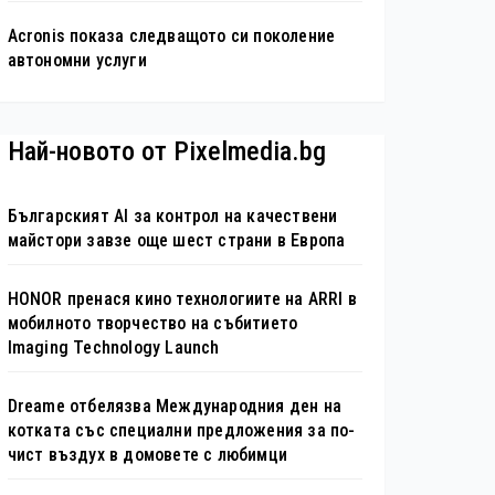
Acronis показа следващото си поколение
автономни услуги
Най-новото от Pixelmedia.bg
Българският AI за контрол на качествени
майстори завзе още шест страни в Европа
HONOR пренася кино технологиите на ARRI в
мобилното творчество на събитието
Imaging Technology Launch
Dreame отбелязва Международния ден на
котката със специални предложения за по-
чист въздух в домовете с любимци