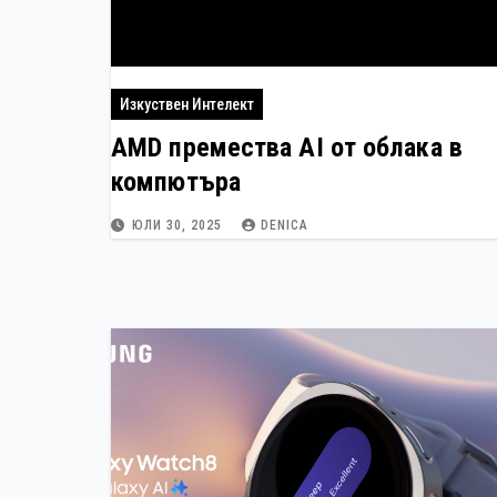
Изкуствен Интелект
AMD премества AI от облака в
компютъра
ЮЛИ 30, 2025
DENICA