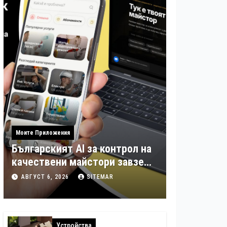
Моите Приложения
Българският AI за контрол на
качествени майстори завзе
още шест страни в Европа
АВГУСТ 6, 2026
SITEMAR
Устройства