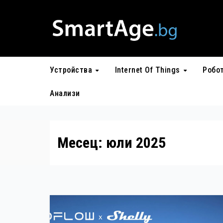
Skip
to
content
Устройства
Internet Of Things
Робо
Анализи
Месец:
юли 2025