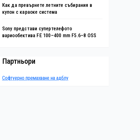
Как да превърнете летните събирания в
купон с караоке система
Sony представи супертелефото
вариообектива FE 100–400 mm F5.6–8 OSS
Партньори
Софтуерно премахване на адблу