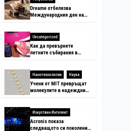
Dreame отбелязва
Международния ден на
котката със специални
предложения за по-чист
въздух в домовете с
Uncategorized
любимци
Как да превърнете
летните събирания в
купон с караоке система
Нанотехнологии
Наука
Учени от MIT превръщат
молекулите в надеждни
електронни устройства
Изкуствен Интелект
Acronis показа
следващото си поколение