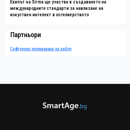
Екипът на Sirma ще участва в създаването на
международните стандарти за навлизане на
изкуствен интелект в хотелиерството
Партньори
Софтуерно премахване на адблу