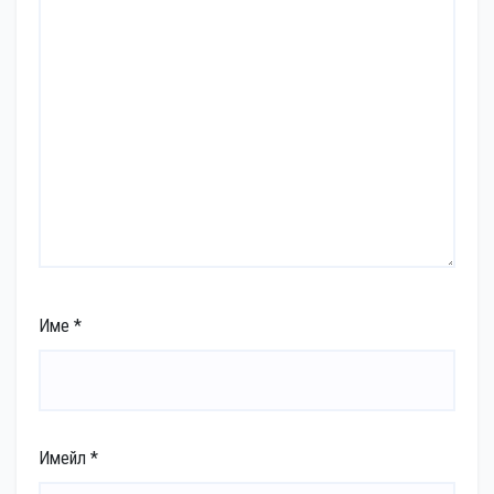
Име
*
Имейл
*