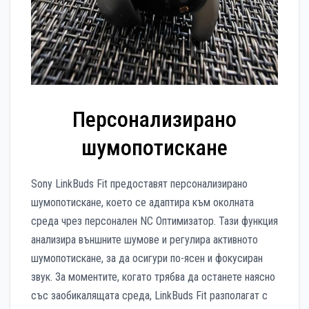
Персонализирано
шумопотискане
Sony LinkBuds Fit предоставят персонализирано
шумопотискане, което се адаптира към околната
среда чрез персонален NC Оптимизатор. Тази функция
анализира външните шумове и регулира активното
шумопотискане, за да осигури по-ясен и фокусиран
звук. За моментите, когато трябва да останете наясно
със заобикалящата среда, LinkBuds Fit разполагат с