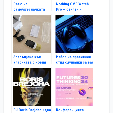
Ревю на
Nothing CMF Watch
самобръсначката
Pro – стилен и
Panasonic 700 ES-
функционален смарт
LT4B – ултрабърз
часовник на
мотор и „маглев“
достъпна цена
технология
(Ревю)
Завръщане към
Избор на правилния
класиката с новия
стил слушалки за вас
Nokia 3210 (Ревю)
DJ Boris Brejcha идва
Конференцията