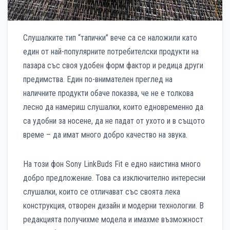
Слушалките тип “тапички” вече са се наложили като
един от най-популярните потребителски продукти на
пазара със своя удобен форм фактор и редица други
предимства. Един по-внимателен преглед на
наличните продукти обаче показва, че не е толкова
лесно да намериш слушалки, които едновременно да
са удобни за носене, да не падат от ухото и в същото
време – да имат много добро качество на звука.
На този фон Sony LinkBuds Fit е едно наистина много
добро предложение. Това са изключително интересни
слушалки, които се отличават със своята лека
конструкция, отворен дизайн и модерни технологии. В
редакцията получихме модела и имахме възможност