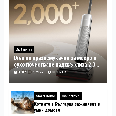
Любопитно
Dreame прахосмукачки за мокро и
сухо почистване надхвърлиха 2 000
патентни заявки в световен мащаб
АВГУСТ 7, 2026
SITEMAR
Smart Home
Любопитно
Котките в България заживяват в
умни домове