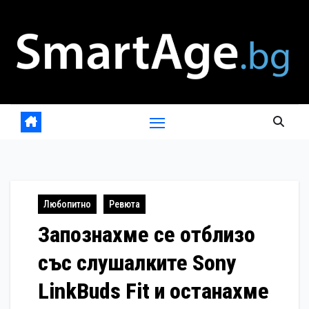
Skip
to
content
Любопитно
Ревюта
Запознахме се отблизо
със слушалките Sony
LinkBuds Fit и останахме