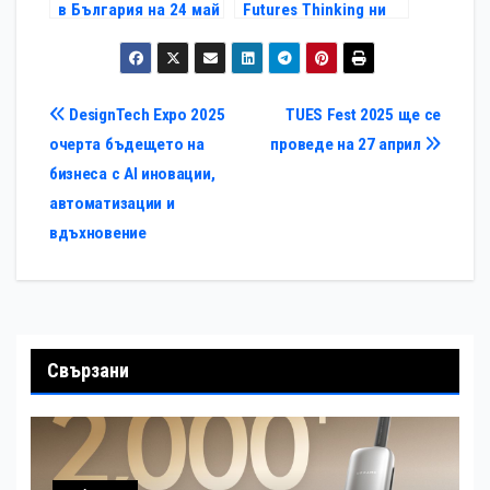
в България на 24 май
Futures Thinking ни
подготвя за
бъдещето
Навигация
DesignTech Expo 2025
TUES Fest 2025 ще се
очерта бъдещето на
проведе на 27 април
бизнеса с AI иновации,
автоматизации и
вдъхновение
Свързани