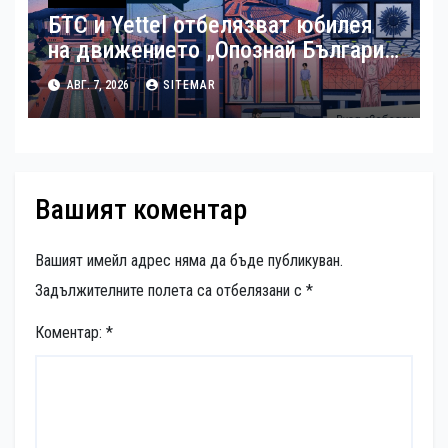
БТС и Yettel отбелязват юбилея
на движението „Опознай България
– 100 национални туристически
АВГ. 7, 2026
SITEMAR
обекта“ със специална изложба в
София
Вашият коментар
Вашият имейл адрес няма да бъде публикуван.
Задължителните полета са отбелязани с
*
Коментар:
*