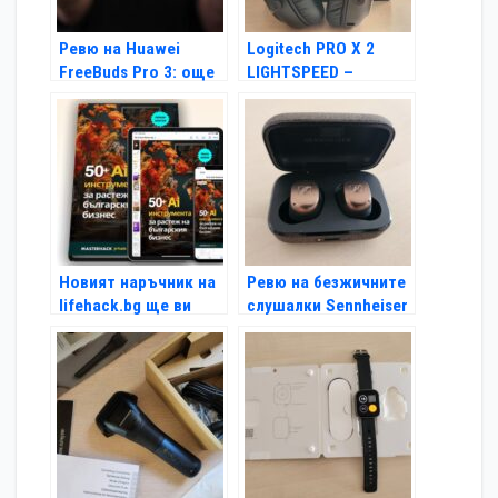
Ревю на Huawei
Logitech PRO X 2
FreeBuds Pro 3: още
LIGHTSPEED –
по-добри от
издръжливи и
предшествениците
удобни слушалки за
си
професионални
геймъри (Ревю)
Новият наръчник на
Ревю на безжичните
lifehack.bg ще ви
слушалки Ѕеnnhеіѕеr
осигури 50 AI
Momentum True
инструмента, с
Wireless 4 –
които ще работите
висококачествен
по-умно и креативно,
звук с уникален
без да прегорите
дизайн