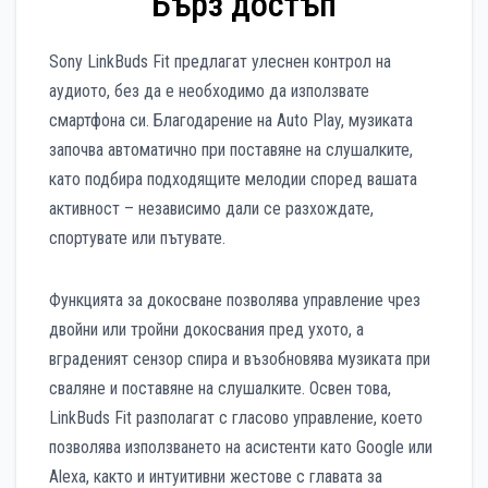
Бърз достъп
Sony LinkBuds Fit предлагат улеснен контрол на
аудиото, без да е необходимо да използвате
смартфона си. Благодарение на Auto Play, музиката
започва автоматично при поставяне на слушалките,
като подбира подходящите мелодии според вашата
активност – независимо дали се разхождате,
спортувате или пътувате.
Функцията за докосване позволява управление чрез
двойни или тройни докосвания пред ухото, а
вграденият сензор спира и възобновява музиката при
сваляне и поставяне на слушалките. Освен това,
LinkBuds Fit разполагат с гласово управление, което
позволява използването на асистенти като Google или
Alexa, както и интуитивни жестове с главата за