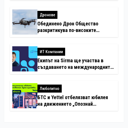
Дронове
Обединено Дрон Общество
разкритикува по-високите
минимални санкции за нарушения
с дронове
ИТ Компании
Екипът на Sirma ще участва в
създаването на международните
стандарти за навлизане на
изкуствен интелект в
хотелиерството
Любопитно
БТС и Yettel отбелязват юбилея
на движението „Опознай
България – 100 национални
туристически обекта“ със
специална изложба в София