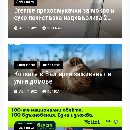
Любопитно
Dreame прахосмукачки за мокро и
сухо почистване надхвърлиха 2
000 патентни заявки в световен
АВГ. 7, 2026
SITEMAR
мащаб
Smart Home
Любопитно
Котките в България заживяват в
умни домове
АВГ. 7, 2026
DENICA
Любопитно