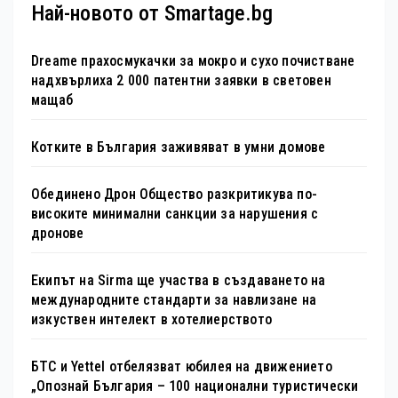
Най-новото от Smartage.bg
Dreame прахосмукачки за мокро и сухо почистване
надхвърлиха 2 000 патентни заявки в световен
мащаб
Котките в България заживяват в умни домове
Обединено Дрон Общество разкритикува по-
високите минимални санкции за нарушения с
дронове
Екипът на Sirma ще участва в създаването на
международните стандарти за навлизане на
изкуствен интелект в хотелиерството
БТС и Yettel отбелязват юбилея на движението
„Опознай България – 100 национални туристически