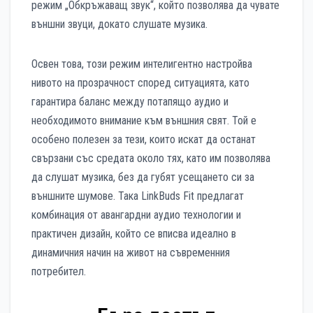
режим „Обкръжаващ звук“, който позволява да чувате
външни звуци, докато слушате музика.
Освен това, този режим интелигентно настройва
нивото на прозрачност според ситуацията, като
гарантира баланс между потапящо аудио и
необходимото внимание към външния свят. Той е
особено полезен за тези, които искат да останат
свързани със средата около тях, като им позволява
да слушат музика, без да губят усещането си за
външните шумове. Така LinkBuds Fit предлагат
комбинация от авангардни аудио технологии и
практичен дизайн, който се вписва идеално в
динамичния начин на живот на съвременния
потребител.