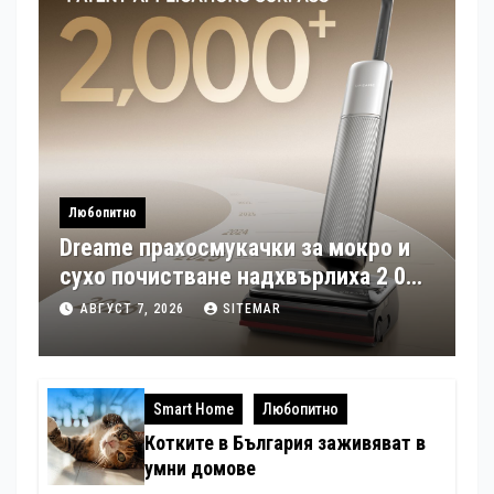
Любопитно
Dreame прахосмукачки за мокро и
сухо почистване надхвърлиха 2 000
патентни заявки в световен мащаб
АВГУСТ 7, 2026
SITEMAR
Smart Home
Любопитно
Котките в България заживяват в
умни домове