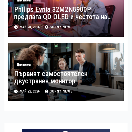
Дисплеи
Philips Evnia 32M2N8900P
предлага QD-OLED и честота на
опресняване от 240 Hz
МАЙ 28, 2026
SUNNY NEWS
Дисплеи
Първият самостоятелен
двустранен монитор
МАЙ 22, 2026
SUNNY NEWS