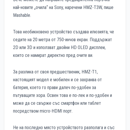
най-новите „очила“ на Sony, наречени HMZ-T3W, пише
Mashable.
Това необикновено устройство създава илюзията, че
седите на 20 метра от 750-инчов екран. Поддържат
2D или 3D и използват двойни HD OLED дисплеи,
които се намират директно пред очите ви.
За разлика от своя предшественик, HMZ-T1,
настоящият модел е мобилен и се захранва от
батерия, което го прави далеч по-удобен за
пътуващите хора. Освен това е по-лек и по-удобен и
може да се свърже със смартфон или таблет
посредством micro-HDMI порт.
Не на последно място устройството разполага и със