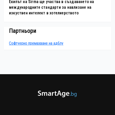
Екипът на Sirma ще участва в създаването на
международните стандарти за навлизане на
изкуствен интелект в хотелиерството
Партньори
Софтуерно премахване на адблу