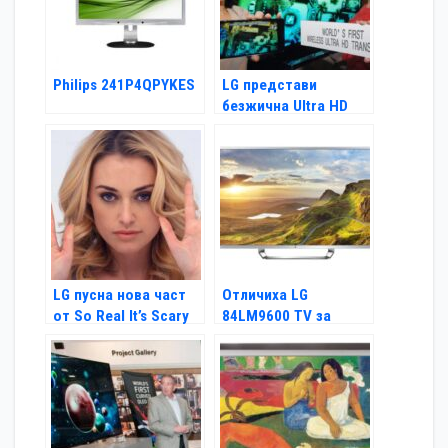
Philips 241P4QPYKES
LG представи
безжична Ultra HD
технология
LG пусна нова част
Отличиха LG
от So Real It’s Scary
84LM9600 TV за
енергийна
ефективност