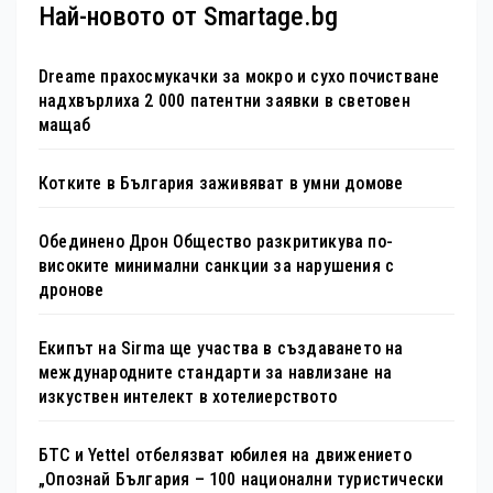
Най-новото от Smartage.bg
Dreame прахосмукачки за мокро и сухо почистване
надхвърлиха 2 000 патентни заявки в световен
мащаб
Котките в България заживяват в умни домове
Обединено Дрон Общество разкритикува по-
високите минимални санкции за нарушения с
дронове
Екипът на Sirma ще участва в създаването на
международните стандарти за навлизане на
изкуствен интелект в хотелиерството
БТС и Yettel отбелязват юбилея на движението
„Опознай България – 100 национални туристически