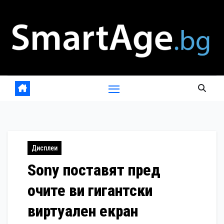
Skip
to
content
Дисплеи
Sony поставят пред
очите ви гигантски
виртуален екран