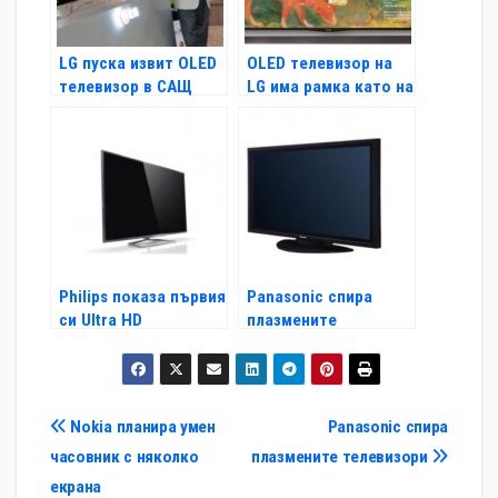
LG пуска извит OLED
OLED телевизор на
телевизор в САЩ
LG има рамка като на
картина
Philips показа първия
Panasonic спира
си Ultra HD
плазмените
телевизор
телевизори
Навигация
Nokia планира умен
Panasonic спира
часовник с няколко
плазмените телевизори
екрана