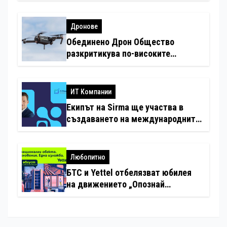
Дронове
Обединено Дрон Общество
разкритикува по-високите
минимални санкции за нарушения
с дронове
ИТ Компании
Екипът на Sirma ще участва в
създаването на международните
стандарти за навлизане на
изкуствен интелект в
хотелиерството
Любопитно
БТС и Yettel отбелязват юбилея
на движението „Опознай
България – 100 национални
туристически обекта“ със
специална изложба в София