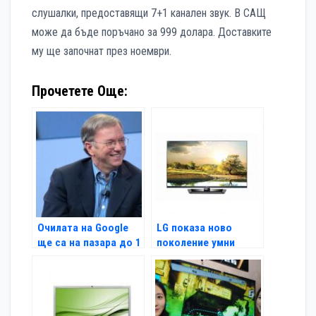
слушалки, предоставящи 7+1 канален звук. В САЩ
може да бъде поръчано за 999 долара. Доставките
му ще започнат през ноември.
Прочетете Още:
Очилата на Google
LG показа ново
ще са на пазара до 1
поколение умни
година
телевизори