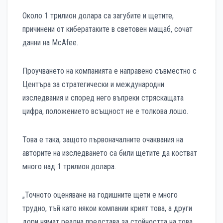
Около 1 трилион долара са загубите и щетите,
причинени от кибератаките в световен мащаб, сочат
данни на McAfee.
Проучването на компанията е направено съвместно с
Центъра за стратегически и международни
изследвания и според него въпреки стряскащата
цифра, положението всъщност не е толкова лошо.
Това е така, защото първоначалните очаквания на
авторите на изследването са били щетите да костват
много над 1 трилион долара.
„Точното оценяване на годишните щети е много
трудно, тъй като някои компании крият това, а други
дори нямат реална представа за стойността на това,