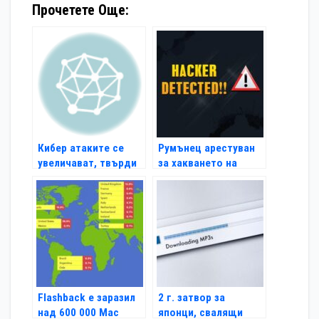
Прочетете Още:
Кибер атаките се
Румънец арестуван
увеличават, твърди
за хакването на
висш шпионин
NASA и Пентагона
Flashback е заразил
2 г. затвор за
над 600 000 Мас
японци, свалящи