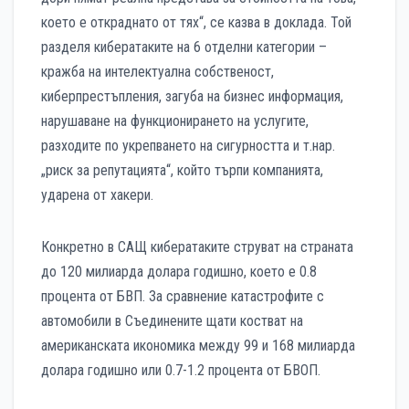
което е откраднато от тях“, се казва в доклада. Той
разделя кибератаките на 6 отделни категории –
кражба на интелектуална собственост,
киберпрестъпления, загуба на бизнес информация,
нарушаване на функционирането на услугите,
разходите по укрепването на сигурността и т.нар.
„риск за репутацията“, който търпи компанията,
ударена от хакери.
Конкретно в САЩ кибератаките струват на страната
до 120 милиарда долара годишно, което е 0.8
процента от БВП. За сравнение катастрофите с
автомобили в Съединените щати костват на
американската икономика между 99 и 168 милиарда
долара годишно или 0.7-1.2 процента от БВОП.