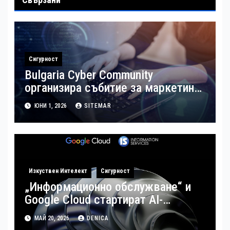
Сигурност
Bulgaria Cyber Community
организира събитие за маркетинг
в киберсигурността и изграждане
ЮНИ 1, 2026
SITEMAR
на личен бранд
Изкуствен Интелект
Сигурност
„Информационно обслужване“ и
Google Cloud стартират AI-
базирана национална киберзащита
МАЙ 20, 2026
DENICA
в България