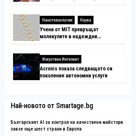
система
Нанотехнологии
Наука
Учени от MIT превръщат
молекулите в надеждни
електронни устройства
Изкуствен Интелект
Acronis показа следващото си
поколение автономни услуги
Най-новото от Smartage.bg
Българският AI за контрол на качествени майстори
завзе още шест страни в Европа