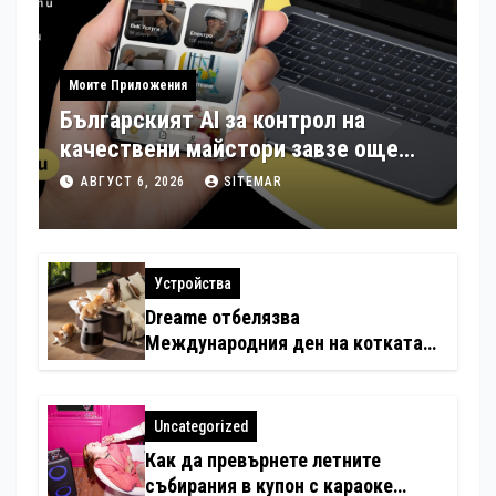
Моите Приложения
Българският AI за контрол на
качествени майстори завзе още
шест страни в Европа
АВГУСТ 6, 2026
SITEMAR
Устройства
Dreame отбелязва
Международния ден на котката
със специални предложения за
по-чист въздух в домовете с
любимци
Uncategorized
Как да превърнете летните
събирания в купон с караоке