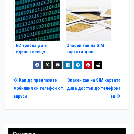
ЕС трябва да е
Опасен хак на SIM
единен срещу
картата дава
хакерите
достъп до телефона
ви
Навигация
Как да предпазите
Опасен хак на SIM картата
мобилния си телефон от
дава достъп до телефона
вируси
ви
Свързани