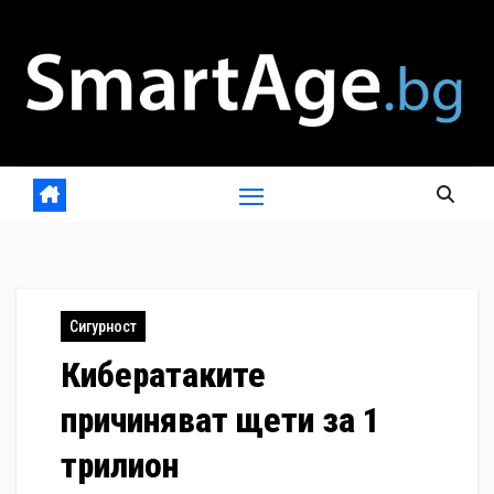
Skip
to
content
Сигурност
Кибератаките
причиняват щети за 1
трилион