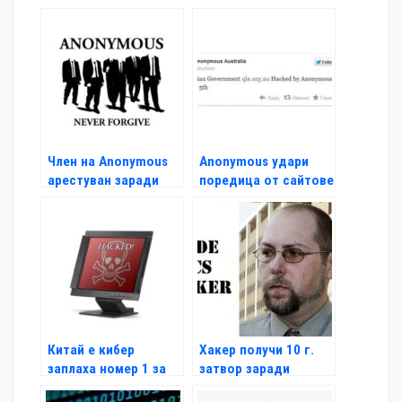
компютъра
нелегално
съдържание
Член на Anonymous
Anonymous удари
арестуван заради
поредица от сайтове
атаки в Юта
Китай е кибер
Хакер получи 10 г.
заплаха номер 1 за
затвор заради
САЩ
снимки на звезди