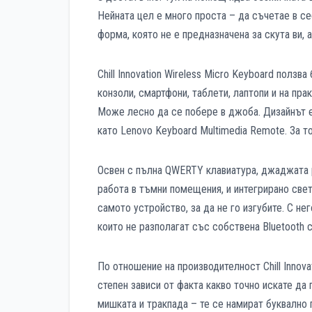
Нейната цел е много проста – да съчетае в се
форма, която не е предназначена за скута ви, 
Chill Innovation Wireless Micro Keyboard полз
конзоли, смартфони, таблети, лаптопи и на прак
Може лесно да се побере в джоба. Дизайнът е 
като Lenovo Keyboard Multimedia Remote. За т
Освен с пълна QWERTY клавиатура, джаджата ра
работа в тъмни помещения, и интегрирано свет
самото устройство, за да не го изгубите. С н
които не разполагат със собствена Bluetooth 
По отношение на производителност Chill Innova
степен зависи от факта какво точно искате да
мишката и тракпада – те се намират буквално 