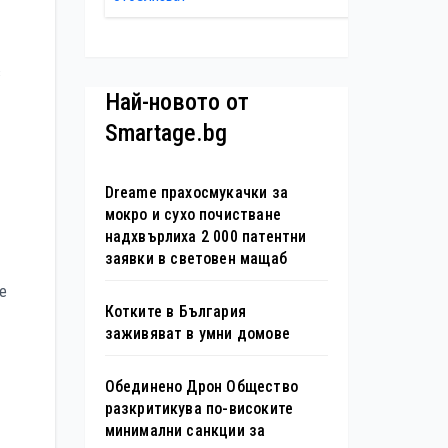
интелект в
юбилея на
хотелиерството
движението
„Опознай
в
България – 100
Най-новото от
национални
Smartage.bg
туристически
обекта“ със
специална
Dreame прахосмукачки за
изложба в София
мокро и сухо почистване
надхвърлиха 2 000 патентни
заявки в световен мащаб
е
Котките в България
заживяват в умни домове
Обединено Дрон Общество
разкритикува по-високите
минимални санкции за