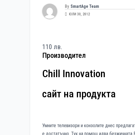
By
SmartAge Team
ЮЛИ 30, 2012
110 лв.
Производител
Chill Innovation
сайт на продукта
Умните телевизори и конзолите днес предлага
е достатъчно. Тук на помощ идва безжичната Blu