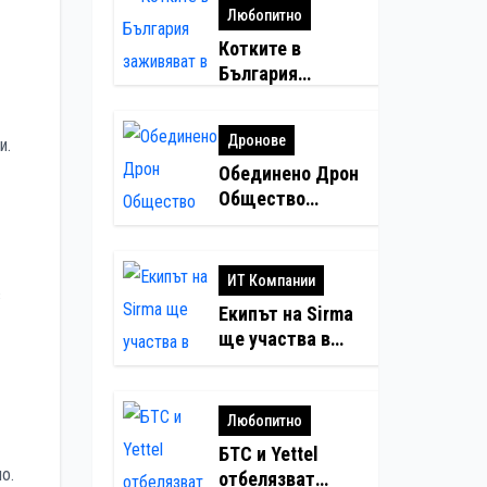
Любопитно
Котките в
България
заживяват в
умни домове
Дронове
и.
Обединено Дрон
Общество
разкритикува по-
високите
минимални
ИТ Компании
в
санкции за
Екипът на Sirma
нарушения с
ще участва в
дронове
създаването на
международните
стандарти за
Любопитно
навлизане на
БТС и Yettel
изкуствен
о.
отбелязват