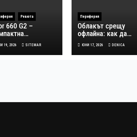
иферия
Ревюта
Периферия
or 660 G2 –
Облакът срещу
мпактна
офлайна: как да
авиатура с
съчетаем
И 19, 2026
SITEMAR
ЮНИ 17, 2026
DENICA
нималистичен
удобството със
зайн и 26 RGB
сигурността
жима (Ревю)