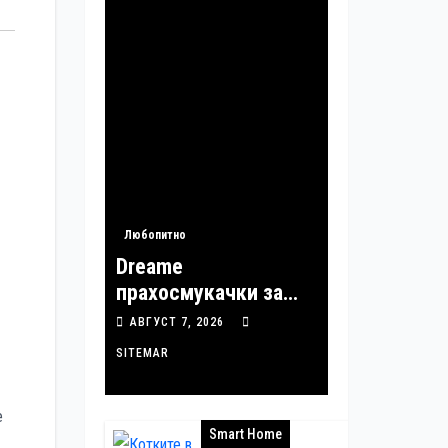
Любопитно
Dreame
прахосмукачки за
мокро и сухо
АВГУСТ 7, 2026
почистване
SITEMAR
надхвърлиха 2 000
патентни заявки в
е
световен мащаб
Smart Home