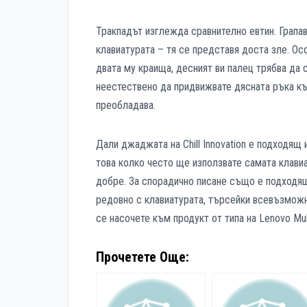
Тракпадът изглежда сравнително евтин. Грапав
клавиатурата – тя се представя доста зле. Ос
двата му краища, десният ви палец трябва да 
неестествено да придвижвате дясната ръка към
преобладава.
Дали джаджата на Chill Innovation е подходящ 
това колко често ще използвате самата клавиа
добре. За спорадично писане също е подходящ
редовно с клавиатурата, търсейки всевъзмож
се насочете към продукт от типа на Lenovo Mu
Прочетете Още: