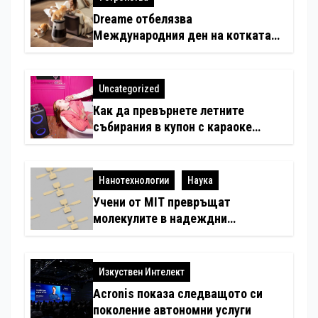
Dreame отбелязва
Международния ден на котката
със специални предложения за
по-чист въздух в домовете с
любимци
Uncategorized
Как да превърнете летните
събирания в купон с караоке
система
Нанотехнологии
Наука
Учени от MIT превръщат
молекулите в надеждни
електронни устройства
Изкуствен Интелект
Acronis показа следващото си
поколение автономни услуги