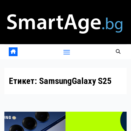
Skip
to
content
Етикет:
SamsungGalaxy S25