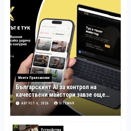
Моите Приложения
Българският AI за контрол на
качествени майстори завзе още
шест страни в Европа
АВГУСТ 6, 2026
SITEMAR
Устройства