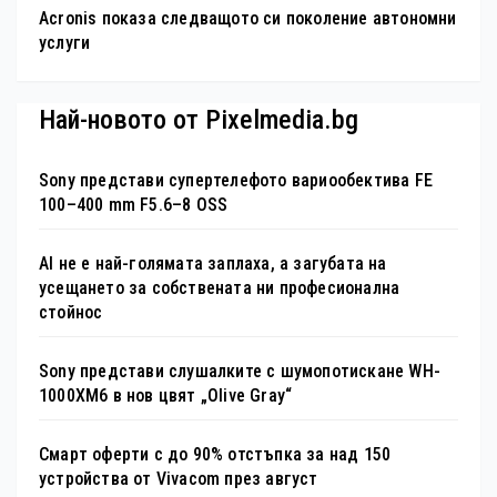
Acronis показа следващото си поколение автономни
услуги
Най-новото от Pixelmedia.bg
Sony представи супертелефото вариообектива FE
100–400 mm F5.6–8 OSS
AI не е най-голямата заплаха, а загубата на
усещането за собствената ни професионална
стойнос
Sony представи слушалките с шумопотискане WH-
1000XM6 в нов цвят „Olive Gray“
Смарт оферти с до 90% отстъпка за над 150
устройства от Vivacom през август