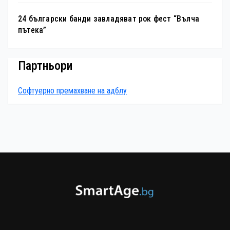
24 български банди завладяват рок фест “Вълча
пътека”
Партньори
Софтуерно премахване на адблу