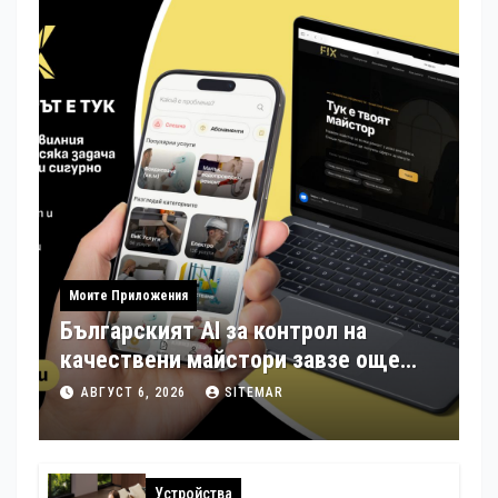
Моите Приложения
Българският AI за контрол на
качествени майстори завзе още
шест страни в Европа
АВГУСТ 6, 2026
SITEMAR
Устройства