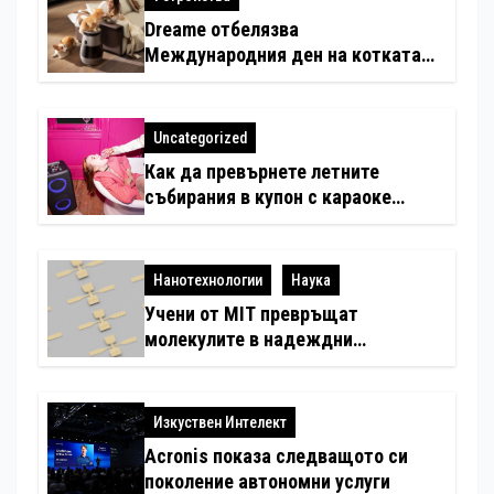
Dreame отбелязва
Международния ден на котката
със специални предложения за
по-чист въздух в домовете с
любимци
Uncategorized
Как да превърнете летните
събирания в купон с караоке
система
Нанотехнологии
Наука
Учени от MIT превръщат
молекулите в надеждни
електронни устройства
Изкуствен Интелект
Acronis показа следващото си
поколение автономни услуги