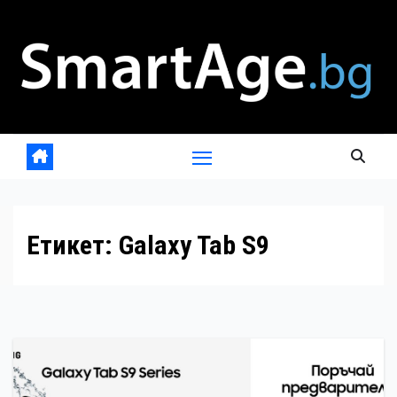
Skip
to
content
Етикет:
Galaxy Tab S9