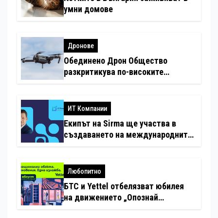
умни домове
Дронове
Обединено Дрон Общество
разкритикува по-високите
минимални санкции за нарушения
с дронове
ИТ Компании
Екипът на Sirma ще участва в
създаването на международните
стандарти за навлизане на
изкуствен интелект в
хотелиерството
Любопитно
БТС и Yettel отбелязват юбилея
на движението „Опознай
България – 100 национални