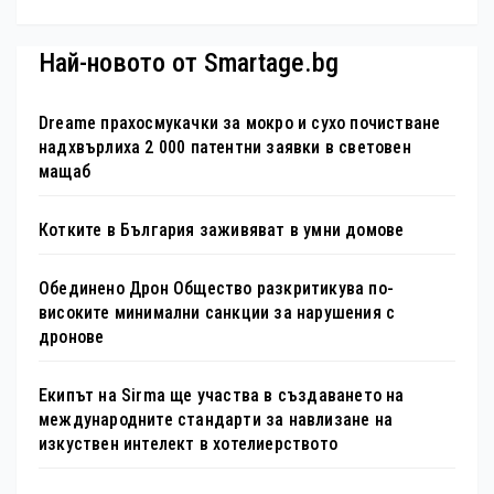
туристически обекта“ със
специална изложба в София
Най-новото от Smartage.bg
Dreame прахосмукачки за мокро и сухо почистване
надхвърлиха 2 000 патентни заявки в световен
мащаб
Котките в България заживяват в умни домове
Обединено Дрон Общество разкритикува по-
високите минимални санкции за нарушения с
дронове
Екипът на Sirma ще участва в създаването на
международните стандарти за навлизане на
изкуствен интелект в хотелиерството