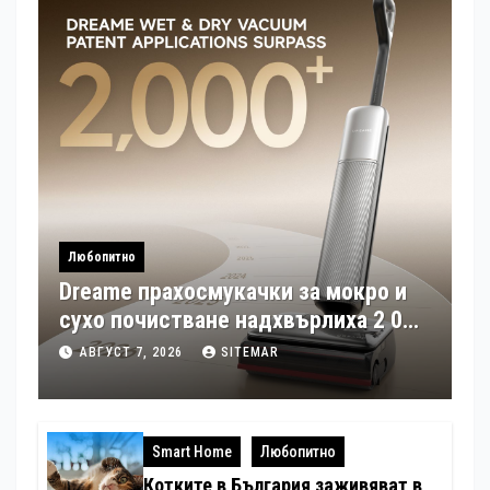
Любопитно
Dreame прахосмукачки за мокро и
сухо почистване надхвърлиха 2 000
патентни заявки в световен мащаб
АВГУСТ 7, 2026
SITEMAR
Smart Home
Любопитно
Котките в България заживяват в