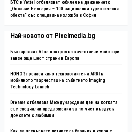
БТС и Yettel отбелязват юбилея на движението
„Опознай България – 100 национални туристически
обекта“ със специална изложба в София
Най-новото от Pixelmedia.bg
Българският AI за контрол на качествени майстори
завзе още шест страни в Европа
HONOR пренася кино технологиите на ARRI в
мобилното творчество на събитието Imaging
Technology Launch
Dreame отбелязва Международния ден на котката
със специални предложения за по-чист въздух в
домовете с любимци
Как да превърнете летните събирания в купон с