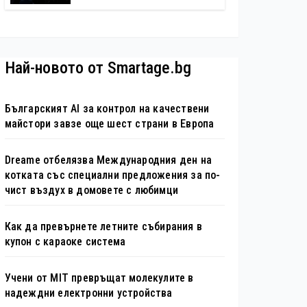
автономни услуги
Най-новото от Smartage.bg
Българският AI за контрол на качествени
майстори завзе още шест страни в Европа
Dreame отбелязва Международния ден на
котката със специални предложения за по-
чист въздух в домовете с любимци
Как да превърнете летните събирания в
купон с караоке система
Учени от MIT превръщат молекулите в
надеждни електронни устройства