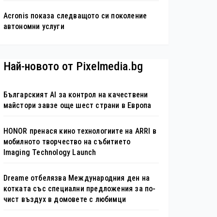
Acronis показа следващото си поколение
автономни услуги
Най-новото от Pixelmedia.bg
Българският AI за контрол на качествени
майстори завзе още шест страни в Европа
HONOR пренася кино технологиите на ARRI в
мобилното творчество на събитието
Imaging Technology Launch
Dreame отбелязва Международния ден на
котката със специални предложения за по-
чист въздух в домовете с любимци