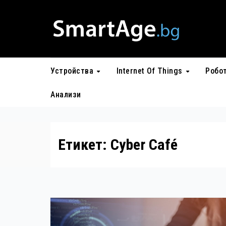
Skip
to
content
Устройства
Internet Of Things
Робо
Анализи
Етикет:
Cyber Café