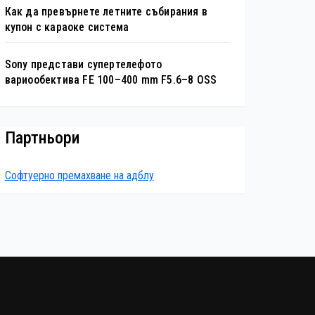
Как да превърнете летните събирания в
купон с караоке система
Sony представи супертелефото
вариообектива FE 100–400 mm F5.6–8 OSS
Партньори
Софтуерно премахване на адблу