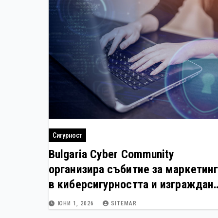
Сигурност
Bulgaria Cyber Community
организира събитие за маркетин
в киберсигурността и изграждан
на личен бранд
ЮНИ 1, 2026
SITEMAR