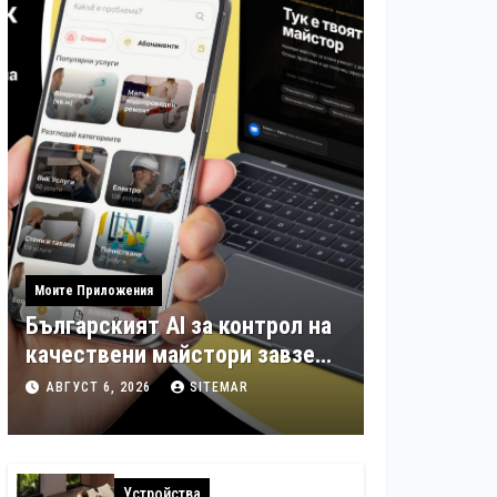
Моите Приложения
Българският AI за контрол на
качествени майстори завзе
още шест страни в Европа
АВГУСТ 6, 2026
SITEMAR
Устройства