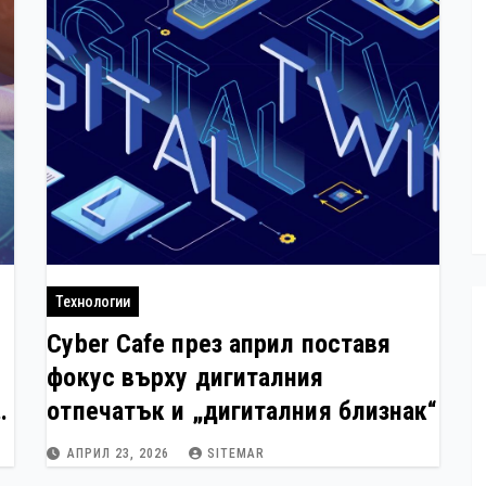
Технологии
Cyber Cafe през април поставя
г
фокус върху дигиталния
е
отпечатък и „дигиталния близнак“
АПРИЛ 23, 2026
SITEMAR