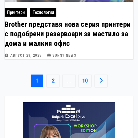
Принтери
Технологии
Brother представя нова серия принтери
с подобрени резервоари за мастило за
дома и малкия офис
АВГУСТ 28, 2025
SUNNY NEWS
Разделяне
1
2
…
10
на
публикациите
на
страници