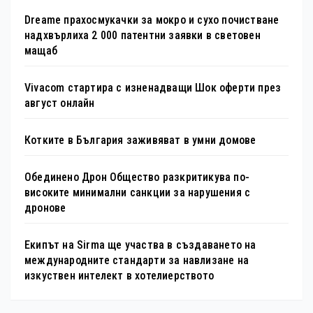
Dreame прахосмукачки за мокро и сухо почистване
надхвърлиха 2 000 патентни заявки в световен
мащаб
Vivacom стартира с изненадващи Шок оферти през
август онлайн
Котките в България заживяват в умни домове
Обединено Дрон Общество разкритикува по-
високите минимални санкции за нарушения с
дронове
Екипът на Sirma ще участва в създаването на
международните стандарти за навлизане на
изкуствен интелект в хотелиерството