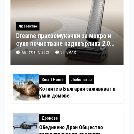
Любопитно
Dreame прахосмукачки за мокро и
сухо почистване надхвърлиха 2 000
патентни заявки в световен мащаб
АВГУСТ 7, 2026
SITEMAR
Smart Home
Любопитно
Котките в България заживяват в
умни домове
Дронове
Обединено Дрон Общество