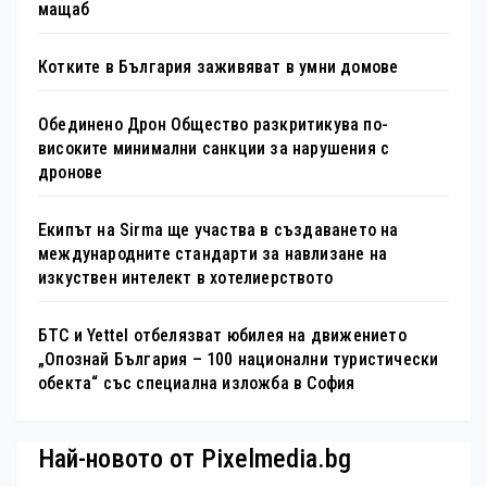
мащаб
Котките в България заживяват в умни домове
Обединено Дрон Общество разкритикува по-
високите минимални санкции за нарушения с
дронове
Екипът на Sirma ще участва в създаването на
международните стандарти за навлизане на
изкуствен интелект в хотелиерството
БТС и Yettel отбелязват юбилея на движението
„Опознай България – 100 национални туристически
обекта“ със специална изложба в София
Най-новото от Pixelmedia.bg