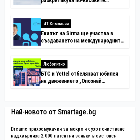
разкритикува по-високите
минимални санкции за нарушения
с дронове
ИТ Компании
Екипът на Sirma ще участва в
създаването на международните
стандарти за навлизане на
изкуствен интелект в
хотелиерството
Любопитно
БТС и Yettel отбелязват юбилея
на движението „Опознай
България – 100 национални
туристически обекта“ със
специална изложба в София
Най-новото от Smartage.bg
Dreame прахосмукачки за мокро и сухо почистване
надхвърлиха 2 000 патентни заявки в световен