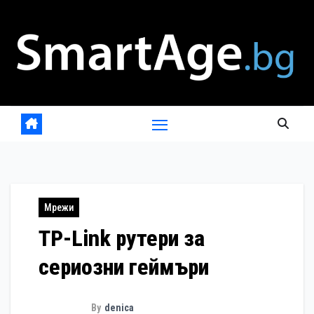
Skip
to
content
Мрежи
TP-Link рутери за
сериозни геймъри
By
denica