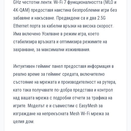
GHz честотни ленти. Wi-Fi 7 функционалността (MLO и
4K-QAM) предоставя наистина безпроблемни игри без
забавяне и накъсване. Предвидени са и два 2.5G
Ethernet порта за кабелни връзки на висока скорост.
Има включено Усилване в режим игра, което
стабилизира връзката и оптимизира режимите на
захранване, за максимални изживявания.
Интуитивен гейминг панел предоставя информация в
реално време за гейминг средата, включително
състояние на мрежата и производителност на рутера,
като така получавате по-добра представа и контрол
над вашата мрежа с подробни отчети за трафика на
игрите. Моделът е и съвместим с EasyMesh за
изграждане на непрекъсната Mesh Wi-Fi мрежа за
целия дом.