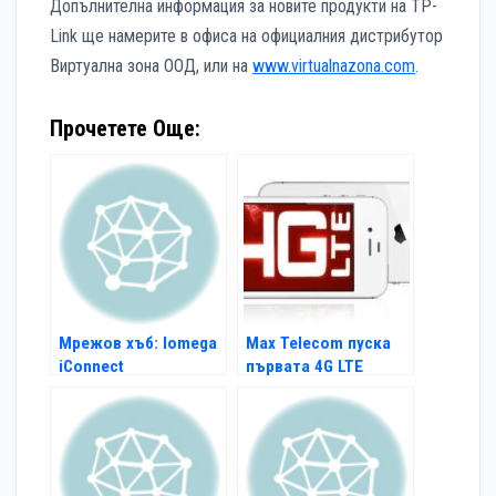
Допълнителна информация за новите продукти на TP-
Link ще намерите в офиса на официалния дистрибутор
Виртуална зона ООД, или на
www.virtualnazona.com
.
Прочетете Още:
Мрежов хъб: Iomega
Max Telecom пуска
iConnect
първата 4G LTE
мрежа в България