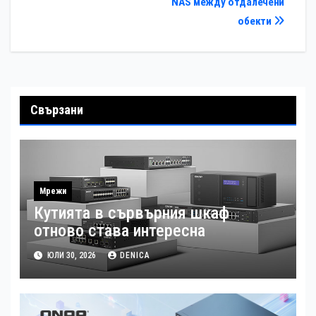
NAS между отдалечени
обекти
Свързани
Мрежи
Кутията в сървърния шкаф
отново става интересна
ЮЛИ 30, 2026
DENICA