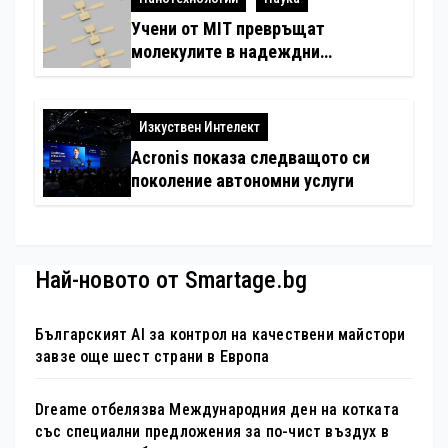
Учени от MIT превръщат
молекулите в надеждни
електронни устройства
Изкуствен Интелект
Acronis показа следващото си
поколение автономни услуги
Най-новото от Smartage.bg
Българският AI за контрол на качествени майстори
завзе още шест страни в Европа
Dreame отбелязва Международния ден на котката
със специални предложения за по-чист въздух в