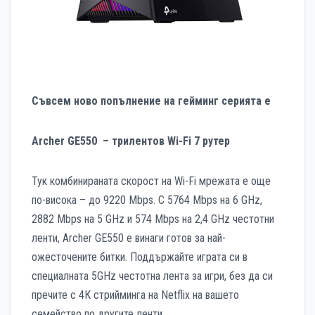
Съвсем ново попълнение на гейминг серията е
Archer GE550 – трилентов Wi-Fi 7 рутер
Тук комбинираната скорост на Wi-Fi мрежата е още
по-висока – до 9220 Mbps. С 5764 Mbps на 6 GHz,
2882 Mbps на 5 GHz и 574 Mbps на 2,4 GHz честотни
ленти, Archer GE550 е винаги готов за най-
ожесточените битки. Поддържайте играта си в
специалната 5GHz честотна лента за игри, без да си
пречите с 4К стрийминга на Netflix на вашето
семейство по другите ленти.