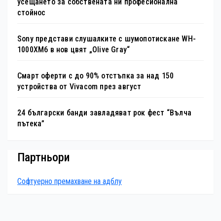
усещането за собствената ни професионална
стойнос
Sony представи слушалките с шумопотискане WH-
1000XM6 в нов цвят „Olive Gray“
Смарт оферти с до 90% отстъпка за над 150
устройства от Vivacom през август
24 български банди завладяват рок фест “Вълча
пътека”
Партньори
Софтуерно премахване на адблу