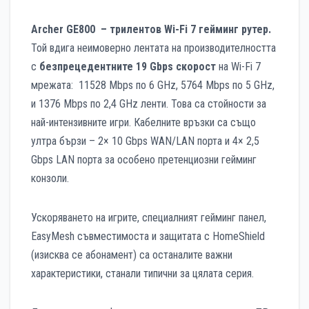
Archer GE800 – трилентов Wi-Fi 7 гейминг рутер.
Той вдига неимоверно лентата на производителността
с
безпрецедентните 19 Gbps скорост
на Wi-Fi 7
мрежата: 11528 Mbps по 6 GHz, 5764 Mbps по 5 GHz,
и 1376 Mbps по 2,4 GHz ленти. Това са стойности за
най-интензивните игри. Кабелните връзки са също
ултра бързи – 2× 10 Gbps WAN/LAN порта и 4× 2,5
Gbps LAN порта за особено претенциозни гейминг
конзоли.
Ускоряването на игрите, специалният гейминг панел,
EasyMesh съвместимоста и защитата с HomeShield
(изисква се абонамент) са останалите важни
характеристики, станали типични за цялата серия.