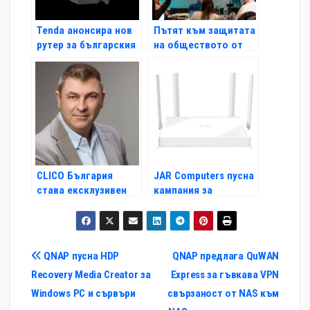
Tenda анонсира нов
Пътят към защитата
рутер за българския
на обществото от
пазар
кибератаки минава
през обучението на
гражданите
CLICO България
JAR Computers пусна
става ексклузивен
кампания за
дистрибутор на
мрежови продукти
мрежовите решения
на TP-Link с wi-fi 7
на Hewlett Packard
при много изгодни
Enterprise
условия
Навигация
QNAP пусна HDP
QNAP предлага QuWAN
Recovery Media Creator за
Express за гъвкава VPN
Windows РС и сървъри
свързаност от NAS към