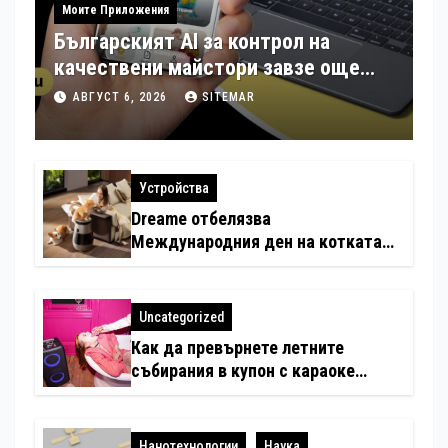
Моите Приложения
Българският AI за контрол на
качествени майстори завзе още
шест страни в Европа
АВГУСТ 6, 2026
SITEMAR
Устройства
Dreame отбелязва
Международния ден на котката
със специални предложения за
по-чист въздух в домовете с
любимци
Uncategorized
Как да превърнете летните
събирания в купон с караоке
система
Нанотехнологии
Наука