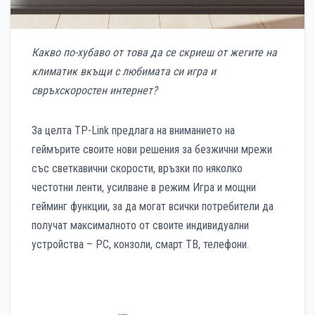
Какво по-хубаво от това да се скриеш от жегите на
климатик вкъщи с любимата си игра и
свръхскоростен интернет?
За целта TP-Link предлага на вниманието на
геймърите своите нови решения за безжични мрежи
със светкавични скорости, връзки по няколко
честотни ленти, усилване в режим Игра и мощни
гейминг функции, за да могат всички потребители да
получат максималното от своите индивидуални
устройства – РС, конзоли, смарт ТВ, телефони.