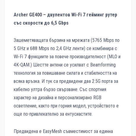
Archer GE400 – двулентов Wi-Fi 7 гейминг рутер
със скорости до 6,5 Gbps
Зашеметяващата бързина на мрежата (5765 Mbps по
5 GHz и 688 Mbps по 2,4 GHz ленти) се комбинира с
Wi-Fi 7 функциите за повече производителност (MLO и
4K-QAM.) Шестте антени се усилват с Beamforming
технология за повишаване силата и стабилността на
всяка връзка. И тук са предвидени два 2.5G порта за
кабелно ултра бързо свързване. Със спортния
характер на дизайна и персонализирано RGB
осветление, както при горния модел, устройството е
още по-привлекателно за ентусиастите.
Предвидена е EasyMesh съвместимост за единна