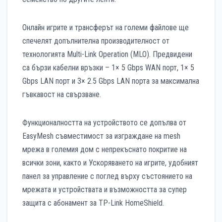
Онлайн игрите и трансферът на големи файлове ще
спечелят допълнителна производителност от
технологията Multi-Link Operation (MLO). Предвидени
са бързи кабелни връзки – 1× 5 Gbps WAN порт, 1× 5
Gbps LAN порт и 3× 2.5 Gbps LAN порта за максимална
гъвкавост на свързване.
Функционалността на устройството се допълва от
EasyMesh съвместимост за изграждане на mesh
мрежа в големия дом с непрекъснато покритие на
всички зони, както и Ускоряването на игрите, удобният
панел за управление с поглед върху състоянието на
мрежата и устройствата и възможността за супер
защита с абонамент за TP-Link HomeShield.