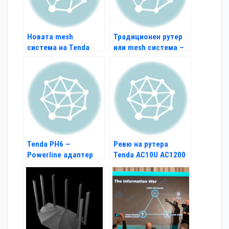
Новата mesh
Традиционен рутер
система на Tenda
или mesh система –
вече и в България
кое да изберем?
Tenda PH6 –
Ревю на рутера
Powerline адаптер
Tenda AC10U AC1200
със скорост 1Gbps