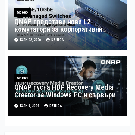
Мрежи
QNAP представи нови L2
комутатори за корпоративни
мрежи, управлявани по интернет
ЮЛИ 22, 2026
DENICA
Мрежи
QNAP пусна HDP Recovery Media
Creator за Windows РС и сървъри
ЮЛИ 9, 2026
DENICA