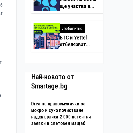
нарушения с
6.
ще участва в
дронове
създаването на
ат
международните
стандарти за
Любопитно
навлизане на
БТС и Yettel
изкуствен
отбелязват
интелект в
юбилея на
хотелиерството
движението
т
„Опознай
България – 100
Най-новото от
национални
Smartage.bg
туристически
обекта“ със
з
специална
Dreame прахосмукачки за
изложба в София
мокро и сухо почистване
надхвърлиха 2 000 патентни
заявки в световен мащаб