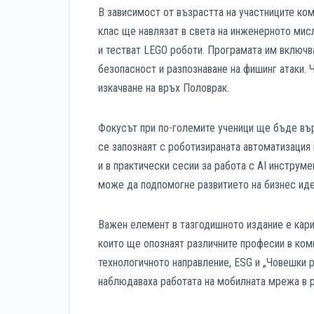
В зависимост от възрастта на участниците комп
клас ще навлязат в света на инженерното мис
и тестват LEGO роботи. Програмата им включв
безопасност и разпознаване на фишинг атаки. 
изкачване на връх Половрак.
Фокусът при по-големите ученици ще бъде върх
се запознаят с роботизираната автоматизация 
и в практически сесии за работа с AI инструм
може да подпомогне развитието на бизнес ид
Важен елемент в тазгодишното издание е кари
които ще опознаят различните професии в ком
технологичното направление, ESG и „Човешки р
наблюдаваха работата на мобилната мрежа в 