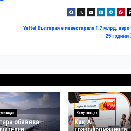
т
Yettel България е инвестирала 1.7 млрд. евро 
25 години
уникации
Комуникации
тера обявява
Как AI
ачителни
трансформацията