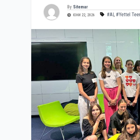
By
Sitemar
#AI
,
#Yettel Te
ЮНИ 22, 2026