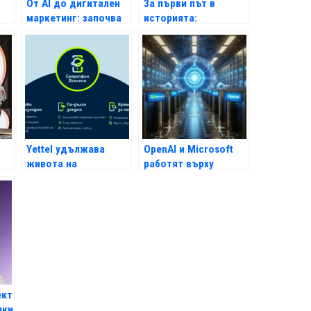
От AI до дигитален
За първи път в
маркетинг: започва
историята:
кандидатстването
българска
н
за стажантската
институция с приета
програма Hub by
разработка на топ
Yettel
конференция за
роботика
Yettel удължава
OpenAI и Microsoft
живота на
работят върху
мобилните
суперкомпютър с AI
устройства с новия
за 100 млрд. долара
си пакет от услуги
„Смартфон Вселена“
ект
лки