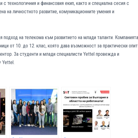
 с технологичния и финансовия екип, както и специална сесия с
ена на личностното развитие, комуникационните умения и
ия подход на телекома към развитието на млади таланти. Компаният
ници от 10. до 12. клас, която дава възможност за практически опит
ентор. За студенти и млади специалисти Yettel провежда и
Yettel.