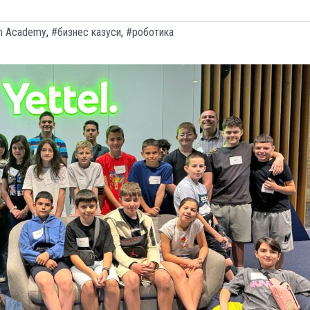
en Academy
,
#бизнес казуси
,
#роботика