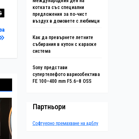
Международния ден на
котката със специални
предложения за по-чист
въздух в домовете с любимци
за
Как да превърнете летните
събирания в купон с караоке
система
Sony представи
супертелефото вариообектива
FE 100–400 mm F5.6–8 OSS
Партньори
Софтуерно премахване на адблу