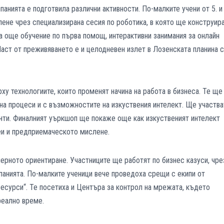
анията е подготвила различни активности. По-малките учени от 5. и 
лене чрез специализирана сесия по роботика, в която ще конструир
а още обучение по първа помощ, интерактивни занимания за онлайн
Част от преживяването е и целодневен излет в Лозенската планина с
у технологиите, които променят начина на работа в бизнеса. Те ще
на процеси и с възможностите на изкуствения интелект. Ще участва
енти. Финалният уъркшоп ще покаже още как изкуственият интелект
еи и предприемаческото мислене.
ерното ориентиране. Участниците ще работят по бизнес казуси, чре
панията. По-малките ученици вече проведоха срещи с екипи от
есурси“. Те посетиха и Центъра за контрол на мрежата, където
реално време.