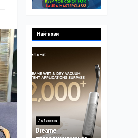
Най-нови
Любопитно
Dreame