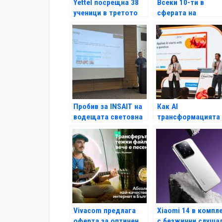
Yettel посрещна 38
Всеки 10-ти в
ученици в третото
сферата на
издание на
комуникациите се
програмата „Втора
чувства застраше
смяна“
от AI
Пробив за INSAIT на
Как AI
водещата световна
трансформацията
конференция по AI за
променя телекома
роботика
отвътре
Vivacom предлага
Xiaomi 14 в компл
оферта за оптичен
с безжични слуша