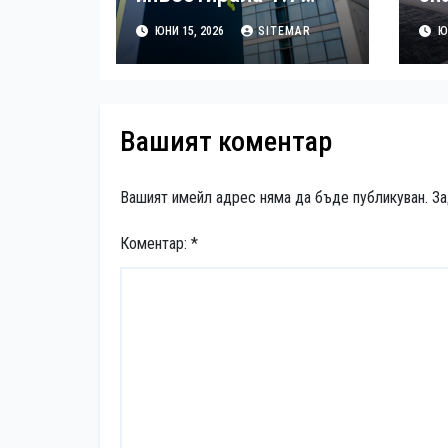
млрд. евро за 25
на
ЮНИ 15, 2026
SITEMAR
ЮН
години
на
St
Вашият коментар
Вашият имейл адрес няма да бъде публикуван.
За
Коментар:
*