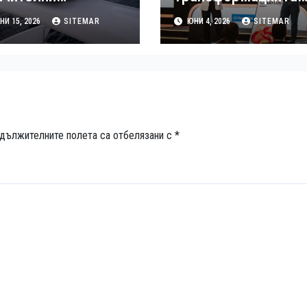
маления на цените
променя телекома
И 15, 2026
SITEMAR
ЮНИ 4, 2026
SITEMAR
 терминалите
отвътре
arlink в 156 страни
дължителните полета са отбелязани с
*