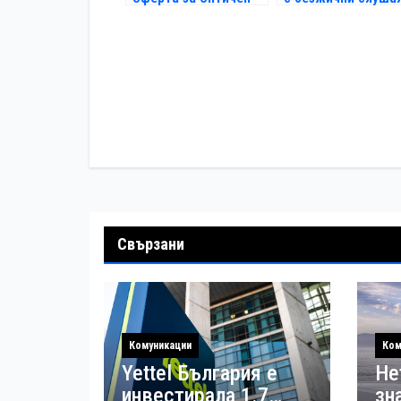
интернет с 50%
Redmi Buds 5 Pro о
отстъпка за цяла
Vivacom
година
Навигация
Свързани
Комуникации
Ком
Yettel България е
Не
инвестирала 1.7
зн