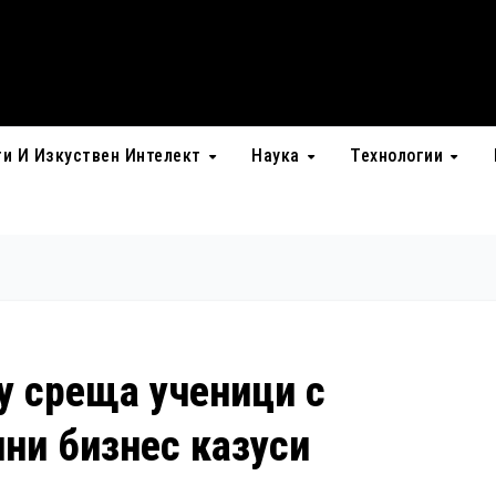
ти И Изкуствен Интелект
Наука
Технологии
my среща ученици с
лни бизнес казуси