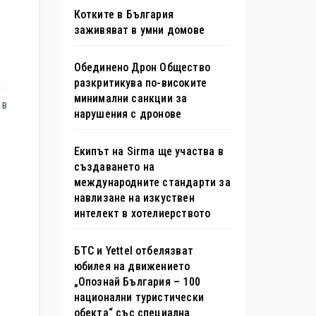
Котките в България
заживяват в умни домове
Обединено Дрон Общество
разкритикува по-високите
а
минимални санкции за
 в
нарушения с дронове
Екипът на Sirma ще участва в
създаването на
международните стандарти за
навлизане на изкуствен
интелект в хотелиерството
БТС и Yettel отбелязват
юбилея на движението
„Опознай България – 100
национални туристически
обекта“ със специална