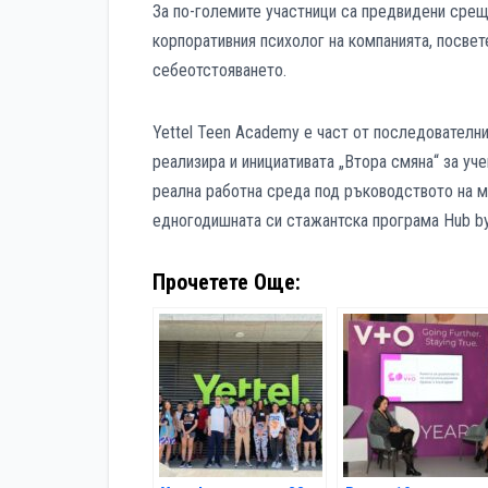
За по-големите участници са предвидени срещи
корпоративния психолог на компанията, посвет
себеотстояването.
Yettel Teen Academy е част от последователн
реализира и инициативата „Втора смяна“ за уче
реална работна среда под ръководството на м
едногодишната си стажантска програма Hub by 
Прочетете Още: