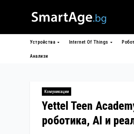
Skip
to
content
Устройства
Internet Of Things
Робо
Анализи
Комуникации
Yettel Teen Acade
роботика, AI и реа