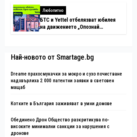
изкуствен интелект в
хотелиерството
Любопитно
БТС и Yettel отбелязват юбилея
на движението „Опознай
България – 100 национални
туристически обекта“ със
специална изложба в София
Най-новото от Smartage.bg
Dreame прахосмукачки за мокро и сухо почистване
надхвърлиха 2 000 патентни заявки в световен
мащаб
Котките в България заживяват в умни домове
Обединено Дрон Общество разкритикува по-
високите минимални санкции за нарушения с
дронове