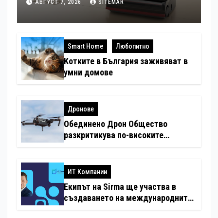
патентни заявки в световен мащаб
АВГУСТ 7, 2026
SITEMAR
Smart Home
Любопитно
Котките в България заживяват в
умни домове
Дронове
Обединено Дрон Общество
разкритикува по-високите
минимални санкции за нарушения
с дронове
ИТ Компании
Екипът на Sirma ще участва в
създаването на международните
стандарти за навлизане на