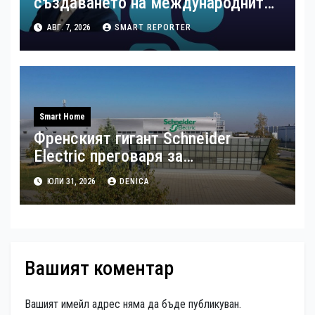
създаването на международните
стандарти за навлизане на
АВГ. 7, 2026
SMART REPORTER
изкуствен интелект в
хотелиерството
Smart Home
Френският гигант Schneider
Electric преговаря за
придобиването на българската
ЮЛИ 31, 2026
DENICA
Shelly Group
Вашият коментар
Вашият имейл адрес няма да бъде публикуван.