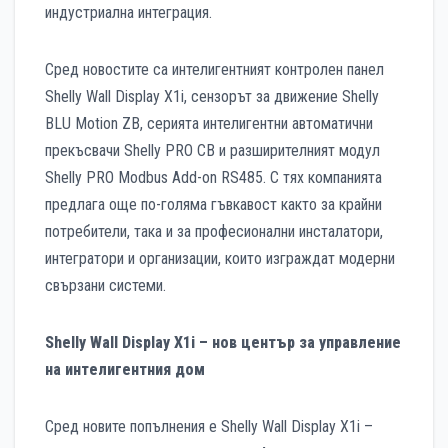
индустриална интеграция.
Сред новостите са интелигентният контролен панел
Shelly Wall Display X1i, сензорът за движение Shelly
BLU Motion ZB, серията интелигентни автоматични
прекъсвачи Shelly PRO CB и разширителният модул
Shelly PRO Modbus Add-on RS485. С тях компанията
предлага още по-голяма гъвкавост както за крайни
потребители, така и за професионални инсталатори,
интегратори и организации, които изграждат модерни
свързани системи.
Shelly Wall Display X1i – нов център за управление
на интелигентния дом
Сред новите попълнения е Shelly Wall Display X1i –