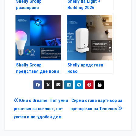
Shelly Group
Shelly на Light +
разширява
Building 2026
портфолиото си с
представя ново
три нови
поколение
дистанционни
интелигентни
управления и мини
решения за дома и
сензорен дисплей
сградната
автоматизация
Shelly Group
Shelly представя
представя две нови
ново
Gen3 решения за
усъвършенствано
интелигентно
устройство за
осветление
интелигентно
засичане на
Навигация
Юни с Dreame: Пет умни
Сирма става партньор за
присъствие
решения за по-чист, по-
препоръки на Temenos
уютен и по-удобен дом