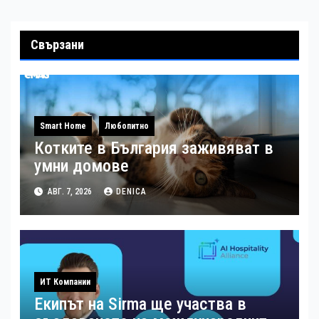
Свързани
Smart Home
Любопитно
Котките в България заживяват в
умни домове
АВГ. 7, 2026
DENICA
ИТ Компании
Екипът на Sirma ще участва в