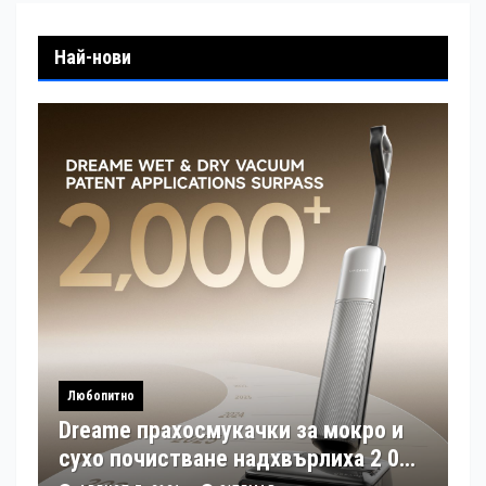
Най-нови
Любопитно
Dreame прахосмукачки за мокро и
сухо почистване надхвърлиха 2 000