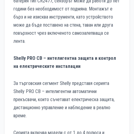
батерия тип CR2477, сензорът може да работи до пет
години без необходимост от подмяна. Монтажът е
бърз и не изисква инструменти, като устройството
може да бъде поставено на стена, таван или друга
повърхност чрез включеното самозалепваща се
лента.
Shelly PRO CB – интелигентна защита и контрол
на електрическите инсталации
За търговския сегмент Shelly представя серията
Shelly PRO CB – интелигентни автоматични
прекъсвачи, които съчетават електрическа защита,
дистанционно управление и наблюдение в реално
време.
Серията включва модели с от 1 до 4 полюса и