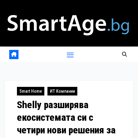
Skip
to
content
Smart Home
ИТ Компании
Shelly разширява
екосистемата си с
четири нови решения за