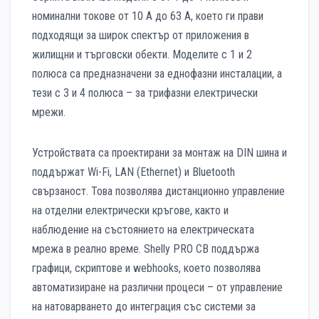
номинални токове от 10 A до 63 A, което ги прави
подходящи за широк спектър от приложения в
жилищни и търговски обекти. Моделите с 1 и 2
полюса са предназначени за еднофазни инсталации, а
тези с 3 и 4 полюса – за трифазни електрически
мрежи.
Устройствата са проектирани за монтаж на DIN шина и
поддържат Wi-Fi, LAN (Ethernet) и Bluetooth
свързаност. Това позволява дистанционно управление
на отделни електрически кръгове, както и
наблюдение на състоянието на електрическата
мрежа в реално време. Shelly PRO CB поддържа
графици, скриптове и webhooks, което позволява
автоматизиране на различни процеси – от управление
на натоварването до интеграция със системи за