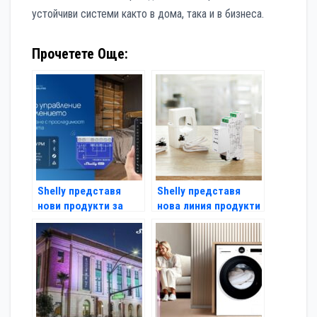
устойчиви системи както в дома, така и в бизнеса.
Прочетете Още:
Shelly представя
Shelly представя
нови продукти за
нова линия продукти
ключови сценарии в
за умен дом: Shelly
съвременната
Wave
автоматизация