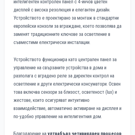
интелигентен контролен панел с 4-инчов цветен
дисплей с висока резолюция и елегантен дизайн.
Устройството е проектирано за монтаж в стандартни
европейски конзоли за вграждане, което позволява да
заменят традиционните ключове за осветление в
съвместими електрически инсталации.
Устройството функционира като централен панел за
управление на свързаните устройства в дома и
разполага с вградено реле за директен контрол на
осветление и други електрически консуматори. Освен
това включва сензори за близост, осветеност (lux) и
жестове, които осигуряват интуитивно
взаимодействие, автоматично активиране на дисплея и
по-удобно управление на интелигентния дом.
Благодарение на
ултрабърз четириядрен процесор