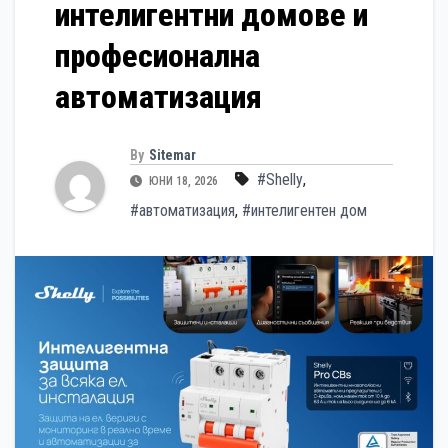
интелигентни домове и
професионална
автоматизация
By
Sitemar
#Shelly
,
ЮНИ 18, 2026
#автоматизация
,
#интелигентен дом