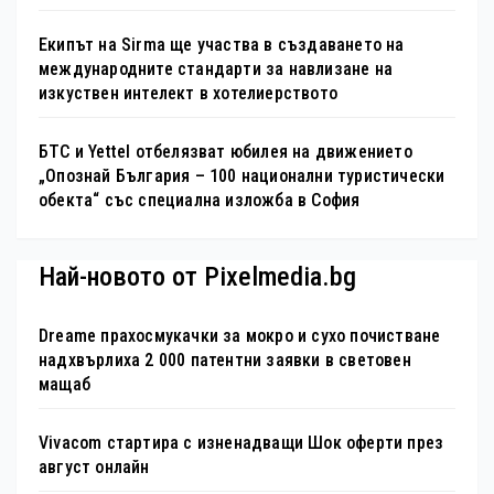
Екипът на Sirma ще участва в създаването на
международните стандарти за навлизане на
изкуствен интелект в хотелиерството
БТС и Yettel отбелязват юбилея на движението
„Опознай България – 100 национални туристически
обекта“ със специална изложба в София
Най-новото от Pixelmedia.bg
Dreame прахосмукачки за мокро и сухо почистване
надхвърлиха 2 000 патентни заявки в световен
мащаб
Vivacom стартира с изненадващи Шок оферти през
август онлайн