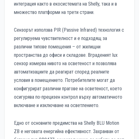
интеграция както в екосистемата на Shelly, така и в
множество платформи на трети страни.
Сензорът използва PIR (Passive Infrared) технология с
регулируема чувствителност и е подходящ за
различни типове помещения – от жилищни
пространства до офиси и складове. Вграденият lux
сензор измерва нивото на осветеност и позволява
автоматизациите да реагират според реалните
условия в помещението. Потребителите могат да
конфигурират различни прагове на осветеност, което
осигурява по-прецизен контрол върху автоматичното
включване и изключване на осветлението.
Едно от основните предимства на Shelly BLU Motion
ZB е неговата енергийна ефективност. Захранван от