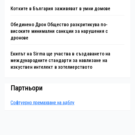
Котките в България заживяват в умни домове
Обединено Дрон Общество разкритикува по-
високите минимални санкции за нарушения с
дронове
Екипът на Sirma ще участва в създаването на
международните стандарти за навлизане на
изкуствен интелект в хотелиерството
Партньори
Софтуерно премахване на адблу