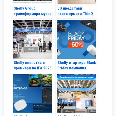
Shelly Group
LG представи
трансформира музея
платформата ThinQ
The Mob Museum в
AI за интелигентен
Лас Вегас чрез
дом в Европа
интелигентна
автоматизация
Shelly впечатли с
Shelly стартира Black
премиери на IFA 2025
Friday кампания
2025: Умни
спестявания за по-
умни домове