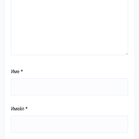
Име
*
Имейл
*