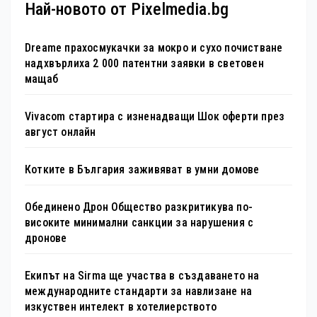
Най-новото от Pixelmedia.bg
Dreame прахосмукачки за мокро и сухо почистване
надхвърлиха 2 000 патентни заявки в световен
мащаб
Vivacom стартира с изненадващи Шок оферти през
август онлайн
Котките в България заживяват в умни домове
Обединено Дрон Общество разкритикува по-
високите минимални санкции за нарушения с
дронове
Екипът на Sirma ще участва в създаването на
международните стандарти за навлизане на
изкуствен интелект в хотелиерството