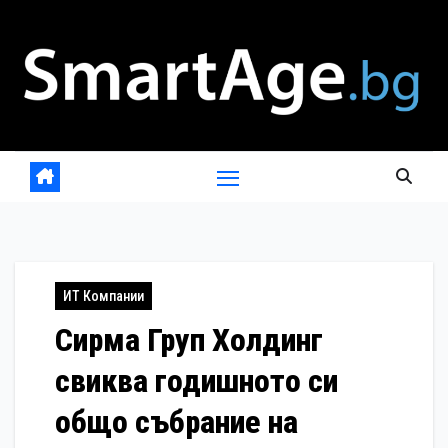
Skip
to
content
ИТ Компании
Сирма Груп Холдинг
свиква годишното си
общо събрание на