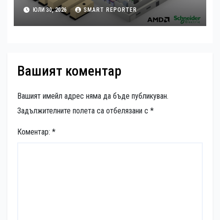
дизайн на платформата Helios за
ЮЛИ 30, 2026
SMART REPORTER
ускорено изграждане на фабрики
за ИИ
Вашият коментар
Вашият имейл адрес няма да бъде публикуван.
Задължителните полета са отбелязани с
*
Коментар:
*