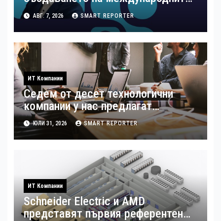
стандарти за навлизане на
АВГ. 7, 2026
SMART REPORTER
изкуствен интелект в
хотелиерството
ИТ Компании
Седем от десет технологични
компании у нас предлагат
хибридна работа
ЮЛИ 31, 2026
SMART REPORTER
ИТ Компании
Schneider Electric и AMD
представят първия референтен