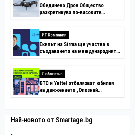
Обединено Дрон Общество
разкритикува по-високите
минимални санкции за нарушения
с дронове
ИТ Компании
Екипът на Sirma ще участва в
създаването на международните
стандарти за навлизане на
изкуствен интелект в
хотелиерството
Любопитно
БТС и Yettel отбелязват юбилея
на движението „Опознай
България – 100 национални
туристически обекта“ със
специална изложба в София
Най-новото от Smartage.bg