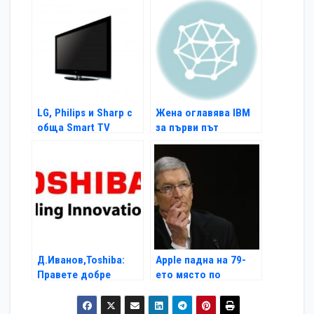
първото полугодие
отговор на
на 2025 г.
корпоративния
изкуствен интелект
LG, Philips и Sharp с
Жена оглавява IBM
обща Smart TV
за първи път
платформа
Д.Иванов,Toshiba:
Apple падна на 79-
Правете добре
ето място по
сметка, когато
иновации
купувате