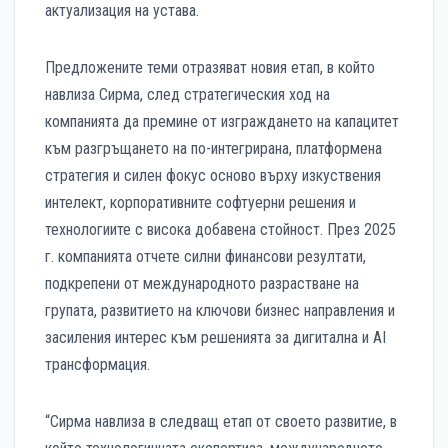
актуализация на устава.
Предложените теми отразяват новия етап, в който
навлиза Сирма, след стратегическия ход на
компанията да премине от изграждането на капацитет
към разгръщането на по-интегрирана, платформена
стратегия и силен фокус осново върху изкуствения
интелект, корпоративните софтуерни решения и
технологиите с висока добавена стойност. През 2025
г. компанията отчете силни финансови резултати,
подкрепени от международното разрастване на
групата, развитието на ключови бизнес направления и
засиления интерес към решенията за дигитална и AI
трансформация.
“Сирма навлиза в следващ етап от своето развитие, в