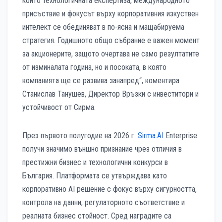
който технологичната експертиза, международното
присъствие и фокусът върху корпоративния изкуствен
интелект се обединяват в по-ясна и мащабируема
стратегия. Годишното общо събрание е важен момент
за акционерите, защото очертава не само резултатите
от изминалата година, но и посоката, в която
компанията ще се развива занапред“, коментира
Станислав Танушев, Директор Връзки с инвеститори и
устойчивост от Сирма.
През първото полугодие на 2026 г.
Sirma.AI
Enterprise
получи значимо външно признание чрез отличия в
престижни бизнес и технологични конкурси в
България. Платформата се утвърждава като
корпоративно AI решение с фокус върху сигурността,
контрола на данни, регулаторното съответствие и
реалната бизнес стойност. Сред наградите са