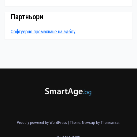
Партньори
Софтуерно премахване на адблу
Proudly powered by WordPress
|
Theme: Newsup by
Themeansar
.