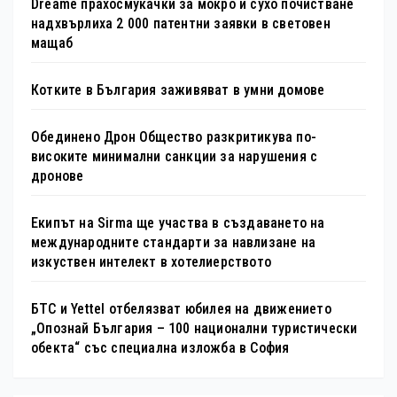
Dreame прахосмукачки за мокро и сухо почистване
надхвърлиха 2 000 патентни заявки в световен
мащаб
Котките в България заживяват в умни домове
Обединено Дрон Общество разкритикува по-
високите минимални санкции за нарушения с
дронове
Екипът на Sirma ще участва в създаването на
международните стандарти за навлизане на
изкуствен интелект в хотелиерството
БТС и Yettel отбелязват юбилея на движението
„Опознай България – 100 национални туристически
обекта“ със специална изложба в София