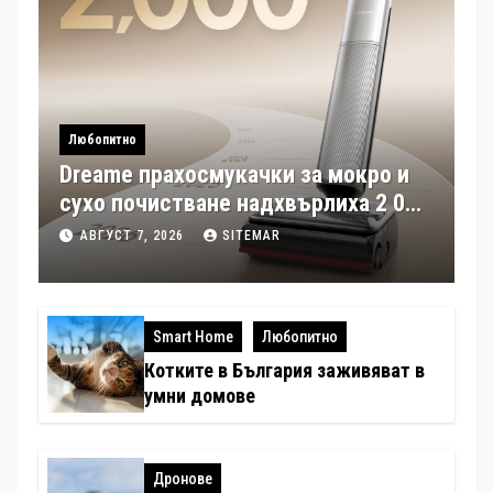
Любопитно
Dreame прахосмукачки за мокро и
сухо почистване надхвърлиха 2 000
патентни заявки в световен мащаб
АВГУСТ 7, 2026
SITEMAR
Smart Home
Любопитно
Котките в България заживяват в
умни домове
Дронове