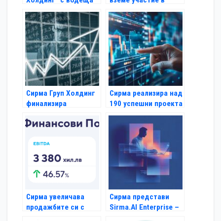
Холдинг” с водеща
вземе участие в
позиция по приходи
дискусия за
сред българските
иновациите и
софтуерни компании
развойната дейност
в България
Сирма Груп Холдинг
Сирма реализира над
финализира
190 успешни проекта
преструктурирането
в различни
си с цел бъдещото
индустрии през 2024
си глобално
година
разширяване
Сирма увеличава
Сирма представи
продажбите си с
Sirma.AI Enterprise –
близо 27% през
европейският