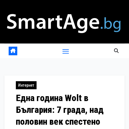
Skip
to
content
Интернет
Една година Wolt в
България: 7 града, над
половин век спестено