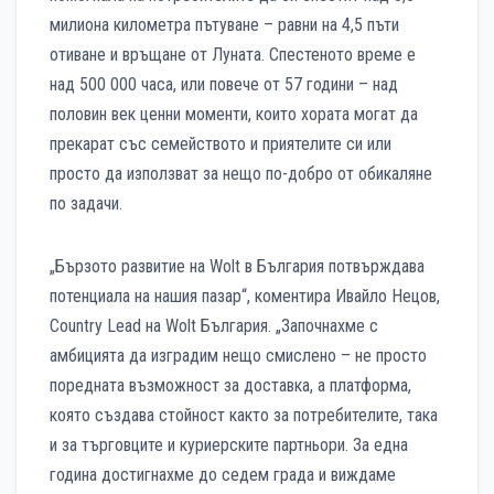
милиона километра пътуване – равни на 4,5 пъти
отиване и връщане от Луната. Спестеното време е
над 500 000 часа, или повече от 57 години – над
половин век ценни моменти, които хората могат да
прекарат със семейството и приятелите си или
просто да използват за нещо по-добро от обикаляне
по задачи.
„Бързото развитие на Wolt в България потвърждава
потенциала на нашия пазар“, коментира Ивайло Нецов,
Country Lead на Wolt България. „Започнахме с
амбицията да изградим нещо смислено – не просто
поредната възможност за доставка, а платформа,
която създава стойност както за потребителите, така
и за търговците и куриерските партньори. За една
година достигнахме до седем града и виждаме