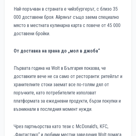
Най-поръчван в страната е чийзбургерът, с близо 35
000 доставени броя. Айрянът също заема специално
място в местната кулинарна карта с повече от 45 000
доставени бройки.
От доставка на храна до „мол в джоба“
Първата година на Wolt в България показва, че
доставките вече не са само от ресторанти: ритейлът и
хранителните стоки заемат все по-голям дял от
поръчките, като потребителите използват
платформата за ежедневни продукти, бързи покупки и
възникнали в последния момент нужди.
Чрез партньорства като тези с McDonald’s, KFC,
„Фантастико“ и любими местни заведения Wolt помага