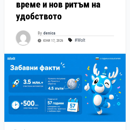
време и нов ритъм на
удобството
By
denica
#Wolt
ЮНИ 17, 2026