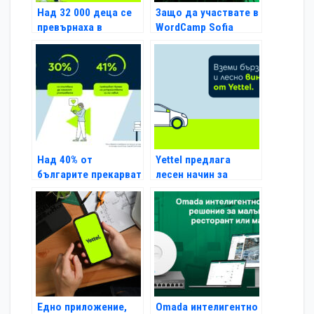
Над 32 000 деца се
Защо да участвате в
превърнаха в
WordCamp Sofia
дигитални скаути с
2024?
уроците за
безопасно
сърфиране в
интернет на Yettel и
SafeNet
Над 40% от
Yettel предлага
българите прекарват
лесен начин за
повече от 4 часа
закупуване и
дневно на мобилни
подновяване на
устройства
електронни винетки
Едно приложение,
Omada интелигентно