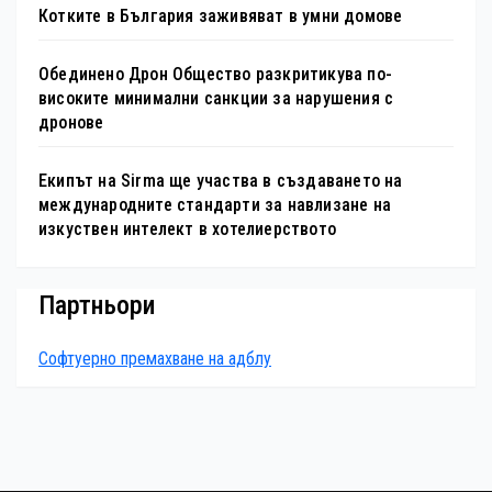
Котките в България заживяват в умни домове
Обединено Дрон Общество разкритикува по-
високите минимални санкции за нарушения с
дронове
Екипът на Sirma ще участва в създаването на
международните стандарти за навлизане на
изкуствен интелект в хотелиерството
Партньори
Софтуерно премахване на адблу