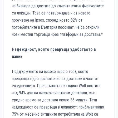
на бизнеса да достига до клиенти извън физическите
си локации. Това се потвърждава и от новото
проучване на Ipsos, според което 82% от
потребителите в България посочват, че са открили
нови местни търговци чрез платформи за доставка.*
Надеждност, която превръща удобството в
навик
Поддържането на високо ниво е това, което
превръща едно приложение за доставки в част от
ежедневието. През първата си година Wolt постига
над 94% дял на висококачествени доставки, със
средно време за доставка около 36 минути. Тази
надеждност се превръща в лоялност: приблизително
75% от месечно активните потребители на Wolt са