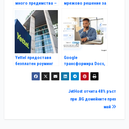
много предимства –
мрежово решение за
какво отличава
малък офис,
мобилната
ресторант или
апликация на Yettel?
магазин
Yettel предоставя
Google
безплатен роуминг
трансформира Docs,
за абонатите си в
Sheets, Slides и Drive
държави от Близкия
с нови Gemini
изток
функционалности
Навигация
JetHost отчита 48% ръст
при .BG домейните през
май