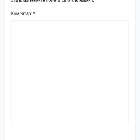
Задължителните полета са отбелязани с
*
Коментар:
*