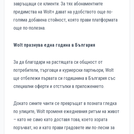
завръщащи се клиенти. За тях абонаментните
предимства на Wolt+ дават на удобството още по-
голяма добавена стойност, която прави платформата
още по-полезна.
Wolt празнува една година в България
За да благодари на растящата си общност от
потребители, търговци и куриерски партньори, Wolt
ще отбележи първата си годишнина в България със
специални оферти и отстъпки в приложението.
Докато сините чанти се превръщат в позната гледка
по улиците, Wolt променя ежедневния ритъм на живот
– като не само като доставя това, което хората
поръчват, но и като прави градовете им по-лесни за