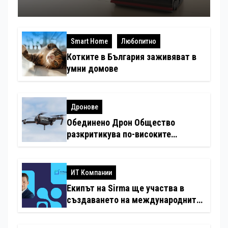
Smart Home
Любопитно
Котките в България заживяват в
умни домове
Дронове
Обединено Дрон Общество
разкритикува по-високите
минимални санкции за нарушения
с дронове
ИТ Компании
Екипът на Sirma ще участва в
създаването на международните
стандарти за навлизане на
изкуствен интелект в