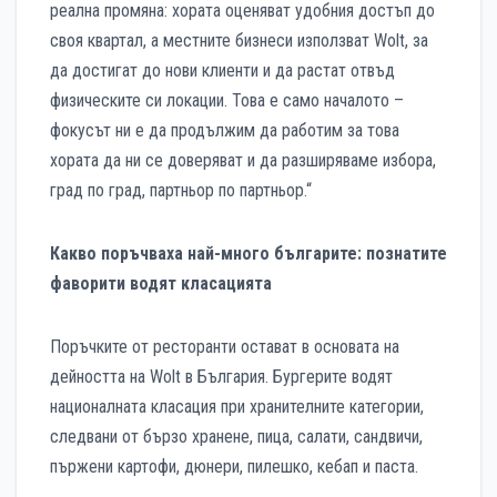
реална промяна: хората оценяват удобния достъп до
своя квартал, а местните бизнеси използват Wolt, за
да достигат до нови клиенти и да растат отвъд
физическите си локации. Това е само началото –
фокусът ни е да продължим да работим за това
хората да ни се доверяват и да разширяваме избора,
град по град, партньор по партньор.“
Какво поръчваха най-много българите: познатите
фаворити водят класацията
Поръчките от ресторанти остават в основата на
дейността на Wolt в България. Бургерите водят
националната класация при хранителните категории,
следвани от бързо хранене, пица, салати, сандвичи,
пържени картофи, дюнери, пилешко, кебап и паста.