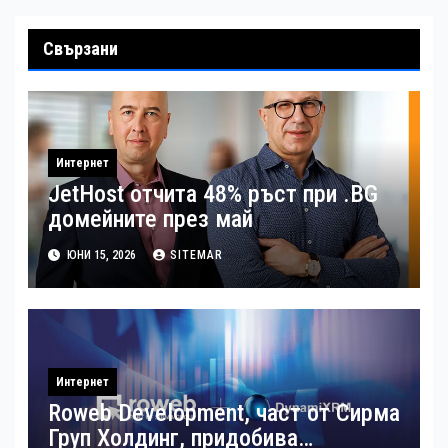
Свързани
Интернет
JetHost отчита 48% ръст при .BG
домейните през май
ЮНИ 15, 2026
SITEMAR
Интернет
Roweb Development, част от Сирма
Груп Холдинг, придобива