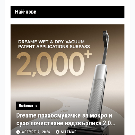
Най-нови
Любопитно
Dreame прахосмукачки за мокро и
сухо почистване надхвърлиха 2 000
патентни заявки в световен мащаб
АВГУСТ 7, 2026
SITEMAR