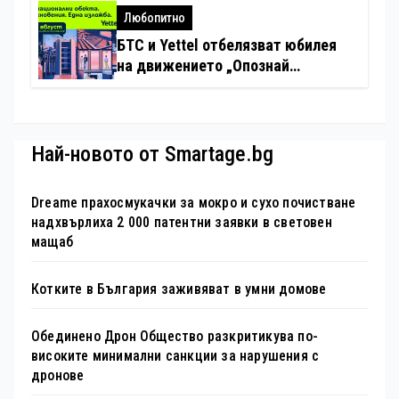
хотелиерството
Любопитно
БТС и Yettel отбелязват юбилея
на движението „Опознай
България – 100 национални
туристически обекта“ със
специална изложба в София
Най-новото от Smartage.bg
Dreame прахосмукачки за мокро и сухо почистване
надхвърлиха 2 000 патентни заявки в световен
мащаб
Котките в България заживяват в умни домове
Обединено Дрон Общество разкритикува по-
високите минимални санкции за нарушения с
дронове