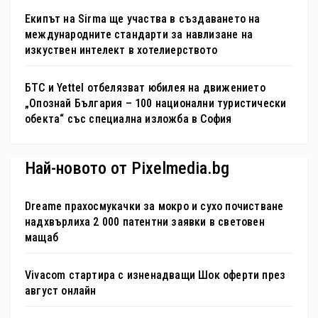
Екипът на Sirma ще участва в създаването на
международните стандарти за навлизане на
изкуствен интелект в хотелиерството
БТС и Yettel отбелязват юбилея на движението
„Опознай България – 100 национални туристически
обекта“ със специална изложба в София
Най-новото от Pixelmedia.bg
Dreame прахосмукачки за мокро и сухо почистване
надхвърлиха 2 000 патентни заявки в световен
мащаб
Vivacom стартира с изненадващи Шок оферти през
август онлайн