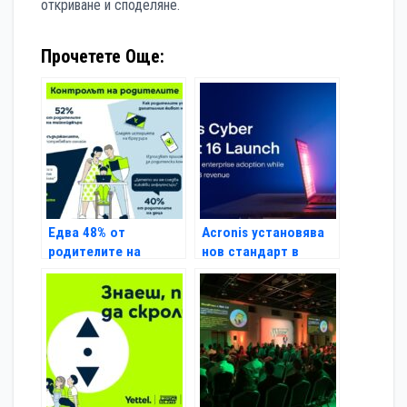
откриване и споделяне.
Прочетете Още:
Едва 48% от
Acronis установява
родителите на
нов стандарт в
тийнейджъри
киберсигурността и
контролират
защита на данните с
дигиталния живот на
пускането на пазара
децата си
на Acronis Cyber
Protect 16