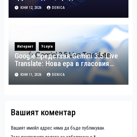
румънската компания DynamiXRM
ЮНИ 12, 2026
DENICA
SRL
Интернет
Услуги
Google представя Gemini 3.5 Live
Translate: Нова ера в гласовия
превод в реално време на над 70
ЮНИ 11, 2026
DENICA
езика
Вашият коментар
Вашият имейл адрес няма да бъде публикуван.