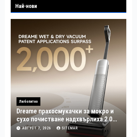
Най-нови
Любопитно
Dreame прахосмукачки за мокро и
сухо почистване надхвърлиха 2 000
патентни заявки в световен мащаб
АВГУСТ 7, 2026
SITEMAR