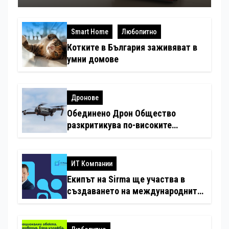
Smart Home
Любопитно
Котките в България заживяват в
умни домове
Дронове
Обединено Дрон Общество
разкритикува по-високите
минимални санкции за нарушения
с дронове
ИТ Компании
Екипът на Sirma ще участва в
създаването на международните
стандарти за навлизане на
изкуствен интелект в
хотелиерството