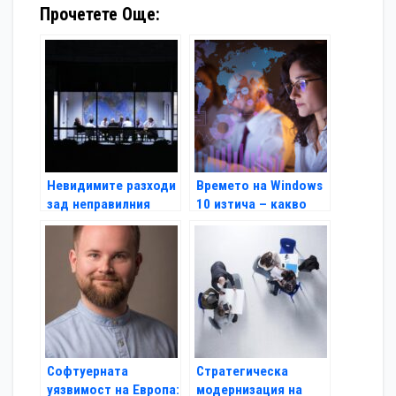
Прочетете Още:
Невидимите разходи
Времето на Windows
зад неправилния
10 изтича – какво
избор на Microsoft
следва за бизнеса?
лиценз
Софтуерната
Стратегическа
уязвимост на Европа:
модернизация на