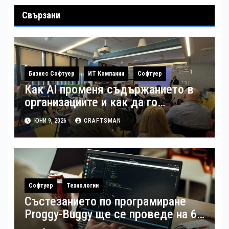
Свързани
Бизнес Софтуер
ИТ Компании
Софтуер
Как AI променя съдържанието в
организациите и как да го
използваме сигурно
ЮНИ 9, 2026
CRAFTSMAN
Софтуер
Технологии
Състезанието по програмиране
Proggy-Buggy ще се проведе на 6
юни 2026