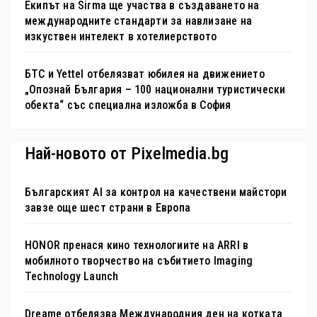
Екипът на Sirma ще участва в създаването на
международните стандарти за навлизане на
изкуствен интелект в хотелиерството
БТС и Yettel отбелязват юбилея на движението
„Опознай България – 100 национални туристически
обекта“ със специална изложба в София
Най-новото от Pixelmedia.bg
Българският AI за контрол на качествени майстори
завзе още шест страни в Европа
HONOR пренася кино технологиите на ARRI в
мобилното творчество на събитието Imaging
Technology Launch
Dreame отбелязва Международния ден на котката