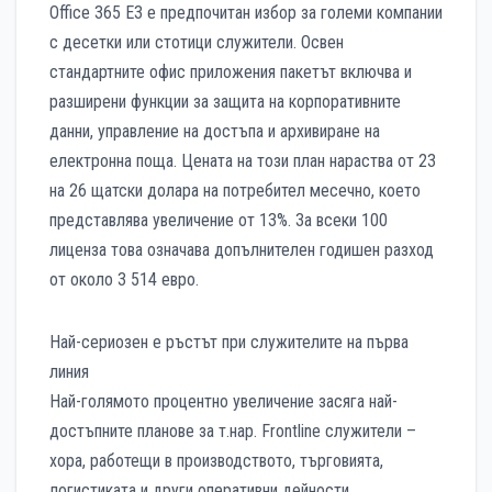
Office 365 E3 е предпочитан избор за големи компании
с десетки или стотици служители. Освен
стандартните офис приложения пакетът включва и
разширени функции за защита на корпоративните
данни, управление на достъпа и архивиране на
електронна поща. Цената на този план нараства от 23
на 26 щатски долара на потребител месечно, което
представлява увеличение от 13%. За всеки 100
лиценза това означава допълнителен годишен разход
от около 3 514 евро.
Най-сериозен е ръстът при служителите на първа
линия
Най-голямото процентно увеличение засяга най-
достъпните планове за т.нар. Frontline служители –
хора, работещи в производството, търговията,
логистиката и други оперативни дейности.