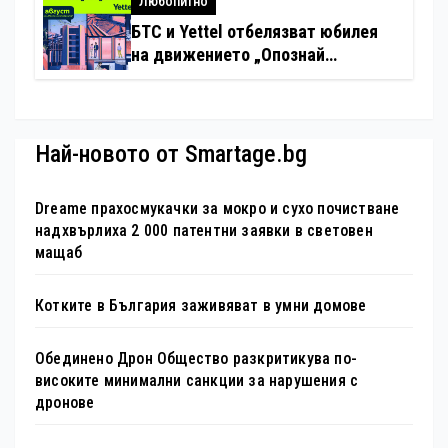
Любопитно
БТС и Yettel отбелязват юбилея
на движението „Опознай
България – 100 национални
туристически обекта“ със
специална изложба в София
Най-новото от Smartage.bg
Dreame прахосмукачки за мокро и сухо почистване
надхвърлиха 2 000 патентни заявки в световен
мащаб
Котките в България заживяват в умни домове
Обединено Дрон Общество разкритикува по-
високите минимални санкции за нарушения с
дронове