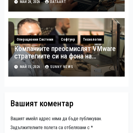
МАЙ 28, 2026
DATAART
Операционни Системи
Софтуер
Технологии
Компаниите преосмислят VMware
стратегиите си на фона на
растящите разходи за
МАЙ 15, 2026
SUNNY NEWS
виртуализация
Вашият коментар
Вашият имейл адрес няма да бъде публикуван.
Задължителните полета са отбелязани с
*