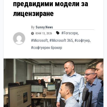
предвидими модели за
лицензиране
By
Sunny News
#Forscope
,
ЮНИ 13, 2026
#Microsoft
,
#Microsoft 365
,
#софтуер
,
#софтуерен брокер