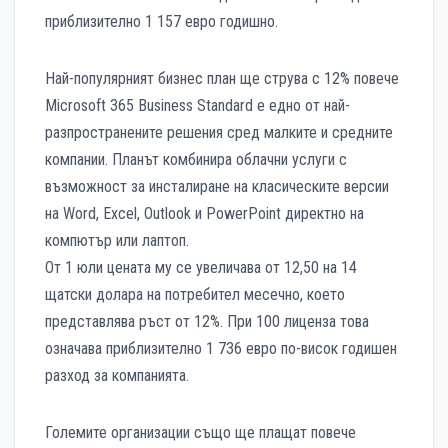
приблизително 1 157 евро годишно.
Най-популярният бизнес план ще струва с 12% повече
Microsoft 365 Business Standard е едно от най-
разпространените решения сред малките и средните
компании. Планът комбинира облачни услуги с
възможност за инсталиране на класическите версии
на Word, Excel, Outlook и PowerPoint директно на
компютър или лаптоп.
От 1 юли цената му се увеличава от 12,50 на 14
щатски долара на потребител месечно, което
представлява ръст от 12%. При 100 лиценза това
означава приблизително 1 736 евро по-висок годишен
разход за компанията.
Големите организации също ще плащат повече