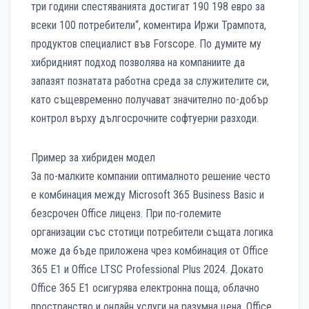
три години спестяванията достигат 190 198 евро за
всеки 100 потребители“, коментира Иржи Трампота,
продуктов специалист във Forscope. По думите му
хибридният подход позволява на компаниите да
запазят познатата работна среда за служителите си,
като същевременно получават значително по-добър
контрол върху дългосрочните софтуерни разходи.
Пример за хибриден модел
За по-малките компании оптималното решение често
е комбинация между Microsoft 365 Business Basic и
безсрочен Office лиценз. При по-големите
организации със стотици потребители същата логика
може да бъде приложена чрез комбинация от Office
365 E1 и Office LTSC Professional Plus 2024. Докато
Office 365 E1 осигурява електронна поща, облачно
пространство и онлайн услуги на разумна цена, Office