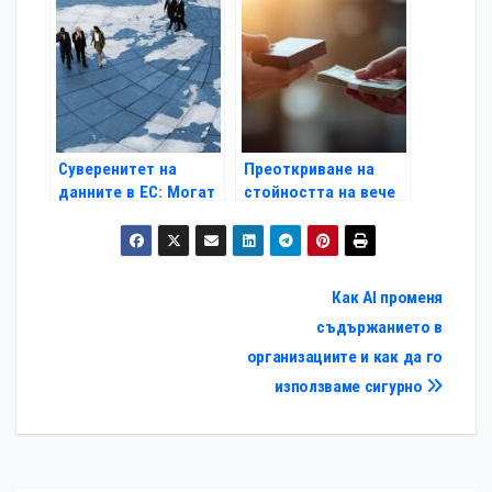
лицензи в облака?
Суверенитет на
Преоткриване на
данните в ЕС: Могат
стойността на вече
ли вторичните
използван софтуер:
софтуерни лицензи
митове и реалност
да помогнат?
Навигация
Как AI променя
съдържанието в
организациите и как да го
използваме сигурно