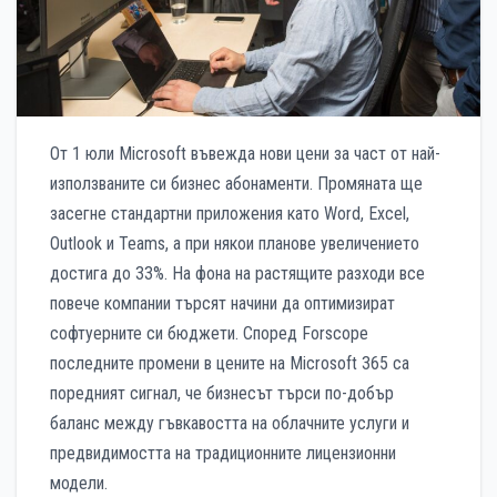
От 1 юли Microsoft въвежда нови цени за част от най-
използваните си бизнес абонаменти. Промяната ще
засегне стандартни приложения като Word, Excel,
Outlook и Teams, а при някои планове увеличението
достига до 33%. На фона на растящите разходи все
повече компании търсят начини да оптимизират
софтуерните си бюджети. Според Forscope
последните промени в цените на Microsoft 365 са
поредният сигнал, че бизнесът търси по-добър
баланс между гъвкавостта на облачните услуги и
предвидимостта на традиционните лицензионни
модели.