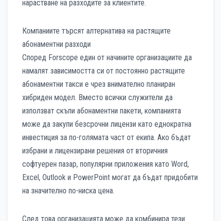
нарастване на разходите за клиентите.
Компаниите търсят алтернатива на растящите
абонаментни разходи
Според Forscope един от начините организациите да
намалят зависимостта си от постоянно растящите
абонаментни такси е чрез внимателно планиран
хибриден модел. Вместо всички служители да
използват скъпи абонаментни пакети, компанията
може да закупи безсрочни лицензи като еднократна
инвестиция за по-голямата част от екипа. Ако бъдат
избрани и лицензирани решения от вторичния
софтуерен пазар, популярни приложения като Word,
Excel, Outlook и PowerPoint могат да бъдат придобити
на значително по-ниска цена.
След това организацията може да комбинира тези