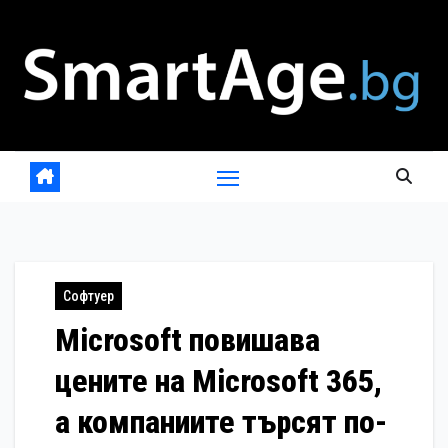
Skip
to
content
Софтуер
Microsoft повишава
цените на Microsoft 365,
а компаниите търсят по-