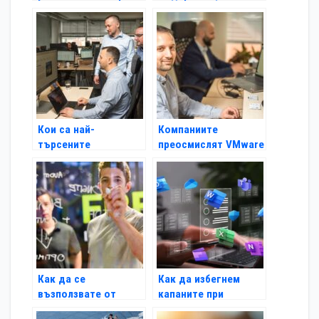
ще плати ли
Microsoft софтуер
бизнесът цената на
търговските войни?
Кои са най-
Компаниите
търсените
преосмислят VMware
софтуерни решения
стратегиите си на
на вторичния пазар
фона на растящите
разходи за
виртуализация
Как да се
Как да избегнем
възползвате от
капаните при
съществуващите си
покупка на софтуер