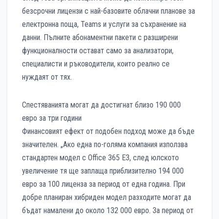
безсрочни лицензи с най-базовите облачни планове за
електронна поща, Teams и услуги за съхранение на
данни. Пълните абонаментни пакети с разширени
функционалности остават само за анализатори,
специалисти и ръководители, които реално се
нуждаят от тях.
Спестяванията могат да достигнат близо 190 000
евро за три години
Финансовият ефект от подобен подход може да бъде
значителен. „Ако една по-голяма компания използва
стандартен модел с Office 365 E3, след юлското
увеличение тя ще заплаща приблизително 194 000
евро за 100 лиценза за период от една година. При
добре планиран хибриден модел разходите могат да
бъдат намалени до около 132 000 евро. За период от