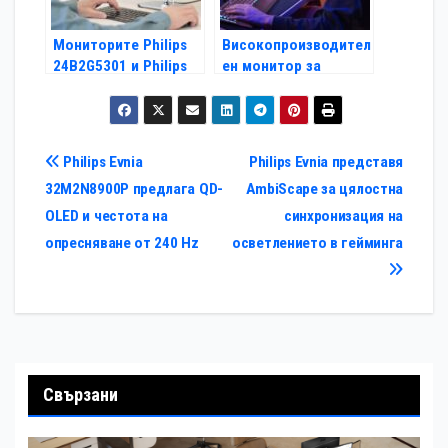
Мониторите Philips
Високопроизводител
24B2G5301 и Philips
ен монитор за
27B2G5601
електронните
спортове за
състезателни
геймъри
Навигация
Philips Evnia
Philips Evnia представя
32M2N8900P предлага QD-
AmbiScape за цялостна
OLED и честота на
синхронизация на
опресняване от 240 Hz
осветлението в гейминга
Свързани