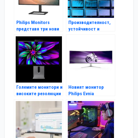
KVM
Philips Monitors
Производителност,
представя три нови
устойчивост и
многофункционални
гъвкавост от Philips
модела в серията E1
Monitors на
за хибридна и
изложението ISE
дистанционна
2025
работа
Големите монитори и
Новият монитор
високите резолюции
Philips Evnia
водят до значително
49M2C8900
повишаване на
предефинира
производителността
визуалното
на бизнес
съвършенство със
потребителите
своя QD OLED панел