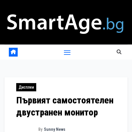
Skip
to
content
Дисплеи
Първият самостоятелен
двустранен монитор
By
Sunny News