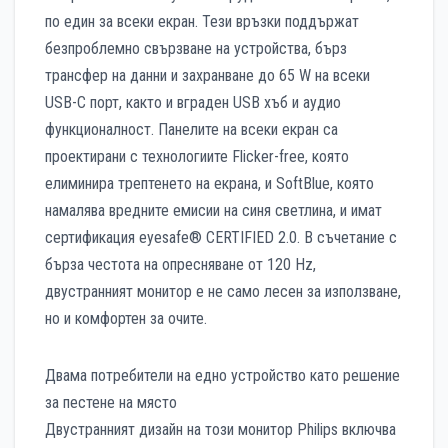
по един за всеки екран. Тези връзки поддържат
безпроблемно свързване на устройства, бърз
трансфер на данни и захранване до 65 W на всеки
USB-C порт, както и вграден USB хъб и аудио
функционалност. Панелите на всеки екран са
проектирани с технологиите Flicker-free, която
елиминира трептенето на екрана, и SoftBlue, която
намалява вредните емисии на синя светлина, и имат
сертификация eyesafe® CERTIFIED 2.0. В съчетание с
бърза честота на опресняване от 120 Hz,
двустранният монитор е не само лесен за използване,
но и комфортен за очите.
Двама потребители на едно устройство като решение
за пестене на място
Двустранният дизайн на този монитор Philips включва