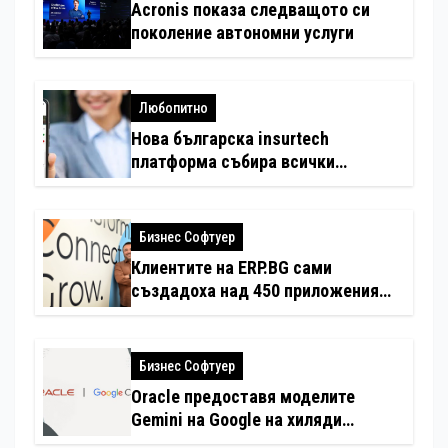
Acronis показа следващото си
поколение автономни услуги
Любопитно
Нова българска insurtech
платформа събира всички
застраховки на едно място
Бизнес Софтуер
Клиентите на ERP.BG сами
създадоха над 450 приложения
за ERP системата с помощта на
вградения в нея изкуствен
интелект
Бизнес Софтуер
Oracle предоставя моделите
Gemini на Google на хиляди
клиенти на бизнес приложения