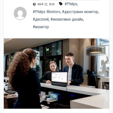
#Philips
,
МАЙ 22, 2026
#Philips Monitors
,
#двустранен монитор
,
#дисплей
,
#иновативен дизайн
,
#монитор