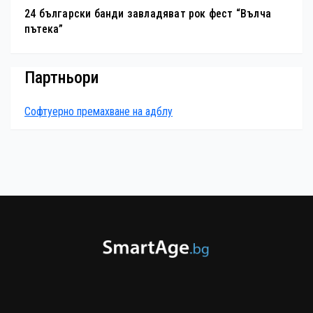
24 български банди завладяват рок фест “Вълча
пътека”
Партньори
Софтуерно премахване на адблу