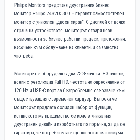
Philips Monitors представя двустранния бизнес
монитор Philips 24B2D5300 – първият самостоятелен
монитор с уникален „двоен екран“. С дисплей от всяка
страна на устройството, мониторът отваря нови
възможности за бизнес работни процеси, приложения,
насочени към обслужване на клиенти, и съвместна
употреба.
Мониторът е оборудван с два 23,8-инчови IPS панели,
всеки с резолюция Full HD, честота на опресняване от
120 Hz и USB-C порт за безпроблемно свързване към
съществуващия съвременен хардуер. Въпреки че
мониторът предлага солиден набор от функции,
истинското му предимство се крие в уникалния
двустранен дизайн и изработката по поръчка, за да се
гарантира, че потребителите ще извлекат максимума