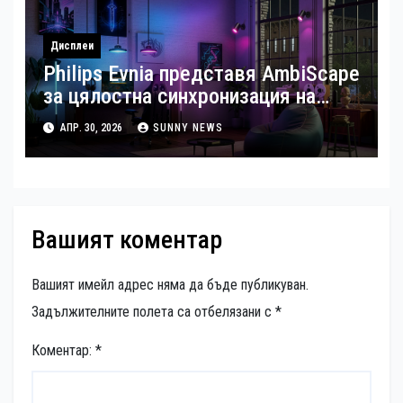
Дисплеи
Philips Evnia представя AmbiScape
за цялостна синхронизация на
осветлението в гейминга
АПР. 30, 2026
SUNNY NEWS
Вашият коментар
Вашият имейл адрес няма да бъде публикуван.
Задължителните полета са отбелязани с
*
Коментар:
*