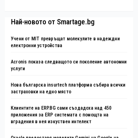
Най-новото от Smartage.bg
Учени от MIT превръщат молекулите в надеждни
електронни устройства
Acronis показа следващото си поколение автономни
услуги
Нова българска insurtech платформа събира всички
застраховки на едно място
Клиентите на ERP.BG сами създадоха над 450
приложения за ERP системата с помощта на
вградения в нея изкуствен интелект
Oracle предоставя моделите Gemini на Google на