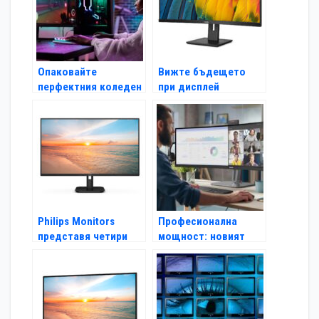
Опаковайте
Вижте бъдещето
перфектния коледен
при дисплей
подарък от Philips
технологиите с
Monitors за гейминг
Philips Monitors на
или за офиса
ISE 2024
Philips Monitors
Професионална
представя четири
мощност: новият
нови монитора от
монитор Philips
продуктовата гама
49B2U6900CH
E1
предлага уеб камера
с автоматично
кадриране и Smart