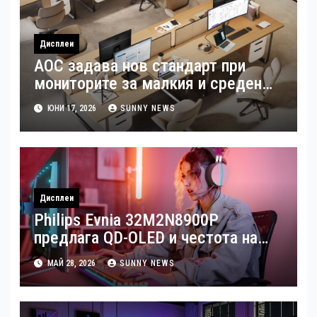
Дисплеи
AOC задава нов стандарт при
мониторите за малкия и среден
бизнес
ЮНИ 17, 2026
SUNNY NEWS
Дисплеи
Philips Evnia 32M2N8900P
предлага QD-OLED и честота на
опресняване от 240 Hz
МАЙ 28, 2026
SUNNY NEWS