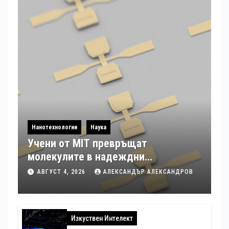
Нанотехнологии
Наука
Учени от MIT превръщат
молекулите в надеждни
електронни устройства
АВГУСТ 4, 2026
АЛЕКСАНДЪР АЛЕКСАНДРОВ
Изкуствен Интелект