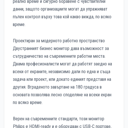
реално време и сигурно боравене с чувствителни
данни, защото организациите могат да упражняват
пълен контрол върху това кой какво вижда, по всяко
време.
Проектиран за модерното работно пространство
Двустранният бизнес монитор дава възможност за
сътрудничество на съвременните работни места.
Двама професионалисти могат да работят заедно на
всеки от екраните, независимо дали по една и съща
задача или проект, или докато единият представя на
другия. Вграденото завъртане на 180 градуса в
основата позволява лесно споделяне на всеки екран
по всяко време.
Верен на съвременните стандарти, този монитор
Philips е HDMI-ready и е оборудван с USB-C портове,