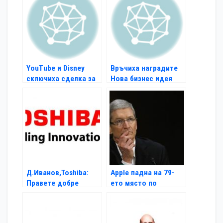
YouTube и Disney
Връчиха наградите
сключиха сделка за
Нова бизнес идея
видео серии
Д.Иванов,Toshiba:
Apple падна на 79-
Правете добре
ето място по
сметка, когато
иновации
купувате