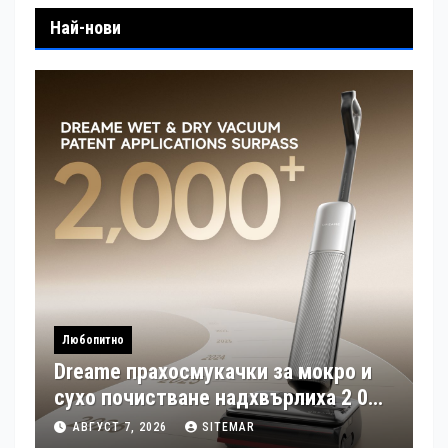
Най-нови
Любопитно
Dreame прахосмукачки за мокро и
сухо почистване надхвърлиха 2 000
патентни заявки в световен мащаб
АВГУСТ 7, 2026
SITEMAR