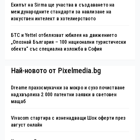
Екипът на Sirma ще участва в създаването на
международните стандарти за навлизане на
изкуствен интелект в хотелиерството
БТС и Yettel отбелязват юбилея на движението
„Опознай България – 100 национални туристически
обекта“ със специална изложба в София
Най-новото от Pixelmedia.bg
Dreame прахосмукачки за мокро и сухо почистване
надхвърлиха 2 000 патентни заявки в световен
мащаб
Vivacom стартира с изненадващи Шок оферти през
август онлайн