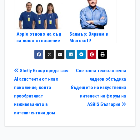
Apple отново на съд
Балмър: Вярвам в
за лошо отношение
Microsoft!
Навигация
Shelly Group представя
Световни технологични
AI асистенти от ново
лидери обсъдиха
поколение, които
бъдещето на изкуствения
преобразяват
интелект на форум на
изживяването в
ASBIS България
интелигентния дом