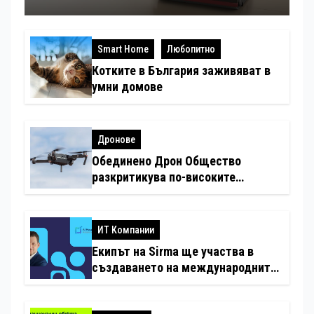
Smart Home
Любопитно
Котките в България заживяват в
умни домове
Дронове
Обединено Дрон Общество
разкритикува по-високите
минимални санкции за нарушения
с дронове
ИТ Компании
Екипът на Sirma ще участва в
създаването на международните
стандарти за навлизане на
изкуствен интелект в