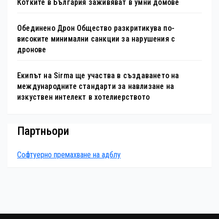
Котките в България заживяват в умни домове
Обединено Дрон Общество разкритикува по-
високите минимални санкции за нарушения с
дронове
Екипът на Sirma ще участва в създаването на
международните стандарти за навлизане на
изкуствен интелект в хотелиерството
Партньори
Софтуерно премахване на адблу