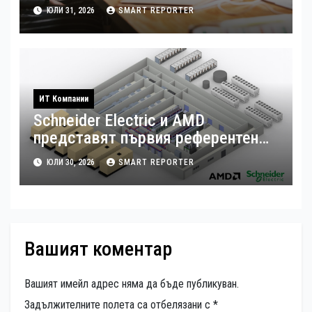
хибридна работа
ЮЛИ 31, 2026
SMART REPORTER
ИТ Компании
Schneider Electric и AMD
представят първия референтен
дизайн на платформата Helios за
ЮЛИ 30, 2026
SMART REPORTER
ускорено изграждане на фабрики
за ИИ
Вашият коментар
Вашият имейл адрес няма да бъде публикуван.
Задължителните полета са отбелязани с
*