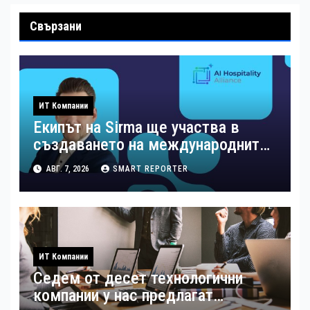
Свързани
ИТ Компании
Екипът на Sirma ще участва в
създаването на международните
стандарти за навлизане на
АВГ. 7, 2026
SMART REPORTER
изкуствен интелект в
хотелиерството
ИТ Компании
Седем от десет технологични
компании у нас предлагат