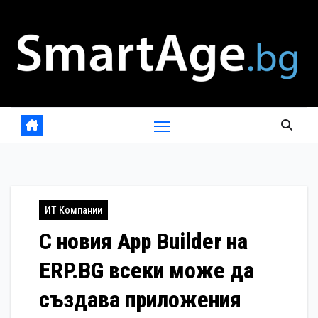
Skip
to
content
ИТ Компании
С новия App Builder на
ERP.BG всеки може да
създава приложения