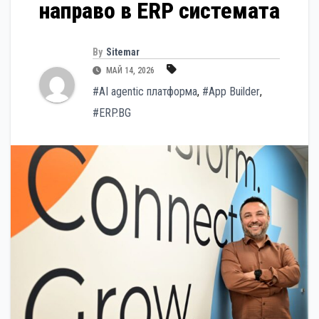
направо в ERP системата
By
Sitemar
МАЙ 14, 2026
#AI agentic платформа
,
#App Builder
,
#ERP.BG