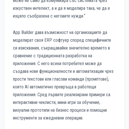
може не само да комуникира със системата чрез
изкуствен интелект, а и да я моделира така, че да е
изцяло съобразена с неговите нужди.“
App Builder дава възможност на организациите да
моделират своя ERP софтуер според специфичните
си изисквания, съкращавайки значително времето в
сравнение с традиционната разработка на
приложения. С него всеки потребител може да
създава нови функционалности и автоматизации чрез
прости текстови или гласови команди (промптове),
които AI автоматично превръща в работещи
приложения. Сред първите реализирани примери са
интерактивни чеклисти, мини игри за обучение,
визуални прототипи на бизнес процеси и помощни
инструменти за ежедневни операции.