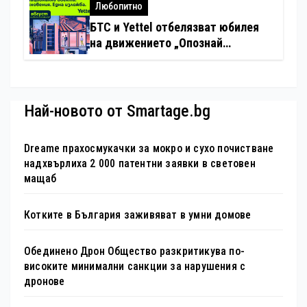
хотелиерството
Любопитно
БТС и Yettel отбелязват юбилея
на движението „Опознай
България – 100 национални
туристически обекта“ със
специална изложба в София
Най-новото от Smartage.bg
Dreame прахосмукачки за мокро и сухо почистване
надхвърлиха 2 000 патентни заявки в световен
мащаб
Котките в България заживяват в умни домове
Обединено Дрон Общество разкритикува по-
високите минимални санкции за нарушения с
дронове