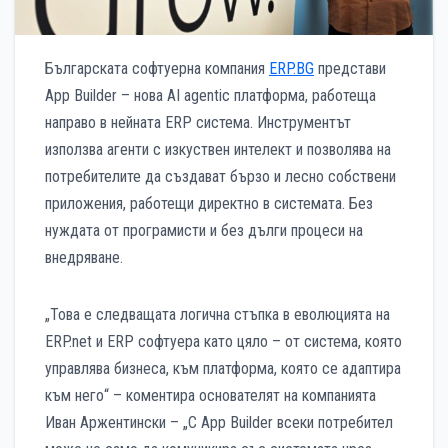
Българската софтуерна компания
ERP.BG
представи
App Builder – нова AI agentic платформа, работеща
направо в нейната ERP системa. Инструментът
използва агенти с изкуствен интелект и позволява на
потребителите да създават бързо и лесно собствени
приложения, работещи директно в системата. Без
нуждата от програмисти и без дълги процеси на
внедряване.
„Това е следващата логична стъпка в еволюцията на
ERP.net и ERP софтуера като цяло – от система, която
управлява бизнеса, към платформа, която се адаптира
към него“ – коментира основателят на компанията
Иван Аржентински – „С App Builder всеки потребител