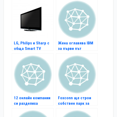
LG, Philips и Sharp с
Жена оглавява IBM
обща Smart TV
за първи път
платформа
12 онлайн компании
Foxconn ще строи
си разделиха
собствен парк за
първите Webit
роботи
награди