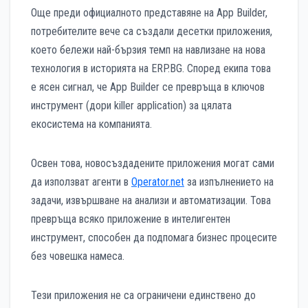
Още преди официалното представяне на App Builder,
потребителите вече са създали десетки приложения,
което бележи най-бързия темп на навлизане на нова
технология в историята на ERP.BG. Според екипа това
е ясен сигнал, че App Builder се превръща в ключов
инструмент (дори killer application) за цялата
екосистема на компанията.
Освен това, новосъздадените приложения могат сами
да използват агенти в
Operator.net
за изпълнението на
задачи, извършване на анализи и автоматизации. Това
превръща всяко приложение в интелигентен
инструмент, способен да подпомага бизнес процесите
без човешка намеса.
Тези приложения не са ограничени единствено до