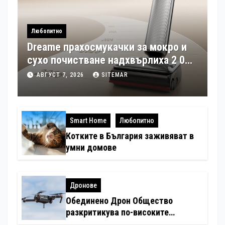
Любопитно
Dreame прахосмукачки за мокро и
сухо почистване надхвърлиха 2 000
патентни заявки в световен мащаб
АВГУСТ 7, 2026
SITEMAR
Smart Home
Любопитно
Котките в България заживяват в
умни домове
Дронове
Обединено Дрон Общество
разкритикува по-високите
минимални санкции за нарушения