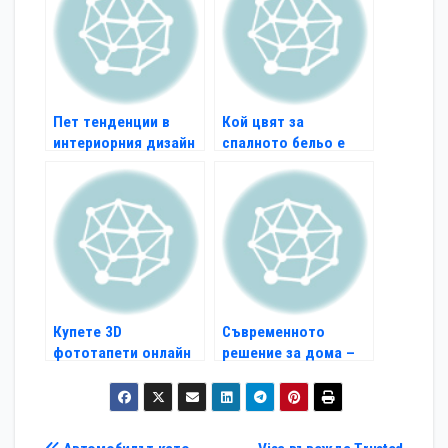
Пет тенденции в
Кой цвят за
интериорния дизайн
спалното бельо е
през пролетта
най-подходящ
Купете 3D
Съвременното
фототапети онлайн
решение за дома –
на Fototapeti24.com