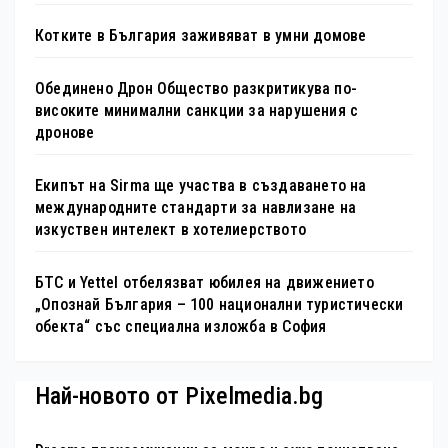
Котките в България заживяват в умни домове
Обединено Дрон Общество разкритикува по-
високите минимални санкции за нарушения с
дронове
Екипът на Sirma ще участва в създаването на
международните стандарти за навлизане на
изкуствен интелект в хотелиерството
БТС и Yettel отбелязват юбилея на движението
„Опознай България – 100 национални туристически
обекта“ със специална изложба в София
Най-новото от Pixelmedia.bg