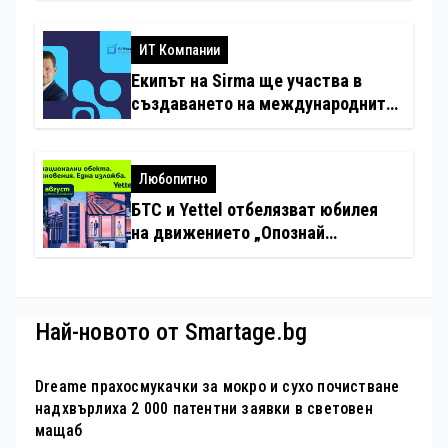
с дронове
ИТ Компании
Екипът на Sirma ще участва в
създаването на международните
стандарти за навлизане на
изкуствен интелект в
хотелиерството
Любопитно
БТС и Yettel отбелязват юбилея
на движението „Опознай
България – 100 национални
туристически обекта“ със
специална изложба в София
Най-новото от Smartage.bg
Dreame прахосмукачки за мокро и сухо почистване
надхвърлиха 2 000 патентни заявки в световен
мащаб