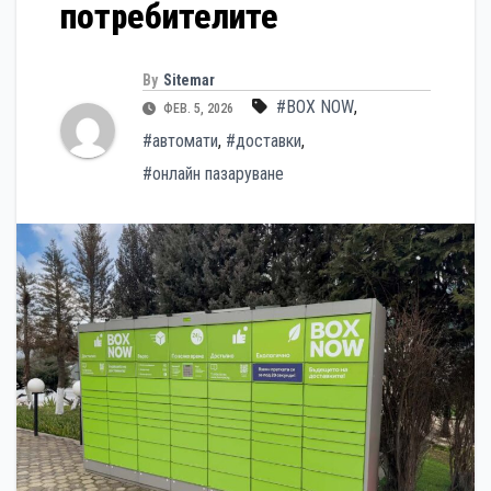
потребителите
By
Sitemar
#BOX NOW
,
ФЕВ. 5, 2026
#автомати
,
#доставки
,
#онлайн пазаруване