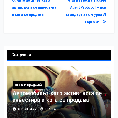
Навигация
Автомобилът като
Visa въвежда Trusted
актив: кога се инвестира
Agent Protocol – нов
и кога се продава
стандарт за сигурна AI
търговия
Свързани
Стоки И Продажби
Автомобилът като актив: кога се
инвестира и кога се продава
АПР. 23, 2026
DENICA