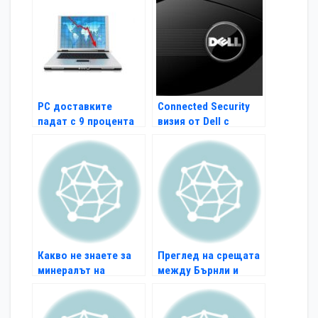
РС доставките
Connected Security
падат с 9 процента
визия от Dell с
до края на годината
иновативни решения
Какво не знаете за
Преглед на срещата
минералът на
между Бърнли и
здравето и
Челси
красотата?