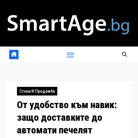
Skip
to
content
Стоки И Продажби
От удобство към навик:
защо доставките до
автомати печелят