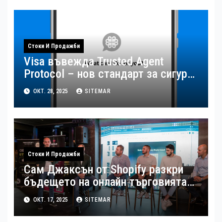
Стоки И Продажби
Visa въвежда Trusted Agent
Protocol – нов стандарт за сигурна
AI търговия
ОКТ. 28, 2025
SITEMAR
Стоки И Продажби
Сам Джаксън от Shopify разкри
бъдещето на онлайн търговията
пред български онлайн
ОКТ. 17, 2025
SITEMAR
предприемачи