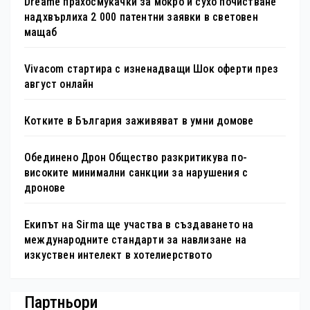
Dreame прахосмукачки за мокро и сухо почистване
надхвърлиха 2 000 патентни заявки в световен
мащаб
Vivacom стартира с изненадващи Шок оферти през
август онлайн
Котките в България заживяват в умни домове
Обединено Дрон Общество разкритикува по-
високите минимални санкции за нарушения с
дронове
Екипът на Sirma ще участва в създаването на
международните стандарти за навлизане на
изкуствен интелект в хотелиерството
Партньори