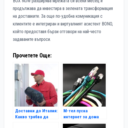
BOX NOW разширява мрежата си всеки месец и
продължава да инвестира в зелената трансформация
на доставките. За още по-удобна комуникация с
клиентите е интегриран и виртуалният асистент BONO,
който предоставя бързи отговори на най-често
задаваните въпроси.
Прочетете Още:
Доставки до Италия:
М-тел пуска
Какво трябва да
интернет за дома
знаете за тях
срещу 14,90 лв.