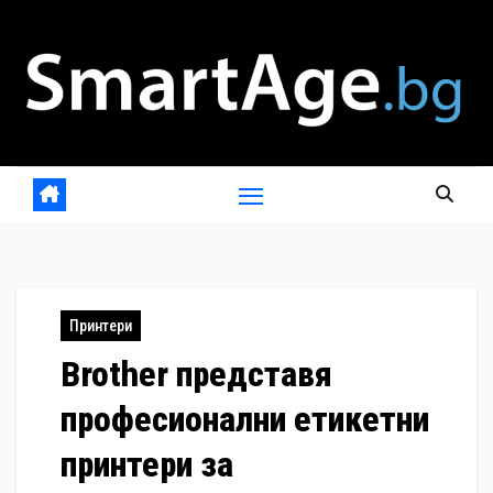
Skip
to
content
Принтери
Brother представя
професионални етикетни
принтери за