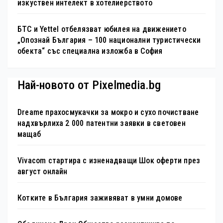
изкуствен интелект в хотелиерството
БТС и Yettel отбелязват юбилея на движението
„Опознай България – 100 национални туристически
обекта“ със специална изложба в София
Най-новото от Pixelmedia.bg
Dreame прахосмукачки за мокро и сухо почистване
надхвърлиха 2 000 патентни заявки в световен
мащаб
Vivacom стартира с изненадващи Шок оферти през
август онлайн
Котките в България заживяват в умни домове