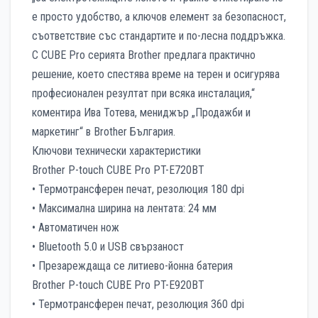
е просто удобство, а ключов елемент за безопасност,
съответствие със стандартите и по-лесна поддръжка.
С CUBE Pro серията Brother предлага практично
решение, което спестява време на терен и осигурява
професионален резултат при всяка инсталация,“
коментира Ива Тотева, мениджър „Продажби и
маркетинг“ в Brother България.
Ключови технически характеристики
Brother P-touch CUBE Pro PT-E720BT
• Термотрансферен печат, резолюция 180 dpi
• Максимална ширина на лентата: 24 мм
• Автоматичен нож
• Bluetooth 5.0 и USB свързаност
• Презареждаща се литиево-йонна батерия
Brother P-touch CUBE Pro PT-E920BT
• Термотрансферен печат, резолюция 360 dpi