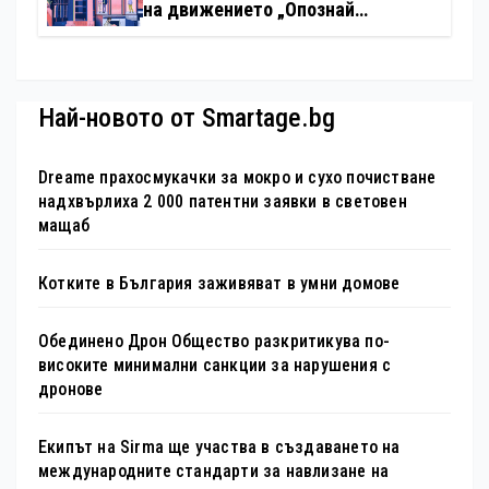
на движението „Опознай
България – 100 национални
туристически обекта“ със
специална изложба в София
Най-новото от Smartage.bg
Dreame прахосмукачки за мокро и сухо почистване
надхвърлиха 2 000 патентни заявки в световен
мащаб
Котките в България заживяват в умни домове
Обединено Дрон Общество разкритикува по-
високите минимални санкции за нарушения с
дронове
Екипът на Sirma ще участва в създаването на
международните стандарти за навлизане на