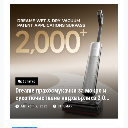
Любопитно
Dreame прахосмукачки за мокро и
сухо почистване надхвърлиха 2 000
патентни заявки в световен мащаб
АВГУСТ 7, 2026
SITEMAR