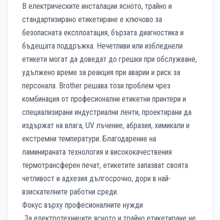
В електрическите инсталации ясното, трайно и
стандартизирано етикетиране е ключово за
безопасната експлоатация, бързата диагностика и
бъдещата поддръжка. Нечетливи или избледнели
етикети могат да доведат до грешки при обслужване,
удължено време за реакция при аварии и риск за
персонала. Brother решава този проблем чрез
комбинация от професионални етикетни принтери и
специализирани индустриални ленти, проектирани да
издържат на влага, UV лъчение, абразия, химикали и
екстремни температури. Благодарение на
ламинираната технология и висококачествения
термотрансферен печат, етикетите запазват своята
четливост и адхезия дългосрочно, дори в най-
взискателните работни среди.
Фокус върху професионалните нужди
„За електротехниците ясното и трайно етикетиране не