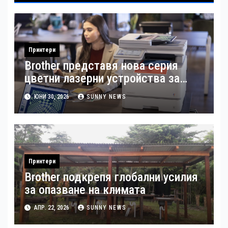
Принтери
Brother представя нова серия
цветни лазерни устройства за
бизнеса
ЮНИ 30, 2026
SUNNY NEWS
Принтери
Brother подкрепя глобални усилия
за опазване на климата
АПР. 22, 2026
SUNNY NEWS