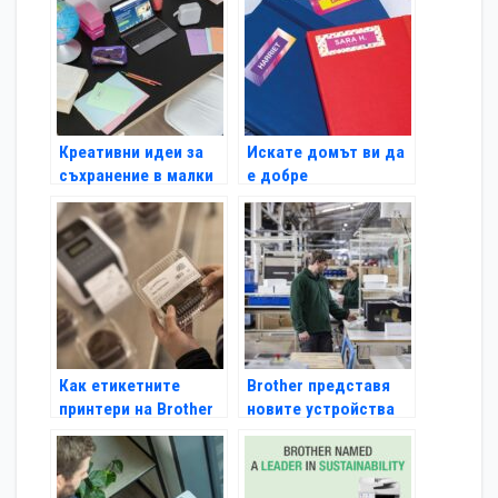
Креативни идеи за
Искате домът ви да
съхранение в малки
е добре
пространства от
организиран?
Brother
Направете го с
Brother
Как етикетните
Brother представя
принтери на Brother
новите устройства
помагат на
от серията
търговците на
индустриални
дребно
етикетни принтери