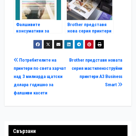
Фалшивите
Brother представя
консумативи за
нова серия принтери
печат – скрита
с подобрени
заплаха за вашия
резервоари за
принтер, здравето ви
мастило за дома и
и природата
малкия офис
Навигация
Потребителите на
Brother представя новата
принтери по света харчат
серия мастиленоструйни
над 3 милиарда щатски
принтери A3 Business
долара годишно за
Smart
фалшиви касети
Свързани