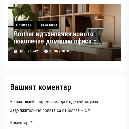
Принтери
Технологии
Brother вдъхновява новото
поколение домашни офиси с
интелигентни печатни решения
ФЕВ. 27, 2026
SUNNY NEWS
Вашият коментар
Вашият имейл адрес няма да бъде публикуван.
Задължителните полета са отбелязани с
*
Коментар:
*