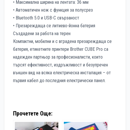
• Максимална ширина на лентата: 36 мм
• Автоматичен нож с функция за полусрез
• Bluetooth 5.0 и USB-C свързаност
• Презареждаща се литиево-йонна батерия
Създадени за работа на терен
Компактни, мобилни и с вградена презареждаща се
батерия, етикетните принтери Brother CUBE Pro са
надежден партньор за професионалисти, които
търсят ефективност, издръжливост и безупречен
външен вид на всяка електрическа инсталация – от
първия кабел до последния електрически панел.
Прочетете Още: