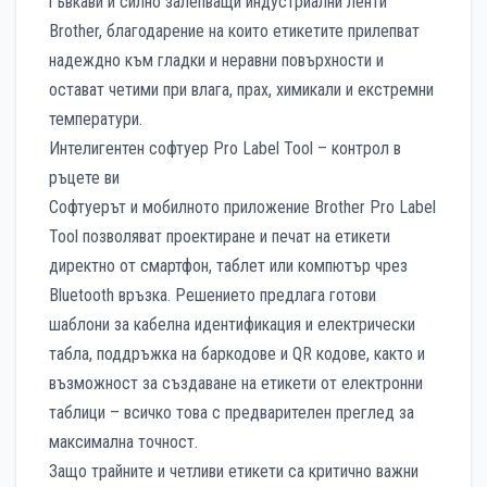
гъвкави и силно залепващи индустриални ленти
Brother, благодарение на които етикетите прилепват
надеждно към гладки и неравни повърхности и
остават четими при влага, прах, химикали и екстремни
температури.
Интелигентен софтуер Pro Label Tool – контрол в
ръцете ви
Софтуерът и мобилното приложение Brother Pro Label
Tool позволяват проектиране и печат на етикети
директно от смартфон, таблет или компютър чрез
Bluetooth връзка. Решението предлага готови
шаблони за кабелна идентификация и електрически
табла, поддръжка на баркодове и QR кодове, както и
възможност за създаване на етикети от електронни
таблици – всичко това с предварителен преглед за
максимална точност.
Защо трайните и четливи етикети са критично важни