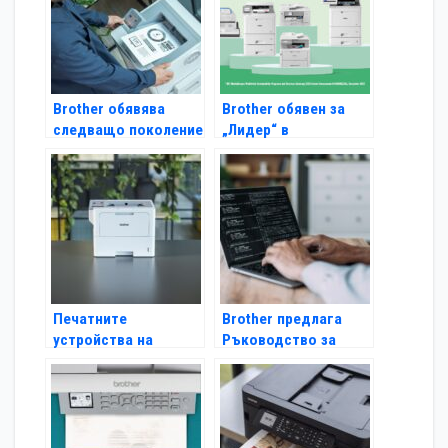
TJ
Brother обявява
Brother обявен за
следващо поколение
„Лидер“ в
монохромни лазерни
световните
принтери
програми и услуги за
устойчиво развитие
Печатните
Brother предлага
устройства на
Ръководство за
Brother с награда iF
мрежова сигурност с
DESIGN 2024 вече се
10 съвета,
предлагат в
подходящи за
България
всички компании