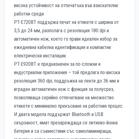
висока устойчивост на отпечатъка във взискателни
работни среди.
PT-E720BT поддържа печат на етикети с ширина от
3,5 до 24 мм, разполага с резолюция 180 dpi и
автоматичен нож, което го прави идеален избор за
ежедневна кабелна идентификация и компактни
електрически инсталации.
PT-E920BT е предназначен за по-сложни и
индустриални приложения – той предлага по-висока
резолюция 360 dpi, поддръжка на ленти до 36 мм и
вграден автоматичен нож с функция за полусрез,
позволяваща серийно отпечатване на множество
етикети с минимално прекъсване на работния процес.
И двата модела поддържат Bluetooth и USB
свързаност, имат презареждаща се литиево-йонна
батерия и са съвместими със самоламиниращи,