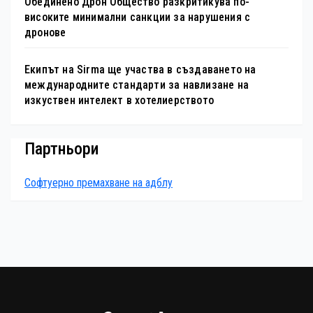
Обединено Дрон Общество разкритикува по-
високите минимални санкции за нарушения с
дронове
Екипът на Sirma ще участва в създаването на
международните стандарти за навлизане на
изкуствен интелект в хотелиерството
Партньори
Софтуерно премахване на адблу