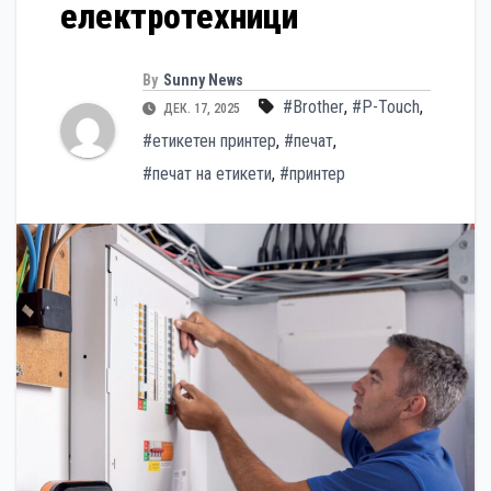
електротехници
By
Sunny News
#Brother
,
#P-Touch
,
ДЕК. 17, 2025
#етикетен принтер
,
#печат
,
#печат на етикети
,
#принтер