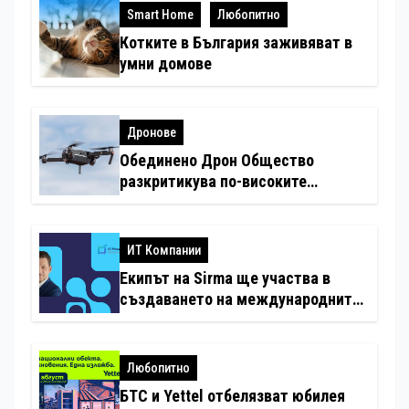
Smart Home
Любопитно
Котките в България заживяват в
умни домове
Дронове
Обединено Дрон Общество
разкритикува по-високите
минимални санкции за нарушения
с дронове
ИТ Компании
Екипът на Sirma ще участва в
създаването на международните
стандарти за навлизане на
изкуствен интелект в
хотелиерството
Любопитно
БТС и Yettel отбелязват юбилея