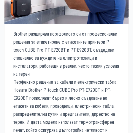
Brother разширява портфолиото си от професионални
решения за етикетиране с етикетните принтери P-
touch CUBE Pro PT-E720BT и PT-E920BT, създадени
специално за нуждите на електротехници и
инсталатори, работещи в реални, често тежки условия
на терен.
Перфектно решение за кабели и електрически табла
Новите Brother P-touch CUBE Pro PT-E720BT и PT-
E920BT позволяват бързо и лесно създаване на
етикети за кабели, проводници, електрически табла,
разпределителни кутии и предпазители, директно на
терен. И двата модела използват термотрансферен
печат, който осигурява дълготрайна четливост и