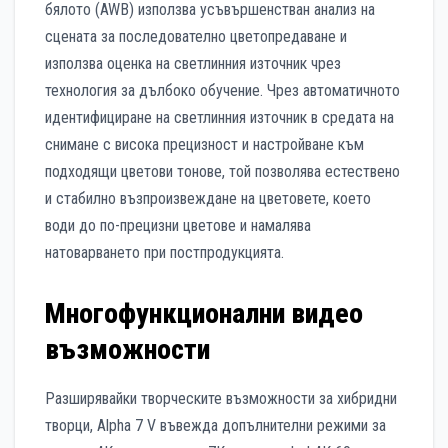
бялото (AWB) използва усъвършенстван анализ на
сцената за последователно цветопредаване и
използва оценка на светлинния източник чрез
технология за дълбоко обучение. Чрез автоматичното
идентифициране на светлинния източник в средата на
снимане с висока прецизност и настройване към
подходящи цветови тонове, той позволява естествено
и стабилно възпроизвеждане на цветовете, което
води до по-прецизни цветове и намалява
натоварването при постпродукцията.
Многофункционални видео
възможности
Разширявайки творческите възможности за хибридни
творци, Alpha 7 V въвежда допълнителни режими за