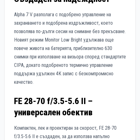
Alpha 7 V разполага с подобрено управление на
захранването и подобрена издръжливост, което
позволява по-дълги сесии на снимане без прекъсване.
Новият режим Monitor Low Bright удължава още
повече живота на батерията, приблизително 630
снимки при използване на визьора според стандартите
CIPA, докато подобреното термично управление
поддържа удължен 4K запис с безкомпромисно
качество.
FE 28-70 f/3.5-5.6 II –
универсален обектив
Компактен, лек и проектиран за скорост, FE 28-70
f/3.5-5.6 II е създаден, за да използва напълно