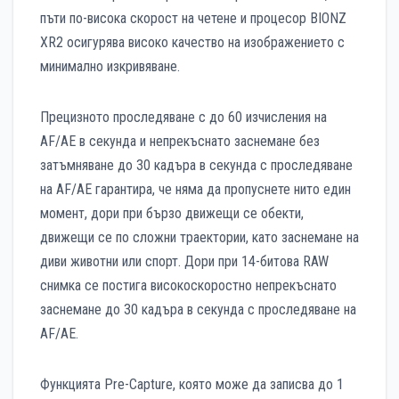
пъти по-висока скорост на четене и процесор BIONZ
XR2 осигурява високо качество на изображението с
минимално изкривяване.
Прецизното проследяване с до 60 изчисления на
AF/AE в секунда и непрекъснато заснемане без
затъмняване до 30 кадъра в секунда с проследяване
на AF/AE гарантира, че няма да пропуснете нито един
момент, дори при бързо движещи се обекти,
движещи се по сложни траектории, като заснемане на
диви животни или спорт. Дори при 14-битова RAW
снимка се постига високоскоростно непрекъснато
заснемане до 30 кадъра в секунда с проследяване на
AF/AE.
Функцията Pre-Capture, която може да записва до 1