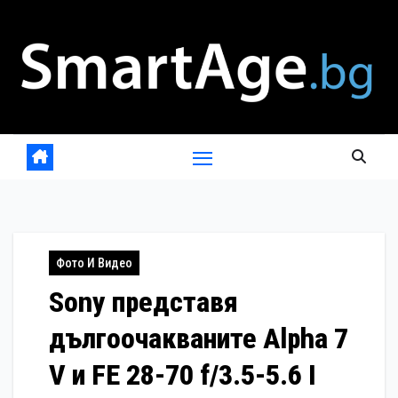
Skip
to
content
Фото И Видео
Sony представя
дългоочакваните Alpha 7
V и FE 28-70 f/3.5-5.6 I