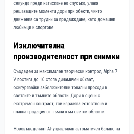
секунда преди натискане на спусъка, улавя
решаващите моменти дори при обекти, чиито
движения са трудни за предвиждане, като домашни
любимци и спортове.
Изключителна
производителност при снимки
Създаден за максимален творчески контрол, Alpha 7
V постига до 16 стопа динамичен обхват,
осигурявайки забележителни тонални преходи в
светлите и тъмните области. Дори в сцени с
екстремен контраст, той изразява естествена и
плавна градация от тъмни към светли области.
Нововъведеният AI-управляван автоматичен баланс на