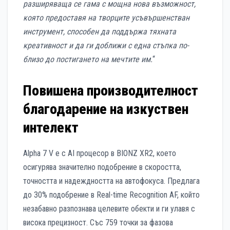
разширяваща се гама с мощна нова възможност,
която предоставя на творците усъвършенстван
инструмент, способен да поддържа тяхната
креативност и да ги доближи с една стъпка по-
близо до постигането на мечтите им.
“
Повишена производителност
благодарение на изкуствен
интелект
Alpha 7 V е с AI процесор в BIONZ XR2, което
осигурява значително подобрение в скоростта,
точността и надеждността на автофокуса. Предлага
до 30% подобрение в Real-time Recognition AF, който
незабавно разпознава целевите обекти и ги улавя с
висока прецизност. Със 759 точки за фазова