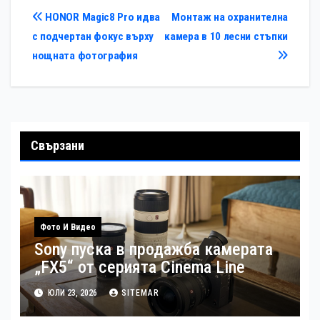
разстояние: LUMIX S
Навигация
HONOR Magic8 Pro идва
Монтаж на охранителна
26mm F8 (S-R26)
с подчертан фокус върху
камера в 10 лесни стъпки
нощната фотография
Свързани
Фото И Видео
Sony пуска в продажба камерата
„FX5“ от серията Cinema Line
ЮЛИ 23, 2026
SITEMAR