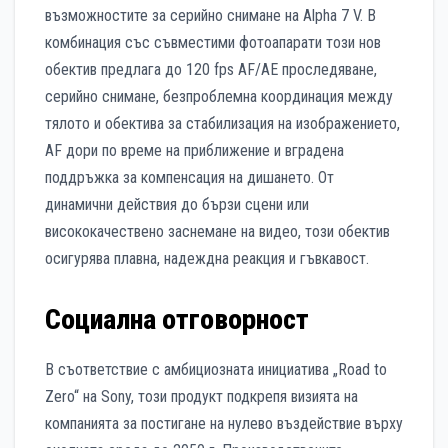
възможностите за серийно снимане на Alpha 7 V. В
комбинация със съвместими фотоапарати този нов
обектив предлага до 120 fps AF/AE проследяване,
серийно снимане, безпроблемна координация между
тялото и обектива за стабилизация на изображението,
AF дори по време на приближение и вградена
поддръжка за компенсация на дишането. От
динамични действия до бързи сцени или
висококачествено заснемане на видео, този обектив
осигурява плавна, надеждна реакция и гъвкавост.
Социална отговорност
В съответствие с амбициозната инициатива „Road to
Zero“ на Sony, този продукт подкрепя визията на
компанията за постигане на нулево въздействие върху