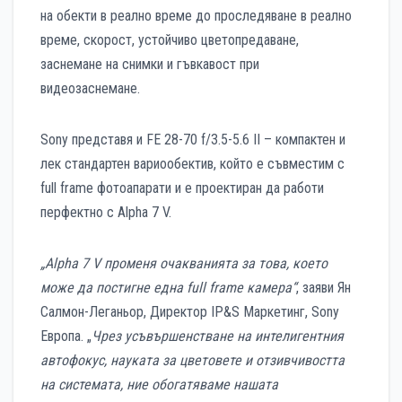
на обекти в реално време до проследяване в реално
време, скорост, устойчиво цветопредаване,
заснемане на снимки и гъвкавост при
видеозаснемане.
Sony представя и FE 28-70 f/3.5-5.6 II – компактен и
лек стандартен вариообектив, който е съвместим с
full frame фотоапарати и е проектиран да работи
перфектно с Alpha 7 V.
„Alpha 7 V променя очакванията за това, което
може да постигне една full frame камера“
, заяви Ян
Салмон-Леганьор, Директор IP&S Маркетинг, Sony
Европа. „
Чрез усъвършенстване на интелигентния
автофокус, науката за цветовете и отзивчивостта
на системата, ние обогатяваме нашата