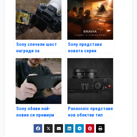
Sony спечели шест
Sony представя
награди за
новата серия
продуктово
продукти за
съвършенство на
домашно аудио
наградите EISA 2025
BRAVIA Theatre
Sony обяви най-
Panasonic представя
новия си премиум
нов обектив тип
смартфон Xperia 1 VI
„палачинка“ от
серията LUMIX S с
фиксирано фокусно