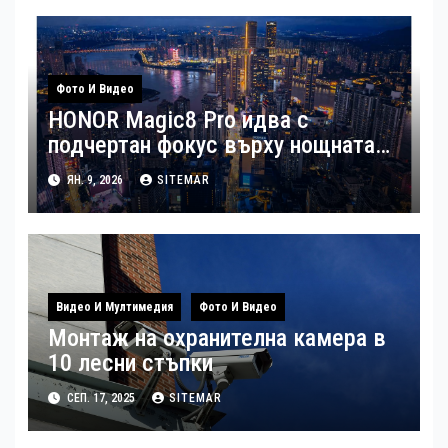
Фото И Видео
HONOR Magic8 Pro идва с
подчертан фокус върху нощната
фотография
ЯН. 9, 2026
SITEMAR
Видео И Мултимедия
Фото И Видео
Монтаж на охранителна камера в
10 лесни стъпки
СЕП. 17, 2025
SITEMAR