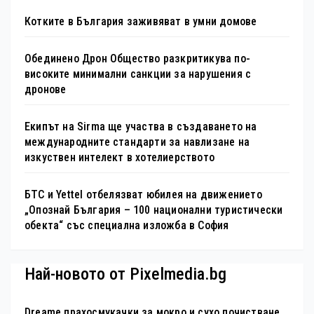
Котките в България заживяват в умни домове
Обединено Дрон Общество разкритикува по-
високите минимални санкции за нарушения с
дронове
Екипът на Sirma ще участва в създаването на
международните стандарти за навлизане на
изкуствен интелект в хотелиерството
БТС и Yettel отбелязват юбилея на движението
„Опознай България – 100 национални туристически
обекта“ със специална изложба в София
Най-новото от Pixelmedia.bg
Dreame прахосмукачки за мокро и сухо почистване