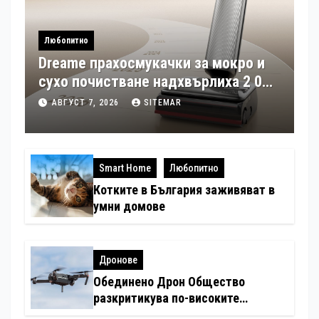
Любопитно
Dreame прахосмукачки за мокро и
сухо почистване надхвърлиха 2 000
патентни заявки в световен мащаб
АВГУСТ 7, 2026
SITEMAR
Smart Home
Любопитно
Котките в България заживяват в
умни домове
Дронове
Обединено Дрон Общество
разкритикува по-високите
минимални санкции за нарушения