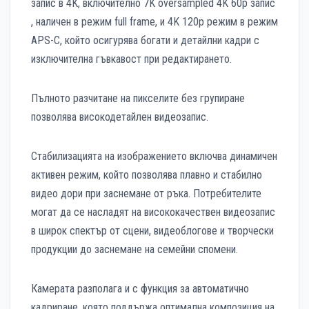
запис в 4K, включително 7K oversampled 4K 60p запис
, наличен в режим full frame, и 4K 120p режим в режим
APS-C, който осигурява богати и детайлни кадри с
изключителна гъвкавост при редактирането.
Пълното разчитане на пикселите без групиране
позволява високодетайлен видеозапис.
Стабилизацията на изображението включва динамичен
активен режим, който позволява плавно и стабилно
видео дори при заснемане от ръка. Потребителите
могат да се насладят на висококачествен видеозапис
в широк спектър от сцени, видеоблогове и творчески
продукции до заснемане на семейни спомени.
Камерата разполага и с функция за автоматично
кадриране, която поддържа оптимална композиция на