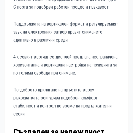
C порта за подобрен работен процес и гъвкавост.
Поддръжката на вертикален формат и регулируемият
звук на електронния затвор правят снимането
адаптивно в различни среди.
4-осевият въртящ се дисплей предлага неограничена
хоризонтална и вертикална настройка на позицията за
по-голяма свобода при снимане.
По-доброто прилягане на пръстите върху
ръкохватката осигурява подобрен комфорт,
стабилност и контрол по време на продължителни
сесии.
Създаден за надеждност