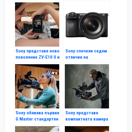
и лек широкоъгълен
обектив FE 24-50
вариообектив в
F2.8 G
света
Sony представя ново
Sony спечели седем
поколение ZV-E10 II и
отличия на
E PZ 16-50MM F3.5-
наградите EISA 2024
5.6 OSS II за
създателите на
съдържание
Sony обявява първия
Sony представя
G Master стандартен
компактната камера
вариообектив с
FX2 от серията
постоянна F2 бленда
Cinema Line