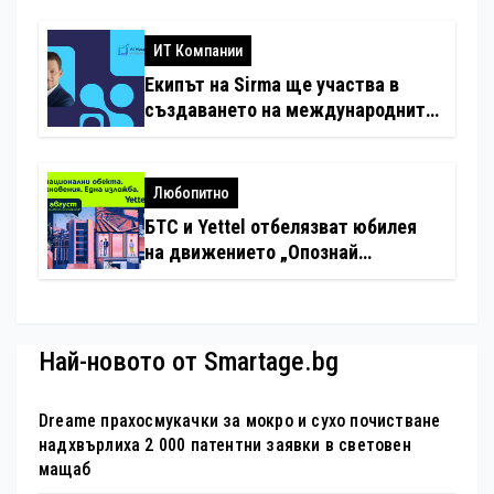
с дронове
ИТ Компании
Екипът на Sirma ще участва в
създаването на международните
стандарти за навлизане на
изкуствен интелект в
хотелиерството
Любопитно
БТС и Yettel отбелязват юбилея
на движението „Опознай
България – 100 национални
туристически обекта“ със
специална изложба в София
Най-новото от Smartage.bg
Dreame прахосмукачки за мокро и сухо почистване
надхвърлиха 2 000 патентни заявки в световен
мащаб