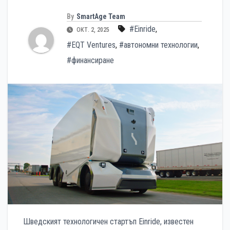
By
SmartAge Team
#Einride
,
ОКТ. 2, 2025
#EQT Ventures
,
#автономни технологии
,
#финансиране
Шведският технологичен стартъп Einride, известен