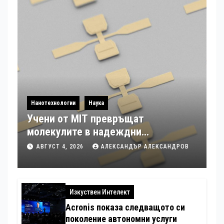
Нанотехнологии
Наука
Учени от MIT превръщат
молекулите в надеждни
електронни устройства
АВГУСТ 4, 2026
АЛЕКСАНДЪР АЛЕКСАНДРОВ
Изкуствен Интелект
Acronis показа следващото си
поколение автономни услуги