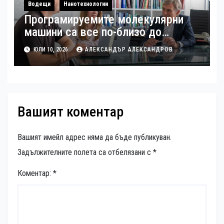
Водещи
Нанотехнологии
Програмируемите молекулярни
машини са все по-близо до
реалността
ЮЛИ 10, 2026
АЛЕКСАНДЪР АЛЕКСАНДРОВ
Вашият коментар
Вашият имейл адрес няма да бъде публикуван.
Задължителните полета са отбелязани с
*
Коментар:
*