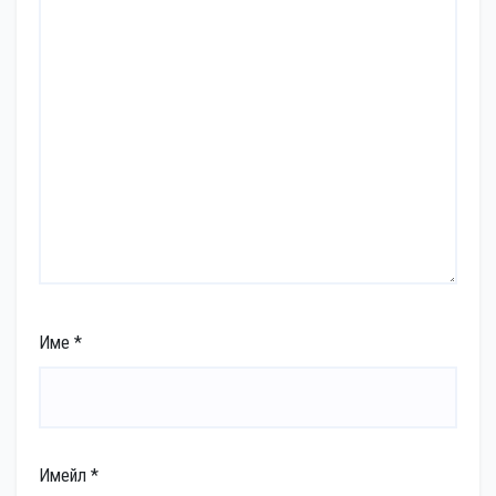
Име
*
Имейл
*