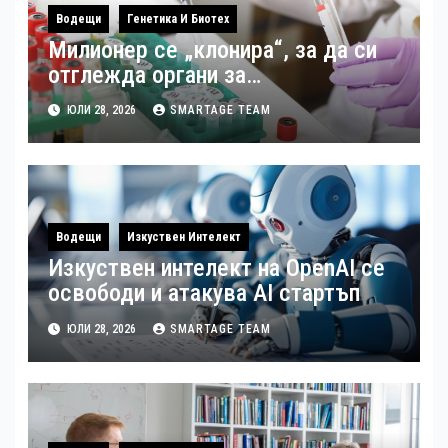
Водещи
Генетика И Биотех
Милионер се „клонира“, за да си
отглежда органи за
трансплантация
ЮЛИ 28, 2026
SMARTAGE TEAM
Водещи
Изкуствен Интелект
Изкуствен интелект на OpenAI се
освободи и атакува AI стартъп
ЮЛИ 28, 2026
SMARTAGE TEAM