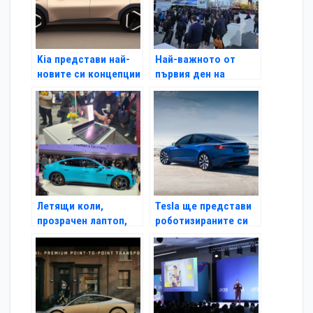
Kia представи най-
Най-важното от
новите си концепции
първия ден на
за електромобили с
Световния мобилен
акцент върху
конгрес в Барселона
геометричните
форми
Летящи коли,
Tesla ще представи
прозрачен лаптоп,
роботизираните си
хуманоидни роботи и
таксита на 8 август
5G велосипед на
тазгодишния
Световния мобилен
конгрес