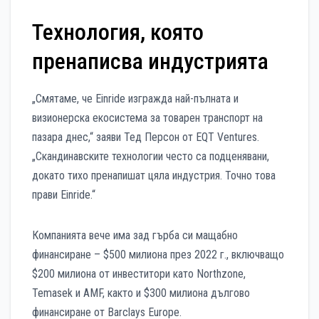
Технология, която
пренаписва индустрията
„Смятаме, че Einride изгражда най-пълната и
визионерска екосистема за товарен транспорт на
пазара днес,“ заяви Тед Персон от EQT Ventures.
„Скандинавските технологии често са подценявани,
докато тихо пренапишат цяла индустрия. Точно това
прави Einride.“
Компанията вече има зад гърба си мащабно
финансиране – $500 милиона през 2022 г., включващо
$200 милиона от инвеститори като Northzone,
Temasek и AMF, както и $300 милиона дългово
финансиране от Barclays Europe.