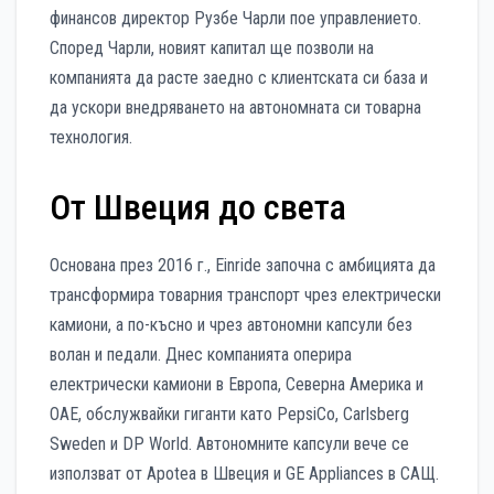
финансов директор Рузбе Чарли пое управлението.
Според Чарли, новият капитал ще позволи на
компанията да расте заедно с клиентската си база и
да ускори внедряването на автономната си товарна
технология.
От Швеция до света
Основана през 2016 г., Einride започна с амбицията да
трансформира товарния транспорт чрез електрически
камиони, а по-късно и чрез автономни капсули без
волан и педали. Днес компанията оперира
електрически камиони в Европа, Северна Америка и
ОАЕ, обслужвайки гиганти като PepsiCo, Carlsberg
Sweden и DP World. Автономните капсули вече се
използват от Apotea в Швеция и GE Appliances в САЩ.