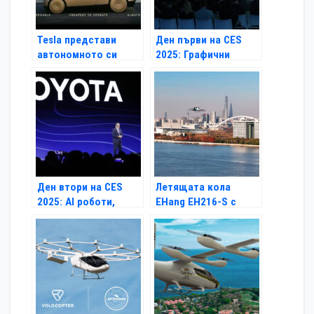
Tesla представи
Ден първи на CES
автономното си
2025: Графични
роботакси Cybercab
карти, електрически
коли и умно червило
Ден втори на CES
Летящата кола
2025: AI роботи,
EHang EH216-S с
автомобилна и
първи полет в
домашна техника
Шанхай