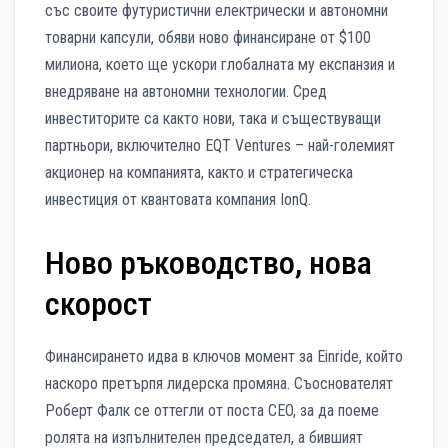
със своите футуристични електрически и автономни
товарни капсули, обяви ново финансиране от $100
милиона, което ще ускори глобалната му експанзия и
внедряване на автономни технологии. Сред
инвеститорите са както нови, така и съществуващи
партньори, включително EQT Ventures – най-големият
акционер на компанията, както и стратегическа
инвестиция от квантовата компания IonQ.
Ново ръководство, нова
скорост
Финансирането идва в ключов момент за Einride, който
наскоро претърпя лидерска промяна. Съоснователят
Роберт Фалк се оттегли от поста CEO, за да поеме
ролята на изпълнителен председател, а бившият