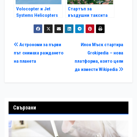
Volocopter и Jet
Стартъп за
Systems Helicopters
въздушни таксита
Services ще
продава още 50
стартират услуга за
летящи eVTOL
въздушни таксита в
апарата
Париж
Навигация
Астрономи за първи
Илон Мъск стартира
път снимаха раждането
Grokipedia – нова
на планета
платформа, която цели
да измести Wikipedia
Свързани