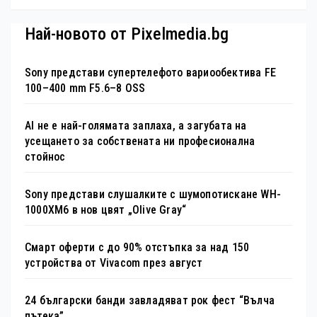
Най-новото от Pixelmedia.bg
Sony представи супертелефото вариообектива FE
100–400 mm F5.6–8 OSS
AI не е най-голямата заплаха, а загубата на
усещането за собствената ни професионална
стойнос
Sony представи слушалките с шумопотискане WH-
1000XM6 в нов цвят „Olive Gray“
Смарт оферти с до 90% отстъпка за над 150
устройства от Vivacom през август
24 български банди завладяват рок фест “Вълча
пътека”