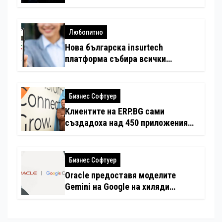
Любопитно
Нова българска insurtech
платформа събира всички
застраховки на едно място
Бизнес Софтуер
Клиентите на ERP.BG сами
създадоха над 450 приложения
за ERP системата с помощта на
вградения в нея изкуствен
интелект
Бизнес Софтуер
Oracle предоставя моделите
Gemini на Google на хиляди
клиенти на бизнес приложения