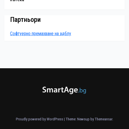
Партньори
Софтуерно премахване на адблу
Proudly powered by WordPress
|
Theme: Newsup by
Themeansar
.