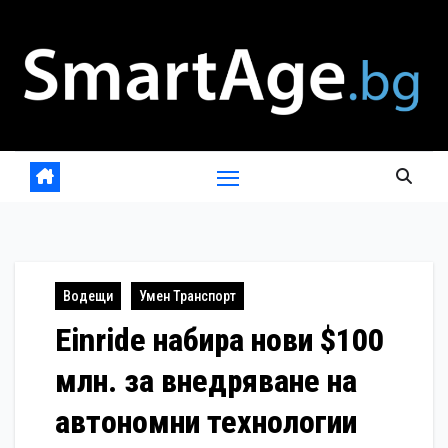
Skip
to
content
Водещи
Умен Транспорт
Einride набира нови $100
млн. за внедряване на
автономни технологии