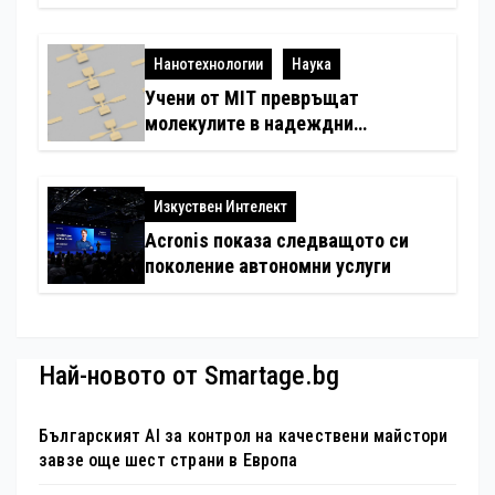
система
Нанотехнологии
Наука
Учени от MIT превръщат
молекулите в надеждни
електронни устройства
Изкуствен Интелект
Acronis показа следващото си
поколение автономни услуги
Най-новото от Smartage.bg
Българският AI за контрол на качествени майстори
завзе още шест страни в Европа