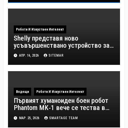
Роботи И Изкуствен Интелект
Shelly представя ново
усъвършенствано устройство за
интелигентно засичане на
АПР. 16, 2026
SITEMAR
присъствие
Водещи
Роботи И Изкуствен Интелект
Първият хуманоиден боен робот
Phantom MK‑1 вече се тества в
Украйна
МАР. 25, 2026
SMARTAGE TEAM