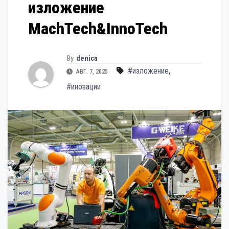
изложение
MachTech&InnoTech
By
denica
#изложение
,
АВГ. 7, 2025
#иновации