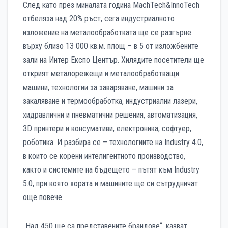
След като през миналата година MachTech&InnoTech
отбеляза над 20% ръст, сега индустриалното
изложение на металообработката ще се разгърне
върху близо 13 000 кв.м. площ – в 5 от изложбените
зали на Интер Експо Център. Хилядите посетители ще
открият металорежещи и металообработващи
машини, технологии за заваряване, машини за
закаляване и термообработка, индустриални лазери,
хидравлични и пневматични решения, автоматизация,
3D принтери и консумативи, електроника, софтуер,
роботика. И разбира се – технологиите на Industry 4.0,
в които се корени интелигентното производство,
както и системите на бъдещето – пътят към Industry
5.0, при която хората и машините ще си сътрудничат
още повече.
„Над 450 ще са представените брандове“, казват