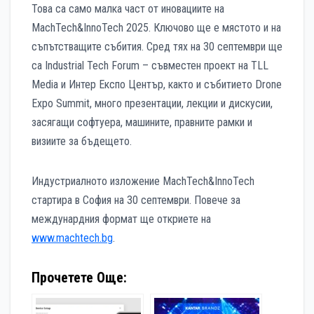
Това са само малка част от иновациите на
MachTech&InnoTech 2025. Ключово ще е мястото и на
съпътстващите събития. Сред тях на 30 септември ще
са Industrial Tech Forum – съвместен проект на TLL
Media и Интер Експо Център, както и събитието Drone
Expo Summit, много презентации, лекции и дискусии,
засягащи софтуера, машините, правните рамки и
визиите за бъдещето.
Индустриалното изложение MachTech&InnoTech
стартира в София на 30 септември. Повече за
междунардния формат ще откриете на
www.machtech.bg
.
Прочетете Още: