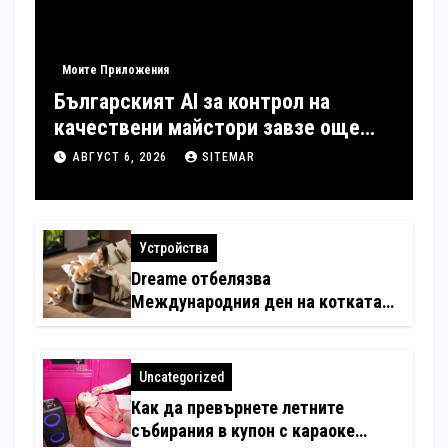
Моите Приложения
Българският AI за контрол на
качествени майстори завзе още
шест страни в Европа
АВГУСТ 6, 2026
SITEMAR
Устройства
Dreame отбелязва
Международния ден на котката
със специални предложения за
по-чист въздух в домовете с
любимци
Uncategorized
Как да превърнете летните
събирания в купон с караоке