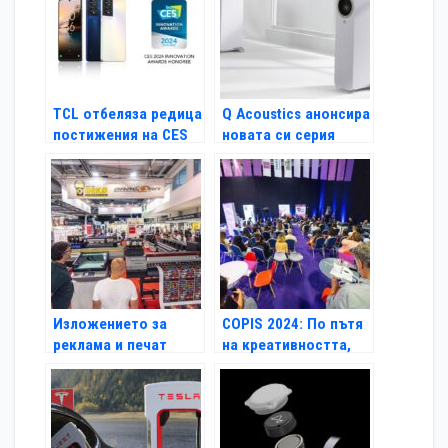
услуги при
използването на
соларната енергия в
бита и бизнеса
TCL отбеляза редица
Q Acoustics анонсира
постижения на CES
новата си серия
2024
високоговорители
на High End
изложението в
Мюнхен
Изложението за
COPIS 2024: По пътя
реклама и печат
на креативността,
COPIS стартира на 1
творческите
октомври
практики,
социалните мрежи и
дигитализацията