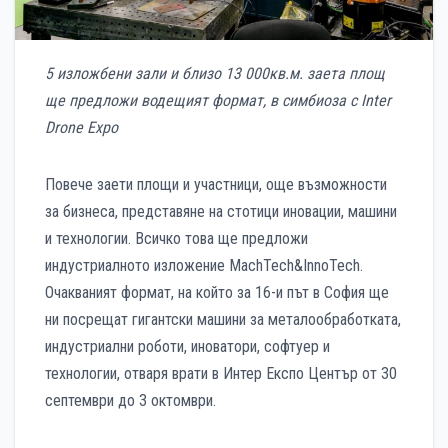
5 изложбени зали и близо 13 000кв.м. заета площ
ще предложи водещият формат, в симбиоза с Inter
Drone Expo
Повече заети площи и участници, още възможности
за бизнеса, представяне на стотици иновации, машини
и технологии. Всичко това ще предложи
индустриалното изложение MachTech&InnoTech.
Очакваният формат, на който за 16-и път в София ще
ни посрещат гигантски машини за металообработката,
индустриални роботи, иноватори, софтуер и
технологии, отваря врати в Интер Експо Център от 30
септември до 3 октомври.