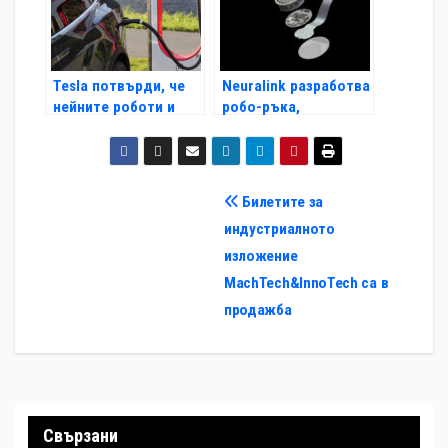
Tesla потвърди, че
Neuralink разработва
нейните роботи и
робо-ръка,
безпилотни таксита
управлявана чрез
ще се управляват
мозъчни импланти
дистанционно от
хора
Навигация
Билетите за
индустриалното
изложение
MachTech&InnoTech са в
продажба
Свързани