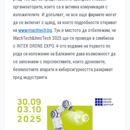
организаторите, които са в активна комуникация с
изложителите. И допълват, че все още фирмите могат
да се включат с щанд, за което подробности откриват
на
www.machtech.bg
. Тук е мястото да отбележим, че
MachTech&InnoTech 2025 ще се проведе в симбиоза
с INTER DRONE EXPO. 4-ото издание на първото по
рода си изложение на Балканите дава възможност да
се запознаем с перспективите, които дроновете,
безпилотните апарати и киберсигурността разкриват
пред индустрията.