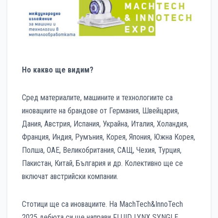
Но какво ще видим?
Сред материалите, машините и технологиите са
иновациите на брандове от Германия, Швейцария,
Дания, Австрия, Испания, Украйна, Италия, Холандия,
Франция, Индия, Румъния, Корея, Япония, Южна Корея,
Полша, ОАЕ, Великобритания, САЩ, Чехия, Турция,
Пакистан, Китай, България и др. Колективно ще се
включат австрийски компании.
Стотици ще са иновациите. На MachTech&InnoTech
2025 дебюта си ще направи FLUID LYNX SYNGLE.