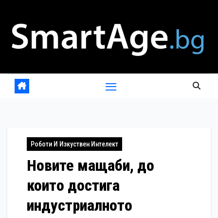
Skip
to
content
Роботи И Изкуствен Интелект
Новите мащаби, до
които достига
индустриалното