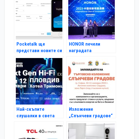
Pocketalk ще
HONOR печели
представи новите си
наградата
продукти на IFA
„Вдъхновяваща
звезда в
иновациите“ на
Kantar BrandZ
Най-скъпите
Изложение
слушалки в света
„Слънчеви градове“
идват в Пловдив на
в София на 10 и 11
първото NEXT GEN
ноември представя
Hi-Fi EXPO в града
успешни продукти и