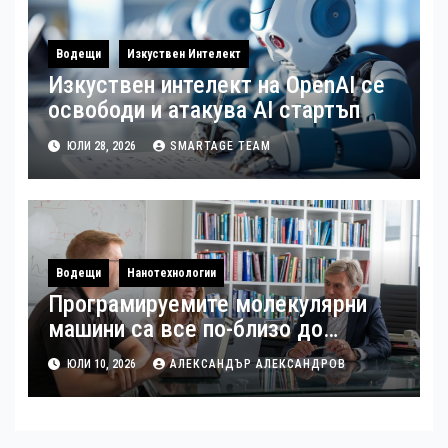
Водещи
Изкуствен Интелект
Изкуствен интелект на OpenAI се
освободи и атакува AI стартъп
ЮЛИ 28, 2026
SMARTAGE TEAM
Водещи
Нанотехнологии
Програмируемите молекулярни
машини са все по-близо до
реалността
ЮЛИ 10, 2026
АЛЕКСАНДЪР АЛЕКСАНДРОВ