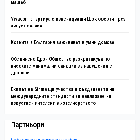
мащаб
Vivacom стартира с изненадващи Шок оферти през
август онлайн
Котките в България заживяват в умни домове
Обединено Дрон Общество разкритикува по-
високите минимални санкции за нарушения с
дронове
Екипът на Sirma ще участва в създаването на
международните стандарти за навлизане на
изкуствен интелект в хотелиерството
Партньори
Софтуерно премахване на адблу