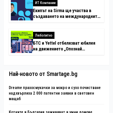
ИТ Компании
Екипът на Sirma ще участва в
създаването на международните
стандарти за навлизане на
изкуствен интелект в
хотелиерството
Любопитно
БТС и Yettel отбелязват юбилея
на движението „Опознай
България – 100 национални
туристически обекта“ със
специална изложба в София
Най-новото от Smartage.bg
Dreame прахосмукачки за мокро и сухо почистване
надхвърлиха 2 000 патентни заявки в световен
мащаб
Котките в България заживяват в умни домове