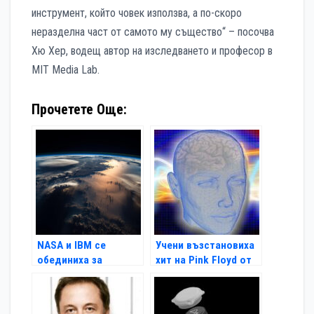
инструмент, който човек използва, а по-скоро
неразделна част от самото му същество“ – посочва
Хю Хер, водещ автор на изследването и професор в
MIT Media Lab.
Прочетете Още:
NASA и IBM се
Учени възстановиха
обединиха за
хит на Pink Floyd от
създаването на
мозъчните вълни на
изкуствен интелект
слушателите
за климата и Земята