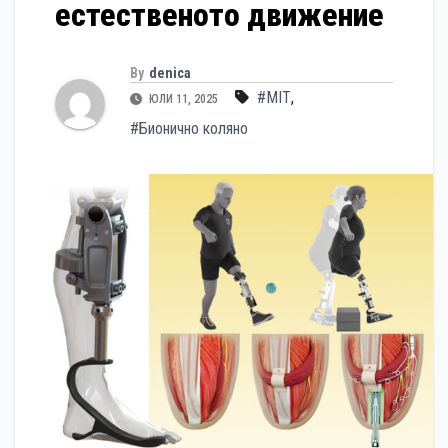
естественото движение
By
denica
#MIT
,
ЮЛИ 11, 2025
#Бионично коляно