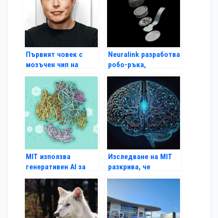
Първият човек с
Neuralink разработва
мозъчен чип на
робо-ръка,
Neuralink може да
управлявана чрез
управлява
мозъчни импланти
компютърна мишка с
мисълта си
MIT използва
Изследване на MIT
генеративен AI за
разкрива, че
бързо предсказване
големите езикови
на 3D структурата на
модели
геномите
разсъждават по
начин, подобен на
човешкия мозък