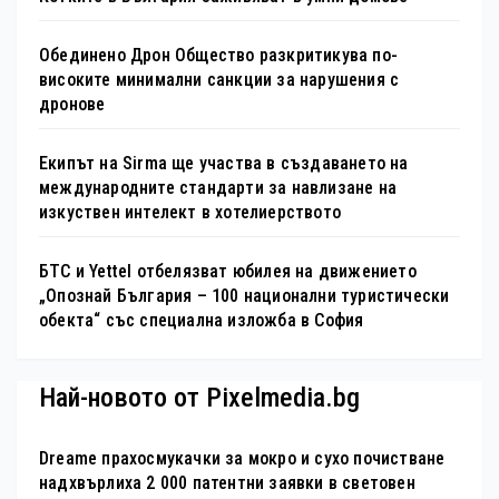
Обединено Дрон Общество разкритикува по-
високите минимални санкции за нарушения с
дронове
Екипът на Sirma ще участва в създаването на
международните стандарти за навлизане на
изкуствен интелект в хотелиерството
БТС и Yettel отбелязват юбилея на движението
„Опознай България – 100 национални туристически
обекта“ със специална изложба в София
Най-новото от Pixelmedia.bg
Dreame прахосмукачки за мокро и сухо почистване
надхвърлиха 2 000 патентни заявки в световен