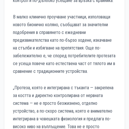
контрол и по-дълбоко усещане за връзка с крайника.
В малко клинично проучване участници, използващи
новото бионично коляно, съобщават за значителни
подобрения в справянето с ежедневни
предизвикателства като по-бързо ходене, изкачване
на стълби и избягване на препятствия. Още по-
забележително е, че според потребителите протезата
се усеща повече като естествена част от тялото им в
сравнение с традиционните устройства.
„Протеза, която е интегрирана с тъканта — закрепена
за костта и директно контролирана от нервната
система — не е просто безжизнено, отделно
устройство, а по-скоро система, която е внимателно
интегрирана в човешката физиология и предлага по-
високо ниво на въплъщение. Това не е просто