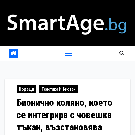
Skip
to
content
Водещи
Генетика И Биотех
Бионично коляно, което
се интегрира с човешка
тъкан, възстановява