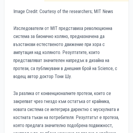
Image Credit: Courtesy of the researchers; MIT News
Изследователи от MIT представиха революционна
система за бионично коляно, предназначена да
възстанови естественото движение при хора с
ампутация над коляното. Резултатите, които
представляват значителен напредък в дизайна на
протези, са публикувани в днешния брой на Science, с
водещ автор доктор Тони Шу.
За разлика от конвенционалните протези, които се
закрепват чрез гнездо към остатъка от крайника,
новата система се интегрира директно с мускулната и
костната тъкан на потребителя. Резултатът е протеза,
която предлага значително подобрена подвижност,