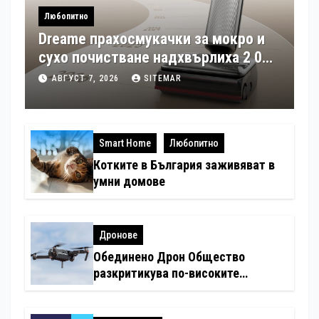
Любопитно
Dreame прахосмукачки за мокро и
сухо почистване надхвърлиха 2 000
патентни заявки в световен мащаб
АВГУСТ 7, 2026
SITEMAR
Smart Home
Любопитно
Котките в България заживяват в
умни домове
Дронове
Обединено Дрон Общество
разкритикува по-високите
минимални санкции за нарушения
с дронове