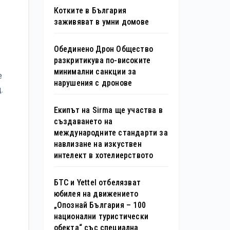
Котките в България
заживяват в умни домове
Обединено Дрон Общество
разкритикува по-високите
минимални санкции за
е
нарушения с дронове
.
Екипът на Sirma ще участва в
създаването на
международните стандарти за
навлизане на изкуствен
интелект в хотелиерството
БТС и Yettel отбелязват
юбилея на движението
„Опознай България – 100
национални туристически
обекта“ със специална