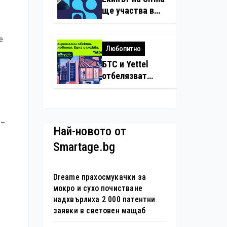
нарушения с
ще участва в
дронове
създаването на
международните
е
стандарти за
Любопитно
навлизане на
БТС и Yettel
изкуствен
отбелязват
интелект в
юбилея на
хотелиерството
движението
„Опознай
България – 100
 –
Най-новото от
национални
Smartage.bg
туристически
обекта“ със
специална
Dreame прахосмукачки за
изложба в София
мокро и сухо почистване
надхвърлиха 2 000 патентни
заявки в световен мащаб