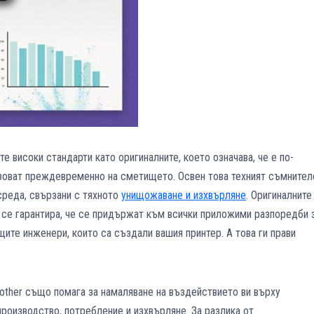
 високи стандарти като оригиналните, което означава, че е по-
 озоват преждевременно на сметището. Освен това техният съмнител
среда, свързани с тяхното
унищожаване и изхвърляне
. Оригиналните
се гарантира, че се придържат към всички приложими разпоредби 
щите инженери, които са създали вашия принтер. А това ги прави
rother също помага за намаляване на въздействието ви върху
производство, потребление и изхвърляне. За разлика от