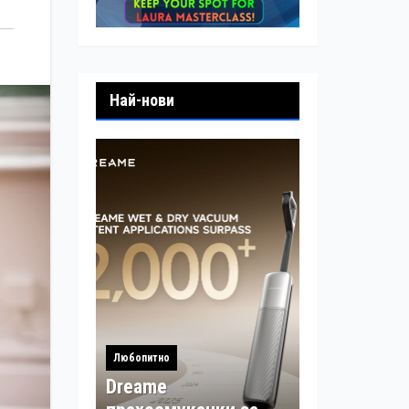
Най-нови
Любопитно
Dreame