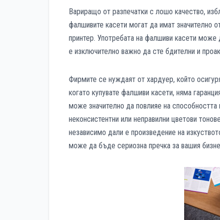
Вариращо от разпечатки с лошо качество, изб
фалшивите касети могат да имат значително о
принтер. Употребата на фалшиви касети може д
е изключително важно да сте бдителни и проакт
Фирмите се нуждаят от хардуер, който осигуря
когато купувате фалшиви касети, няма гаранци
може значително да повлияе на способността в
неконсистентни или неправилни цветови тонове
независимо дали е произведение на изкуствот
може да бъде сериозна пречка за вашия бизне