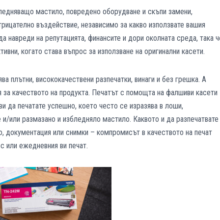
ледняващо мастило, повредено оборудване и скъпи замени,
трицателно въздействие, независимо за какво използвате вашия
а навреди на репутацията, финансите и дори околната среда, така ч
ивни, когато става въпрос за използване на оригинални касети.
ва плътни, висококачествени разпечатки, винаги и без грешка. А
я за качеството на продукта. Печатът с помощта на фалшиви касети
и да печатате успешно, което често се изразява в лоши,
 и/или размазано и избледняло мастило. Каквото и да разпечатвате
о, документация или снимки – компромисът в качеството на печат
с или ежедневния ви печат.