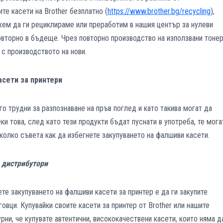
е касети на Brother безплатно (
https://www.brother.bg/recycling
),
ожем да ги рециклираме или преработим в нашия център за нулеви
овторно в бъдеще. Чрез повторно производство на използвани тоне
 с производството на нови.
асети за принтери
о трудни за разпознаване на пръв поглед и като такива могат да
ки това, след като тези продукти бъдат пуснати в употреба, те мога
колко съвета как да избегнете закупуването на фалшиви касети.
и дистрибутори
те закупуването на фалшиви касети за принтер е да ги закупите
овци. Купувайки своите касети за принтер от Brother или нашите
рни, че купувате автентични, висококачествени касети, които няма д