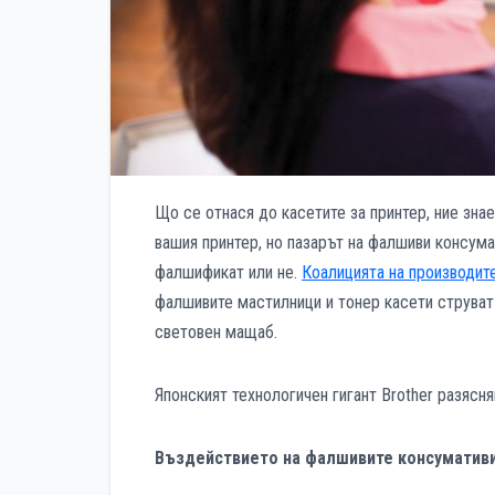
Що се отнася до касетите за принтер, ние знае
вашия принтер, но пазарът на фалшиви консума
фалшификат или не.
Коалицията на производите
фалшивите мастилници и тонер касети струват
световен мащаб.
Японският технологичен гигант Brother разясня
Въздействието на фалшивите консумативи