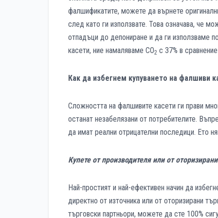
фалшификатите, можете да върнете оригиналнит
след като ги използвате. Това означава, че м
отпадъци до депониране и да ги използваме п
касети, ние намаляваме CO
с 37% в сравнение
2
Как да избегнем купуването на фалшиви к
Сложността на фалшивите касети ги прави мног
останат незабелязани от потребителите. Въпре
да имат реални отрицателни последици. Ето ня
Купете от производителя или от оторизиран
Най-простият и най-ефективен начин да избегне
директно от източника или от оторизирани търг
търговски партньори, можете да сте 100% сигу