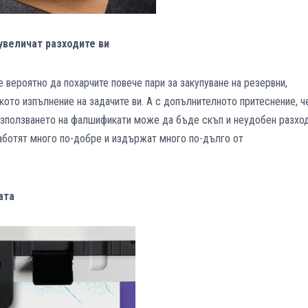
увеличат разходите ви
е вероятно да похарчите повече пари за закупуване на резервни,
дкото изпълнение на задачите ви. А с допълнителното притеснение, ч
 използването на фалшификати може да бъде скъп и неудобен разход
работят много по-добре и издържат много по-дълго от
ата