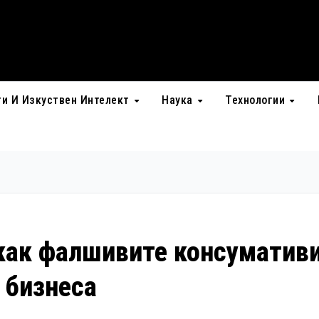
ти И Изкуствен Интелект
Наука
Технологии
 как фалшивите консуматив
 бизнеса