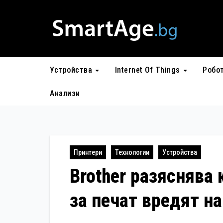
Skip
to
content
Устройства
Internet Of Things
Робо
Анализи
Принтери
Технологии
Устройства
Brother разяснява
за печат вредят на