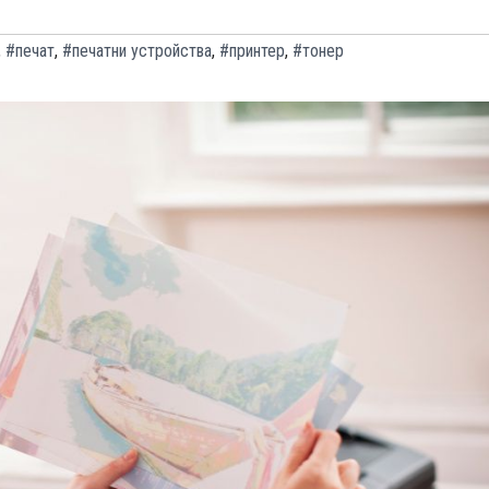
,
#печат
,
#печатни устройства
,
#принтер
,
#тонер