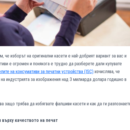
м, че изборът на оригинални касети е най-добрият вариант за вас и
тиви е огромен и понякога е трудно да разберете дали купувате
лите на консумативи за печатни устройства (ISC)
изчислява, че
 на индустрията за изображения над 3 милиарда долара годишно в
ва защо трябва да избягвате фалшиви касети и как да ги разпознает
 върху качеството на печат