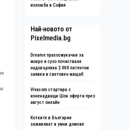
изложба в София
Най-новото от
Pixelmedia.bg
Dreame прахосмукачки за
мокро и сухо почистване
надхвърлиха 2 000 патентни
ен
заявки в световен мащаб
за
Vivacom стартира с
изненадващи Шок оферти през
август онлайн
Котките в България
заживяват в умни домове