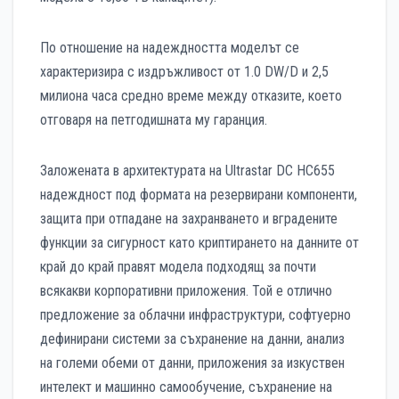
По отношение на надеждността моделът се
характеризира с издръжливост от 1.0 DW/D и 2,5
милиона часа средно време между отказите, което
отговаря на петгодишната му гаранция.
Заложената в архитектурата на Ultrastar DC HC655
надеждност под формата на резервирани компоненти,
защита при отпадане на захранването и вградените
функции за сигурност като криптирането на данните от
край до край правят модела подходящ за почти
всякакви корпоративни приложения. Той е отлично
предложение за облачни инфраструктури, софтуерно
дефинирани системи за съхранение на данни, анализ
на големи обеми от данни, приложения за изкуствен
интелект и машинно самообучение, съхранение на