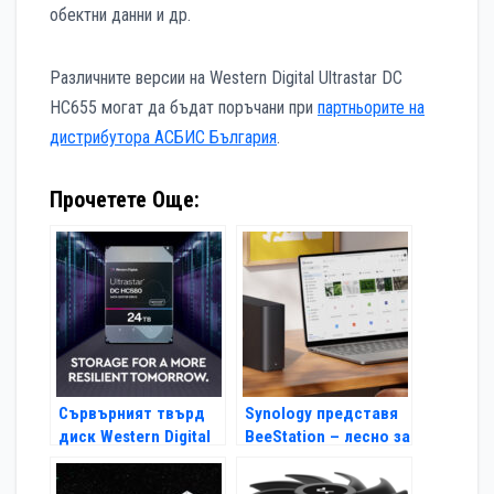
обектни данни и др.
Различните версии на Western Digital Ultrastar DC
HC655 могат да бъдат поръчани при
партньорите на
дистрибутора АСБИС България
.
Прочетете Още:
Сървърният твърд
Synology представя
диск Western Digital
BeeStation – лесно за
Ultrastar DC HC580 с
използване
капацитет 24 TB
устройство за