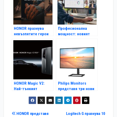
HONOR празнува
Професионална
невъзпятите герои
мощност: новият
на празниците с
монитор Philips
трогателно видео и
49B2U6900CH
вълнуващи
предлага уеб камера
подаръци
с автоматично
кадриране и Smart
KVM
HONOR Magic V2:
Philips Monitors
Най-тънкият
представя три нови
сгъваем навътре
многофункционални
смартфон на пазара
модела в серията E1
пристига в Европа
за хибридна и
дистанционна
Навигация
HONOR представя
Logitech G празнува 10
работа