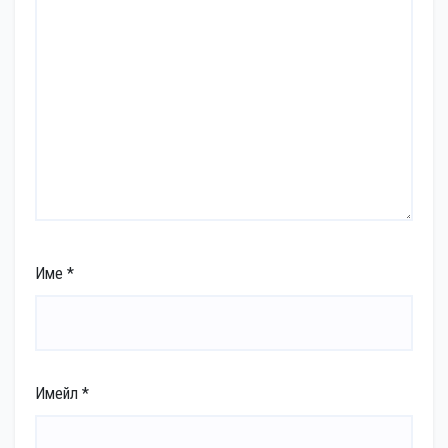
Име
*
Имейл
*