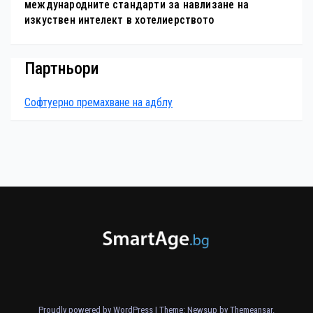
международните стандарти за навлизане на
изкуствен интелект в хотелиерството
Партньори
Софтуерно премахване на адблу
Proudly powered by WordPress
|
Theme: Newsup by
Themeansar
.