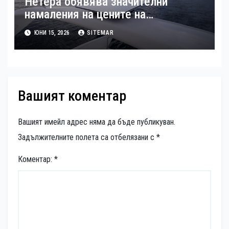
Нетера обявява значителни
намаления на цените на
терминалите Starlink в 156 страни
ЮНИ 15, 2026
SITEMAR
Вашият коментар
Вашият имейл адрес няма да бъде публикуван.
Задължителните полета са отбелязани с
*
Коментар:
*