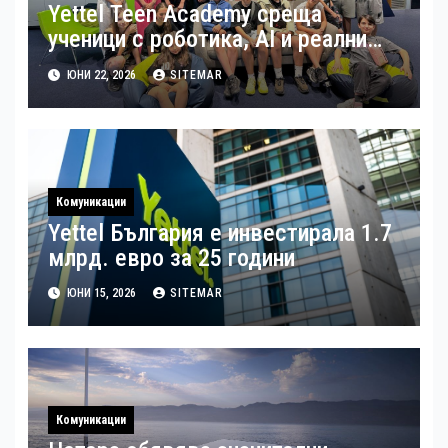
Yettel Teen Academy среща
ученици с роботика, AI и реални
бизнес казуси
ЮНИ 22, 2026
SITEMAR
Комуникации
Yettel България е инвестирала 1.7
млрд. евро за 25 години
ЮНИ 15, 2026
SITEMAR
Комуникации