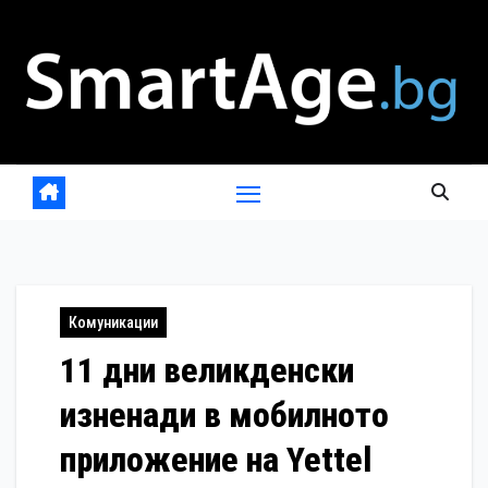
Skip
to
content
Комуникации
11 дни великденски
изненади в мобилното
приложение на Yettel