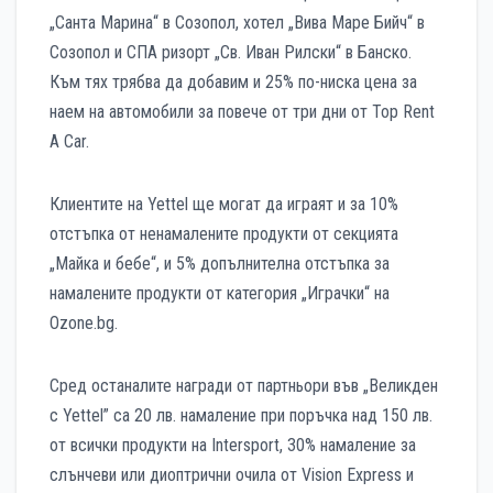
„Санта Марина“ в Созопол, хотел „Вива Маре Бийч“ в
Созопол и СПА ризорт „Св. Иван Рилски“ в Банско.
Към тях трябва да добавим и 25% по-ниска цена за
наем на автомобили за повече от три дни от Top Rent
A Car.
Клиентите на Yettel ще могат да играят и за 10%
отстъпка от ненамалените продукти от секцията
„Майка и бебе“, и 5% допълнителна отстъпка за
намалените продукти от категория „Играчки“ на
Ozone.bg.
Сред останалите награди от партньори във „Великден
с Yettel” са 20 лв. намаление при поръчка над 150 лв.
от всички продукти на Intersport, 30% намаление за
слънчеви или диоптрични очила от Vision Express и