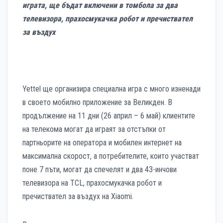
играта, ще бъдат включени в томбола за два
телевизора, прахосмукачка робот и пречиствател
за въздух
Yettel ще организира специална игра с много изненади
в своето мобилно приложение за Великден. В
продължение на 11 дни (26 април – 6 май) клиентите
на телекома могат да играят за отстъпки от
партньорите на оператора и мобилен интернет на
максимална скорост, а потребителите, които участват
поне 7 пъти, могат да спечелят и два 43-инчови
телевизора на TCL, прахосмукачка робот и
пречиствател за въздух на Xiaomi.