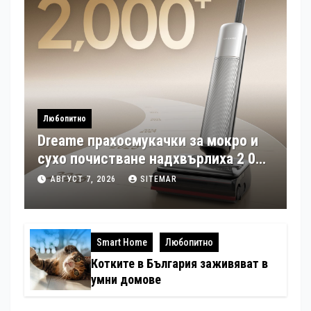
Любопитно
Dreame прахосмукачки за мокро и
сухо почистване надхвърлиха 2 000
патентни заявки в световен мащаб
АВГУСТ 7, 2026
SITEMAR
Smart Home
Любопитно
Котките в България заживяват в
умни домове