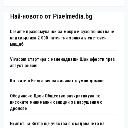
Най-новото от Pixelmedia.bg
Dreame прахосмукачки за мокро и сухо почистване
надхвърлиха 2 000 патентни заявки в световен
мащаб
Vivacom стартира с изненадващи Шок оферти през
август онлайн
Котките в България заживяват в умни домове
Обединено Дрон Общество разкритикува по-
високите минимални санкции за нарушения с
дронове
Екипът на Sirma ще участва в създаването на