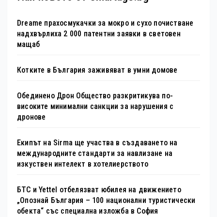
Dreame прахосмукачки за мокро и сухо почистване
надхвърлиха 2 000 патентни заявки в световен
мащаб
Котките в България заживяват в умни домове
Обединено Дрон Общество разкритикува по-
високите минимални санкции за нарушения с
дронове
Екипът на Sirma ще участва в създаването на
международните стандарти за навлизане на
изкуствен интелект в хотелиерството
БТС и Yettel отбелязват юбилея на движението
„Опознай България – 100 национални туристически
обекта“ със специална изложба в София