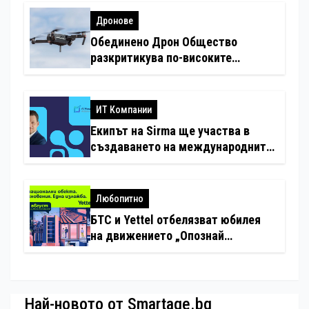
Дронове
Обединено Дрон Общество
разкритикува по-високите
минимални санкции за нарушения
с дронове
ИТ Компании
Екипът на Sirma ще участва в
създаването на международните
стандарти за навлизане на
изкуствен интелект в
хотелиерството
Любопитно
БТС и Yettel отбелязват юбилея
на движението „Опознай
България – 100 национални
туристически обекта“ със
специална изложба в София
Най-новото от Smartage.bg