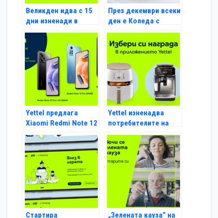
Великден идва с 15
През декември всеки
дни изненади в
ден е Коледа с
мобилното
мобилното
приложение на Yettel
приложение на Yettel
Yettel предлага
Yettel изненадва
Xiaomi Redmi Note 12
потребителите на
модели за 0 лева
мобилното си
през първите 3
приложение със
месеца на лизинга
страхотна лятна
томбола
Стартира
„Зелената кауза“ на