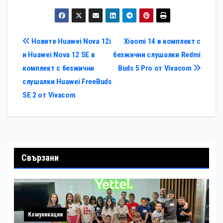
деветото издание на
и Yettel за
програмата „Рамо
дигитализирането на
до рамо“
100-те национални
туристически обекта
Навигация
Новите Huawei Nova 12i
Xiaomi 14 в комплект с
и Huawei Nova 12 SE в
безжични слушалки Redmi
комплект с безжични
Buds 5 Pro от Vivacom
слушалки Huawei FreeBuds
SE 2 от Vivacom
Свързани
Комуникации