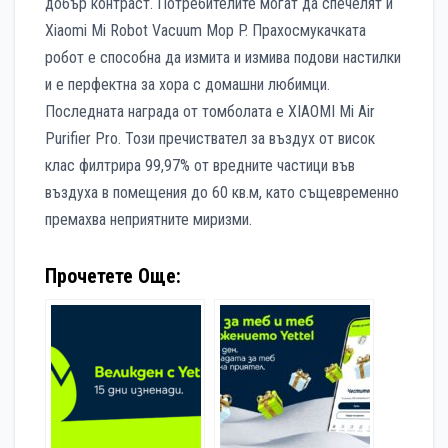
добър контраст. Потребителите могат да спечелят и
Xiaomi Mi Robot Vacuum Mop P. Прахосмукачката
робот е способна да измита и измива подови настилки
и е перфектна за хора с домашни любимци.
Последната награда от томболата е XIAOMI Mi Air
Purifier Pro. Този пречиствател за въздух от висок
клас филтрира 99,97% от вредните частици във
въздуха в помещения до 60 кв.м, като същевременно
премахва неприятните миризми.
Прочетете Още: