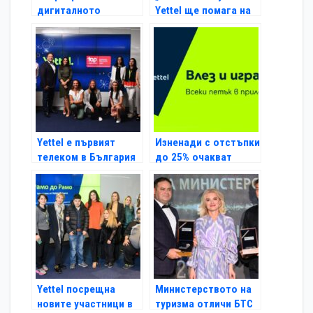
дигиталното
Yettel ще помага на
приключение за деца
потребителите да
и младежи Digital
водят по-устойчив
Scouts
начин на живот
Yettel е първият
Изненади с отстъпки
телеком в България
до 25% очакват
с престижния
участниците в
сертификат TOP
играта „Петък с
Employer 2023
Yettel“
Yettel посрещна
Министерството на
новите участници в
туризма отличи БТС