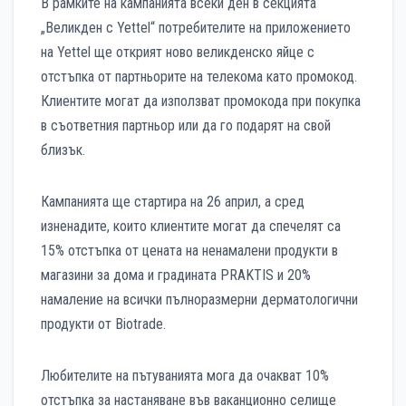
В рамките на кампанията всеки ден в секцията
„Великден с Yettel“ потребителите на приложението
на Yettel ще открият ново великденско яйце с
отстъпка от партньорите на телекома като промокод.
Клиентите могат да използват промокода при покупка
в съответния партньор или да го подарят на свой
близък.
Кампанията ще стартира на 26 април, а сред
изненадите, които клиентите могат да спечелят са
15% отстъпка от цената на ненамалени продукти в
магазини за дома и градината PRAKTIS и 20%
намаление на всички пълноразмерни дерматологични
продукти от Biotrade.
Любителите на пътуванията мога да очакват 10%
отстъпка за настаняване във ваканционно селище