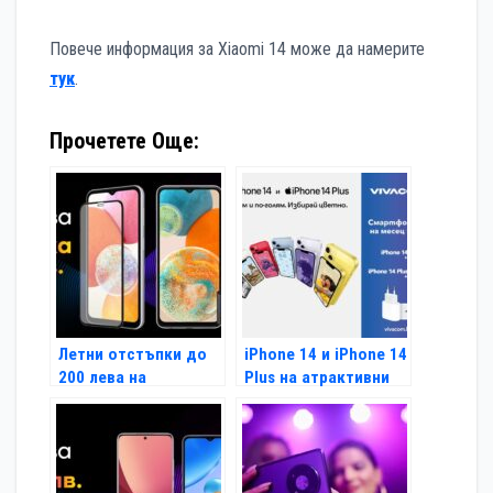
Повече информация за Xiaomi 14 може да намерите
тук
.
Прочетете Още:
Летни отстъпки до
iPhone 14 и iPhone 14
200 лева на
Plus на атрактивни
устройства Samsung
цени с план от
във Vivacom
Vivacom