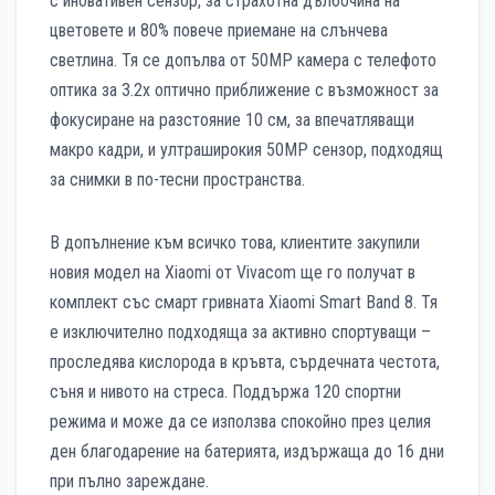
с иновативен сензор, за страхотна дълбочина на
цветовете и 80% повече приемане на слънчева
светлина. Тя се допълва от 50МР камера с телефото
оптика за 3.2х оптично приближение с възможност за
фокусиране на разстояние 10 см, за впечатляващи
макро кадри, и ултраширокия 50МР сензор, подходящ
за снимки в по-тесни пространства.
В допълнение към всичко това, клиентите закупили
новия модел на Xiaomi от Vivacom ще го получат в
комплект със смарт гривната Xiaomi Smart Band 8. Тя
е изключително подходяща за активно спортуващи –
проследява кислорода в кръвта, сърдечната честота,
съня и нивото на стреса. Поддържа 120 спортни
режима и може да се използва спокойно през целия
ден благодарение на батерията, издържаща до 16 дни
при пълно зареждане.