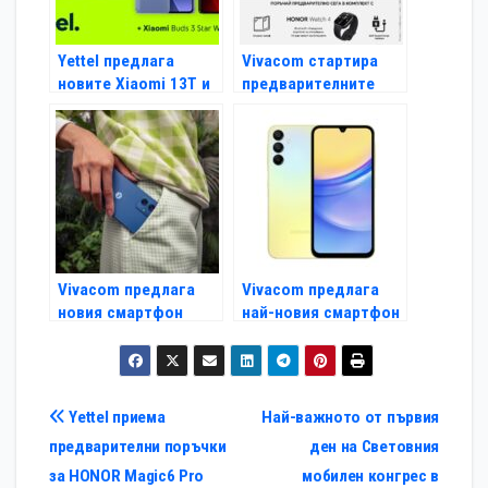
Yettel предлага
Vivacom стартира
новите Xiaomi 13T и
предварителните
13T Pro с безжични
поръчки за новия
слушалки и 3 години
сгъваем Honor Magic
гаранция
V2
Vivacom предлага
Vivacom предлага
новия смартфон
най-новия смартфон
Motorola G54 5G на
Samsung Galaxy A15
атрактивни цени
5G
Навигация
Yettel приема
Най-важното от първия
предварителни поръчки
ден на Световния
за HONOR Magic6 Pro
мобилен конгрес в