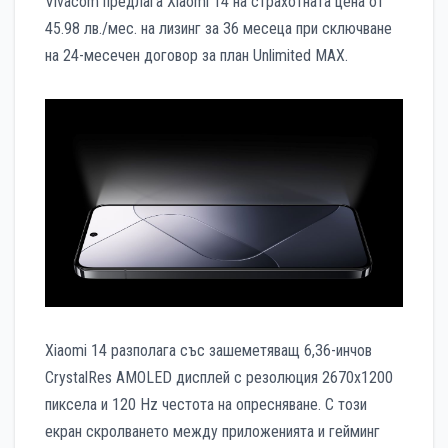
Vivacom предлага Xiaomi 14 на страхотната цена от
45.98 лв./мес. на лизинг за 36 месеца при сключване
на 24-месечен договор за план Unlimited MAX.
Xiaomi 14 разполага със зашеметяващ 6,36-инчов
CrystalRes AMOLED дисплей с резолюция 2670х1200
пиксела и 120 Hz честота на опресняване. С този
екран скролването между приложенията и гейминг