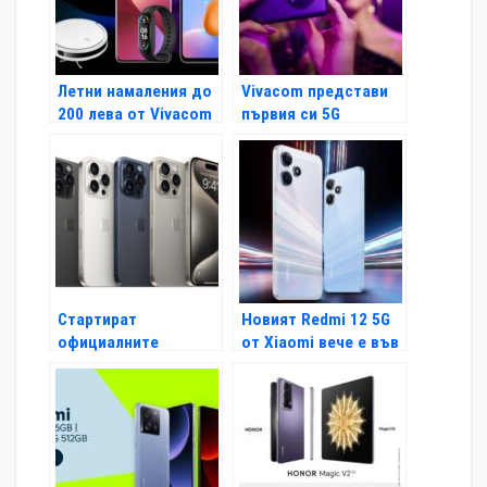
Летни намаления до
Vivacom представи
200 лева от Vivacom
първия си 5G
и Xiaomi
смартфон и
премахва
ограниченията на
скоростта във
всички Unlimited
планове
Стартират
Новият Redmi 12 5G
официалните
от Xiaomi вече е във
продажби на iPhone
Vivacom
15 в мрежата на
Vivacom