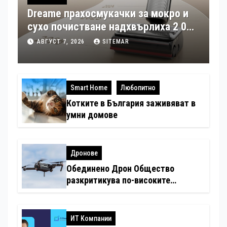
Dreame прахосмукачки за мокро и
сухо почистване надхвърлиха 2 000
патентни заявки в световен мащаб
АВГУСТ 7, 2026
SITEMAR
Smart Home
Любопитно
Котките в България заживяват в
умни домове
Дронове
Обединено Дрон Общество
разкритикува по-високите
минимални санкции за нарушения
с дронове
ИТ Компании