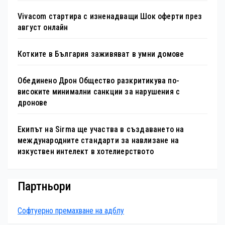
Vivacom стартира с изненадващи Шок оферти през
август онлайн
Котките в България заживяват в умни домове
Обединено Дрон Общество разкритикува по-
високите минимални санкции за нарушения с
дронове
Екипът на Sirma ще участва в създаването на
международните стандарти за навлизане на
изкуствен интелект в хотелиерството
Партньори
Софтуерно премахване на адблу