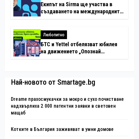
Екипът на Sirma ще участва в
създаването на международните
стандарти за навлизане на
изкуствен интелект в
хотелиерството
Любопитно
БТС и Yettel отбелязват юбилея
на движението „Опознай
България – 100 национални
туристически обекта“ със
специална изложба в София
Най-новото от Smartage.bg
Dreame прахосмукачки за мокро и сухо почистване
надхвърлиха 2 000 патентни заявки в световен
мащаб
Котките в България заживяват в умни домове