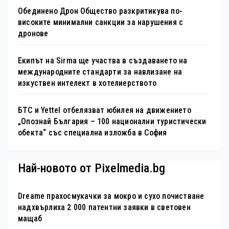
Обединено Дрон Общество разкритикува по-
високите минимални санкции за нарушения с
дронове
Екипът на Sirma ще участва в създаването на
международните стандарти за навлизане на
изкуствен интелект в хотелиерството
БТС и Yettel отбелязват юбилея на движението
„Опознай България – 100 национални туристически
обекта“ със специална изложба в София
Най-новото от Pixelmedia.bg
Dreame прахосмукачки за мокро и сухо почистване
надхвърлиха 2 000 патентни заявки в световен
мащаб