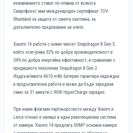
изживяването стават по-плавни от всякога.
Смартфонът има международен сертификат TÜV
Rheinland за защита от синята светлина, за
допълнително предпазване на очите.
Xiaomi 14 работи с новия чипсет Snapdragon 8 Gen 3,
който осигурява 32% по-добра производителност и
34% по-добра енергийна ефективност, в сравнение с
предишното поколение Snapdragon 8 Gen 2.
Издръжливата 4610 mAh батерия гарантира надеждна
и продължителна работа и може да бъде заредена
само за 31 минути с 90W HyperCharge зарядно.
При новия флагман партньорството между Xiaomi и
Leica отново е налице в една революционна система
от камери. Xiaomi 14 предлага 50МР основна камера