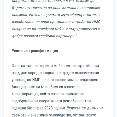
представяме на света новата HMD. Искаме да
бъдем катализатор на положителна и печеливша
промяна, като възприемем мултибранд стратегия:
изработване на нови оригинални устройства HMD,
създаване на телефони Nokia и сътрудничество с
добре познати глобални партньори.“
Успешна трансформация
За пръв път в историята мобилният пазар отбеляза
спад две поредни години при трудни икономически
условия, но HMD се противопостави на тенденцията
благодарение на мащабния си проект за
трансформация, който позволи значително
подобряване на оперативната рентабилност на
годишна база през 2023 година. Успехът се дължи на
свежото и енергично ръководство, острия фокус