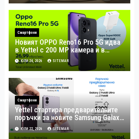
Смартфони
Новият OPPO Reno16 Pro 5G идва
в Yettel с 200 MP камера и в
комплект с 80W зарядно за бързо
ЮЛИ 24, 2026
SITEMAR
зареждане
Смартфони
Yettel стартира предварителните
поръчки за новите Samsung Galaxy
Z Flip8, Fold8 и Fold8 Ultra
ЮЛИ 22, 2026
SITEMAR