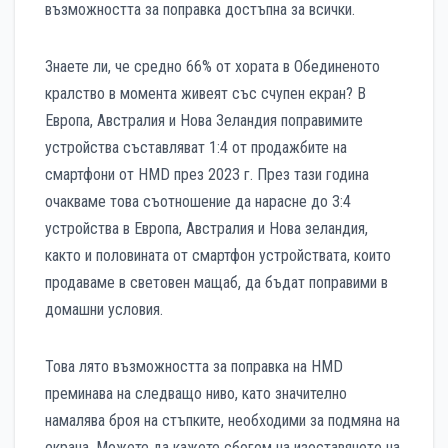
възможността за поправка достъпна за всички.
Знаете ли, че средно 66% от хората в Обединеното
кралство в момента живеят със счупен екран? В
Европа, Австралия и Нова Зеландия поправимите
устройства съставляват 1:4 от продажбите на
смартфони от HMD през 2023 г. През тази година
очакваме това съотношение да нарасне до 3:4
устройства в Европа, Австралия и Нова зеландия,
както и половината от смартфон устройствата, които
продаваме в световен мащаб, да бъдат поправими в
домашни условия.
Това лято възможността за поправка на HMD
преминава на следващо ниво, като значително
намалява броя на стъпките, необходими за подмяна на
екрана. Можете да кажете сбогом на изоставянето на