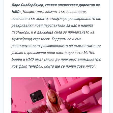
Ларс Силбербауер, главен оперативен директор на
HMD
:
„Нашият ангажимент към иновациите,
насочени към
хората
, стимулира разширяването ни,
разкривайки нови перспективи за нас и нашите
партньори
, и е движеща сила за при
лагането
на
мултибранд
стратегия. Гордеем се и сме
развълнувани от разширяването на съвместните ни
усилия с динамични нови партньори като Mattel.
Барби и HMD
имат мисия да
приковат вниманието
с
нов флип телефон, който ще се появи това лято“.