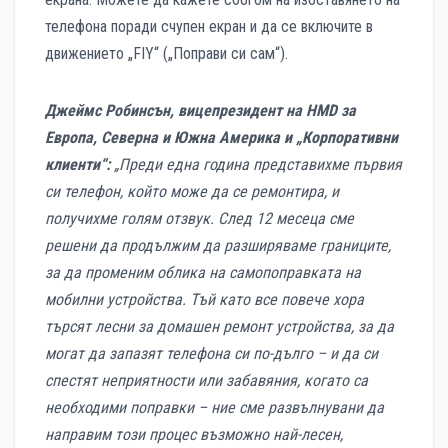
телефона поради счупен екран и да се включите в
движението „FIY“ („Поправи си сам“).
Джеймс Робинсън, вицепрезидент на HMD за
Европа, Северна и Южна Америка и „Корпоративни
клиенти“:
„Преди една година представихме първия
си телефон, който може да се ремонтира, и
получихме голям отзвук. След 12 месеца сме
решени да продължим да разширяваме границите,
за да променим облика на самопоправката на
мобилни устройства. Тъй като все повече хора
търсят лесни за домашен ремонт устройства, за да
могат да запазят телефона си по-дълго – и да си
спестят неприятности или забавяния, когато са
необходими поправки – ние сме развълнувани да
направим този процес възможно най-лесен,