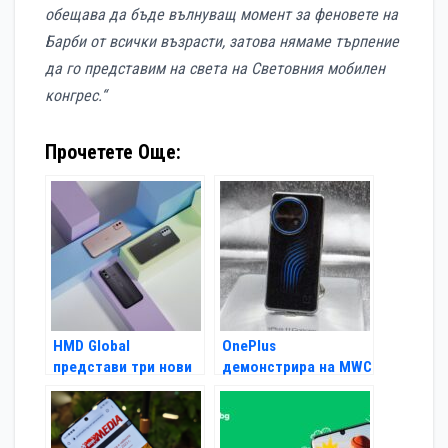
обещава да бъде вълнуващ момент за феновете на
Барби от всички възрасти, затова нямаме търпение
да го представим на света на Световния мобилен
конгрес.“
Прочетете Още:
HMD Global
OnePlus
представи три нови
демонстрира на MWC
модела Nokia на
2023 OnePlus 11
Световния мобилен
Concept
конгрес и заяви, че