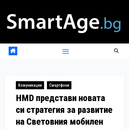
Skip
to
content
Комуникации
Смартфони
HMD представи новата
си стратегия за развитие
на Световния мобилен