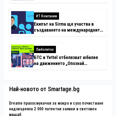
минимални санкции за нарушения
с дронове
ИТ Компании
Екипът на Sirma ще участва в
създаването на международните
стандарти за навлизане на
изкуствен интелект в
хотелиерството
Любопитно
БТС и Yettel отбелязват юбилея
на движението „Опознай
България – 100 национални
туристически обекта“ със
специална изложба в София
Най-новото от Smartage.bg
Dreame прахосмукачки за мокро и сухо почистване
надхвърлиха 2 000 патентни заявки в световен
мащаб