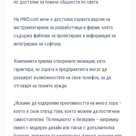
по-достъпни за повече общности по света.
На HMD.com вече е достъпна първата версия на
инструментариум за разработчици и фирми, която
съдържа файлове за проектиране и информация за
интегриране на софтуер.
Компанията приема отворените иновации, като
гарантира, че хората и предприятията могат да
разширят възможностите на своя телефон, за да
отговаря на техните нужди.
„Искаме да подкрепим креативността на много хора –
което е скок отвъд това, което можем да постигнем
самостоятелно. Потенциалът е безкраен – например
панел с модерен дизайн или такъв с допълнителна
батерия, терминал за разплащане, баркод скенери или