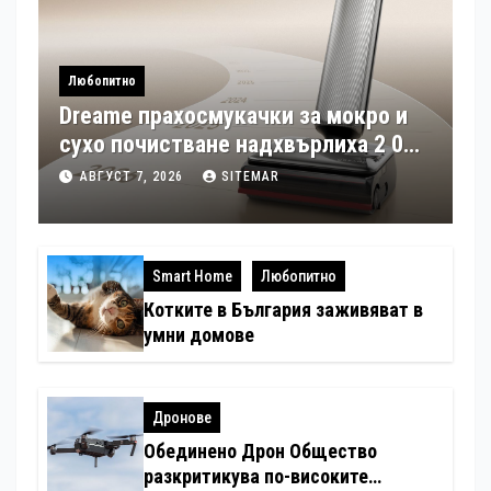
Любопитно
Dreame прахосмукачки за мокро и
сухо почистване надхвърлиха 2 000
патентни заявки в световен мащаб
АВГУСТ 7, 2026
SITEMAR
Smart Home
Любопитно
Котките в България заживяват в
умни домове
Дронове
Обединено Дрон Общество
разкритикува по-високите