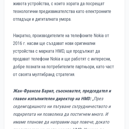
живота устройства, с които хората да посрещат
технологични предизвикателства като електронните
отпадъци и дигиталната умора.
Накратко, производителите на телефоните Nokia от
2016 г. насам ще създават нови оригинални
устройства с марката HMD, ще продължат да
продават телефони Nokia и ще работят с интересни,
добре познати на потребителите партньори, като част
от своята мултибранд стратегия.
Жан-Франсоа Барил, съосновател, председател и
главен изпълнителен директор на HMD:
„През
седемгодишното ни пътуване сътрудничеството и
подкрепата ни позволиха да постигнем много. И
имаме планове да направим още повече, докато