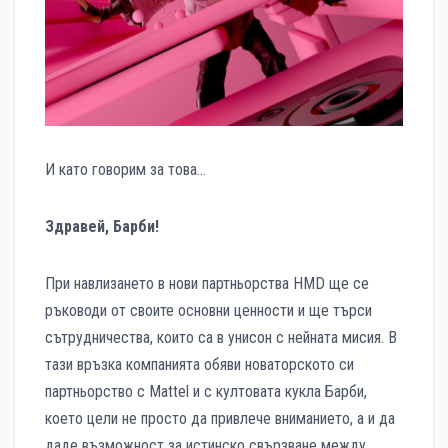
И като говорим за това…
Здравей
,
Барби
!
При навлизането в нови партньорства HMD ще се
ръководи от своите основни ценности и ще търси
сътрудничества, които са в унисон с нейната мисия. В
тази връзка компанията обяви новаторското си
партньорство с Mattel и с култовата кукла Барби,
което цели не просто да привлече вниманието, а и да
даде възможност за истинско свързване между