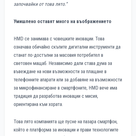
започвайки от това лято.“
Умишлено оставят много на въображението
HMD се занимава с човешките иновации. Това
означава обичайно скъпите дигитални инструменти да
станат по-достъпни за масовия потребител в
световен мащаб. Независимо дали става дума за
въвеждане на нови възможности за плащане в
телефонните апарати или за добавяне на възможности
за микрофинансиране в смартфоните, HMD вече има
традиция да разработва иновации с мисия,
ориентирана към хората.
Това лято компанията ще пусне на пазара смартфон,
който е платформа за иновации и прави технологиите