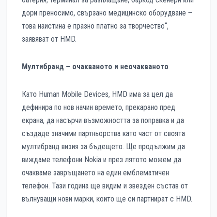
дори преносимо, свързано медицинско оборудване –
това наистина е празно платно за творчество“,
заявяват от HMD.
Мултибранд – очакваното и неочакваното
Като Human Mobile Devices, HMD има за цел да
дефинира по нов начин времето, прекарано пред
екрана, да насърчи възможността за поправка и да
създаде значими партньорства като част от своята
мултибранд визия за бъдещето. Ще продължим да
виждаме телефони Nokia и през лятото можем да
очакваме завръщането на един емблематичен
телефон. Тази година ще видим и звезден състав от
вълнуващи нови марки, които ще си партнират с HMD.