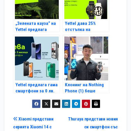
„Зелената кауза“ на
Yettel дава 25%
Yettel предлага
отстъпка на
специални отстъпка
атрактивни
за „зелени“
смартфони и смарт
смартфони
часовници срещу
връщане на старо
устройство
Yettel предлага гама
Клонинг на Nothing
смартфони за 0 лв.
Phone (1) беше
през първите 3
представен по време
месеца на лизинга
на MWC 2023
Навигация
Xiaomi представи
Thuraya представи новия
серията Xiaomi 14 с
си смартфон със