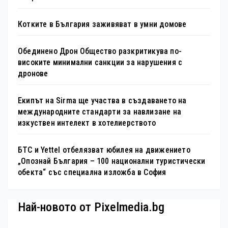
Котките в България заживяват в умни домове
Обединено Дрон Общество разкритикува по-
високите минимални санкции за нарушения с
дронове
Екипът на Sirma ще участва в създаването на
международните стандарти за навлизане на
изкуствен интелект в хотелиерството
БТС и Yettel отбелязват юбилея на движението
„Опознай България – 100 национални туристически
обекта“ със специална изложба в София
Най-новото от Pixelmedia.bg