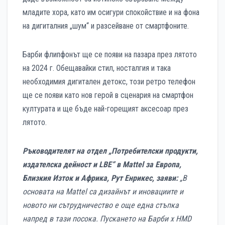
младите хора, като им осигури спокойствие и на фона
на дигиталния „шум“ и разсейване от смартфоните.
Барби флипфонът ще се появи на пазара през лятото
на 2024 г. Обещавайки стил, носталгия и така
необходимия дигитален детокс, този ретро телефон
ще се появи като нов герой в сценария на смартфон
културата и ще бъде най-горещият аксесоар през
лятото.
Ръководителят на отдел „Потребителски продукти,
издателска дейност и LBE“ в Mattel за Европа,
Близкия Изток и Африка, Рут Енрикес, заяви:
„В
основата на Mattel са дизайнът и иновациите и
новото ни сътрудничество е още една стъпка
напред в тази посока. Пускането на Барби x HMD