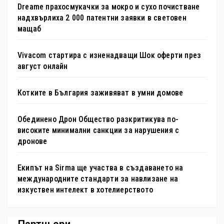
Dreame прахосмукачки за мокро и сухо почистване
надхвърлиха 2 000 патентни заявки в световен
мащаб
Vivacom стартира с изненадващи Шок оферти през
август онлайн
Котките в България заживяват в умни домове
Обединено Дрон Общество разкритикува по-
високите минимални санкции за нарушения с
дронове
Екипът на Sirma ще участва в създаването на
международните стандарти за навлизане на
изкуствен интелект в хотелиерството