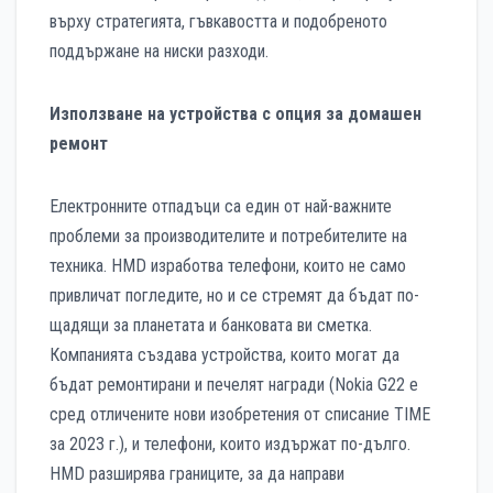
върху стратегията, гъвкавостта и подобреното
поддържане на ниски разходи.
Използване на устройства с опция за домашен
ремонт
Електронните отпадъци са един от най-важните
проблеми за производителите и потребителите на
техника. HMD изработва телефони, които не само
привличат погледите, но и се стремят да бъдат по-
щадящи за планетата и банковата ви сметка.
Компанията създава устройства, които могат да
бъдат ремонтирани и печелят награди (Nokia G22 е
сред отличените нови изобретения от списание TIME
за 2023 г.), и телефони, които издържат по-дълго.
HMD разширява границите, за да направи