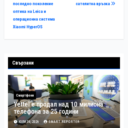
последно поколение
сателитна връзка
оптика на Leica и
операционна система
Xiaomi HyperOS
Свързани
Смартфони
Yettel е продал над 10 милиона
телефона за 25 години
ЮЛИ 30, 2026
SMART REPORTER