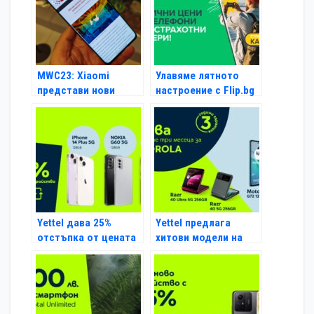
прехвърля
производството си в
Европа
MWC23: Xiaomi
Улавяме лятното
представи нови
настроение с Flip.bg
смартфони,
часовник, слушалки
и скутер
Yettel дава 25%
Yettel предлага
отстъпка от цената
хитови модели на
на 4 страхотни смарт
Motorola за 0 лева
устройства срещу
през първите 3
рециклиране на
месеца на лизинга
старо