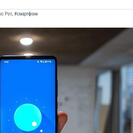
с Рот
,
#смартфони