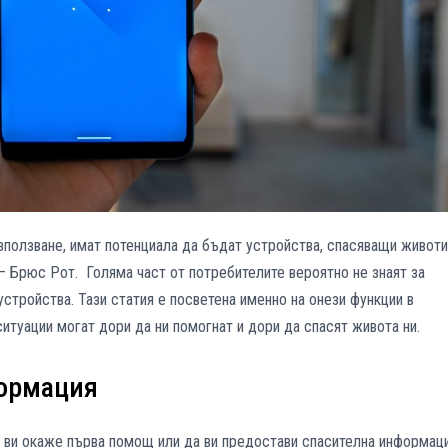
използване, имат потенциала да бъдат устройства, спасяващи животи
– Брюс Рот. Голяма част от потребителите вероятно не знаят за
устройства. Тази статия е посветена именно на онези функции в
ситуации могат дори да ни помогнат и дори да спасят живота ни.
ормация
а ви окаже първа помощ или да ви предостави спасителна информац