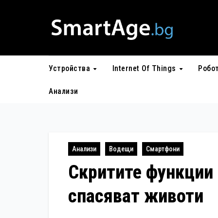
Skip
to
content
Устройства
Internet Of Things
Робо
Анализи
Анализи
Водещи
Смартфони
Скритите функции 
спасяват животи