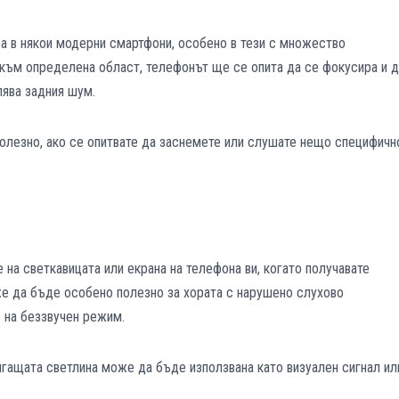
ра в някои модерни смартфони, особено в тези с множество
 към определена област, телефонът ще се опита да се фокусира и д
лява задния шум.
полезно, ако се опитвате да заснемете или слушате нещо специфичн
 на светкавицата или екрана на телефона ви, когато получавате
е да бъде особено полезно за хората с нарушено слухово
е на беззвучен режим.
игащата светлина може да бъде използвана като визуален сигнал ил