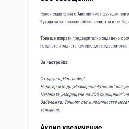
Някои смартфони с Android имат функция, при
бутона за включване (обикновено три пъти бър
Това ще изпрати предварително зададено съо
предната и задната камери, до предварително 
За настройка:
Отидете в „Настройки“.
Навигирайте до „Разширени функции“ или „Бе
Намерете „Изпращане на SOS съобщения“ или
Забележка: Точният път и наличността могат
телефона.
Аудио увеличение