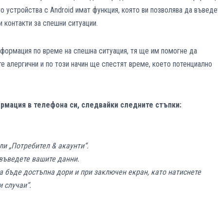
го устройства с Android имат функция, която ви позволява да въведе
и контакти за спешни ситуации.
нформация по време на спешна ситуация, тя ще им помогне да
те алергични и по този начин ще спестят време, което потенциално
рмация в телефона си, следвайки следните стъпки:
и „Потребител & акаунти“.
въведете вашите данни.
 бъде достъпна дори и при заключен екран, като натиснете
 случаи“.