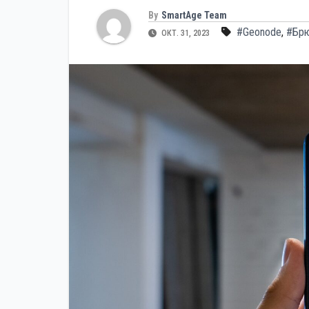
By
SmartAge Team
#Geonode
,
#Брю
ОКТ. 31, 2023