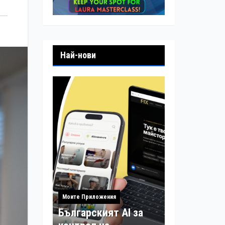
Най-нови
Моите Приложения
Българският AI за