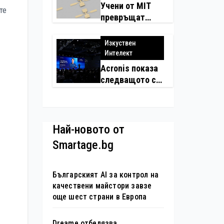
Учени от MIT
те
превръщат
молекулите в
надеждни
Изкуствен
електронни
Интелект
устройства
Acronis показа
следващото си
поколение
автономни
услуги
Най-новото от
Smartage.bg
Българският AI за контрол на
качествени майстори завзе
още шест страни в Европа
Dreame отбелязва