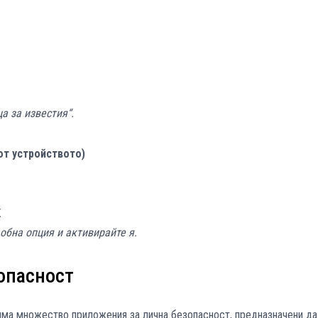
а за известия“.
от устройството)
.
обна опция и активирайте я.
опасност
има множество приложения за лична безопасност, предназначени да