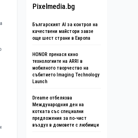
Pixelmedia.bg
а
Българският AI за контрол на
качествени майстори завзе
още шест страни в Европа
о
HONOR пренася кино
технологиите на ARRI в
мобилното творчество на
събитието Imaging Technology
Launch
Dreame отбелязва
Международния ден на
котката със специални
предложения за по-чист
въздух в домовете с любимци
и