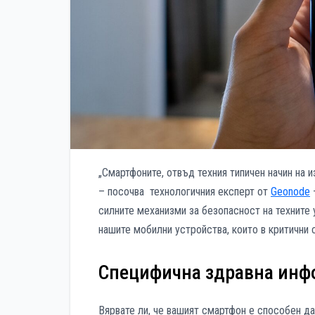
„Смартфоните, отвъд техния типичен начин на 
– посочва технологичния експерт от
Geonode
силните механизми за безопасност на техните 
нашите мобилни устройства, които в критични 
Специфична здравна инф
Вярвате ли, че вашият смартфон е способен д