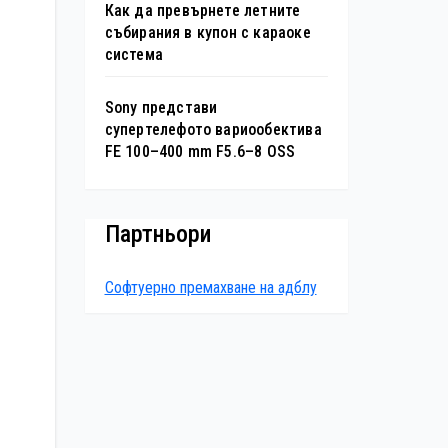
Как да превърнете летните
събирания в купон с караоке
система
Sony представи
супертелефото вариообектива
FE 100–400 mm F5.6–8 OSS
Партньори
Софтуерно премахване на адблу