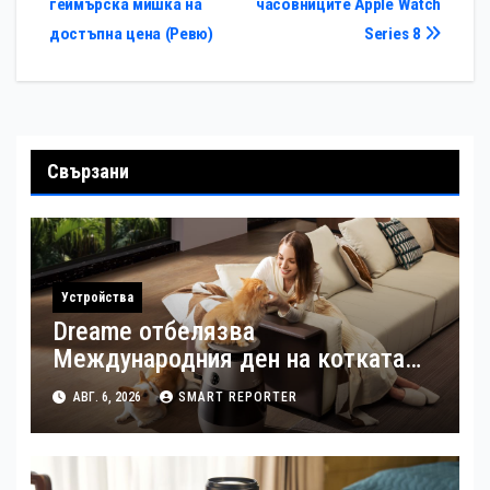
геймърска мишка на
часовниците Apple Watch
достъпна цена (Ревю)
Series 8
Свързани
Устройства
Dreame отбелязва
Международния ден на котката
със специални предложения за
АВГ. 6, 2026
SMART REPORTER
по-чист въздух в домовете с
любимци