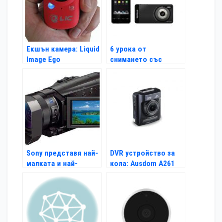
Екшън камера: Liquid
6 урока от
Image Ego
снимането със
смартфон
Sony представя най-
DVR устройство за
малката и най-
кола: Ausdom A261
леката 4K
2K UHD DVR
видеокамера