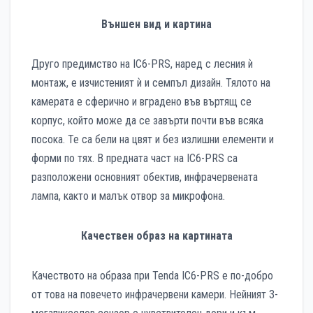
Външен вид и картина
Друго предимство на IC6-PRS, наред с лесния ѝ
монтаж, е изчистеният ѝ и семпъл дизайн. Тялото на
камерата е сферично и вградено във въртящ се
корпус, който може да се завърти почти във всяка
посока. Те са бели на цвят и без излишни елементи и
форми по тях. В предната част на IC6-PRS са
разположени основният обектив, инфрачервената
лампа, както и малък отвор за микрофона.
Качествен образ на картината
Качеството на образа при Tenda IC6-PRS е по-добро
от това на повечето инфрачервени камери. Нейният 3-