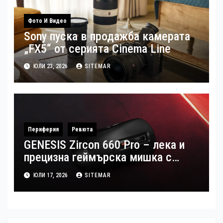
Фото И Видео
Sony пуска в продажба камерата
„FX5“ от серията Cinema Line
ЮЛИ 23, 2026
SITEMAR
Периферия
Ревюта
GENESIS Zircon 660 Pro – лека и
прецизна геймърска мишка с
професионални възможности
ЮЛИ 17, 2026
SITEMAR
(Ревю)