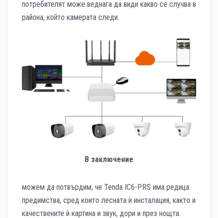
потребителят може веднага да види какво се случва в
района, който камерата следи.
В заключение
можем да потвърдим, че Tenda IC6-PRS има редица
предимства, сред които лесната ѝ инсталация, както и
качествените ѝ картина и звук, дори и през нощта.