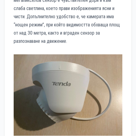
мегапикселов сензор е чувствителен дори и към
слаба светлина, което прави изображенията ясни и
чисти. Допълнително удобство е, че камерата има
“нощен режим”, при който видимостта обхваща площ
от над 30 метра, както и вграден сензор за
разпознаване на движение.