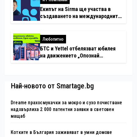
Екипът на Sirma ще участва в
създаването на международните
стандарти за навлизане на
изкуствен интелект в
хотелиерството
Любопитно
БТС и Yettel отбелязват юбилея
на движението „Опознай
България – 100 национални
туристически обекта“ със
специална изложба в София
Най-новото от Smartage.bg
Dreame прахосмукачки за мокро и сухо почистване
надхвърлиха 2 000 патентни заявки в световен
мащаб
Котките в България заживяват в умни домове