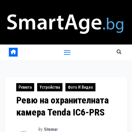
Skip
to
content
Ревюта
Устройства
Фото И Видео
Ревю на охранителната
камера Tenda IC6-PRS
By
Sitemar