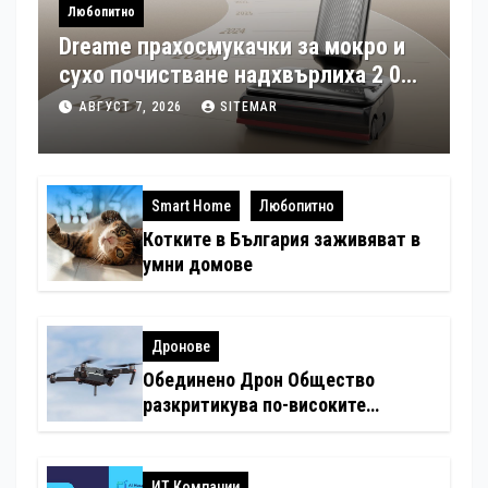
Любопитно
Dreame прахосмукачки за мокро и
сухо почистване надхвърлиха 2 000
патентни заявки в световен мащаб
АВГУСТ 7, 2026
SITEMAR
Smart Home
Любопитно
Котките в България заживяват в
умни домове
Дронове
Обединено Дрон Общество
разкритикува по-високите
минимални санкции за нарушения
с дронове
ИТ Компании