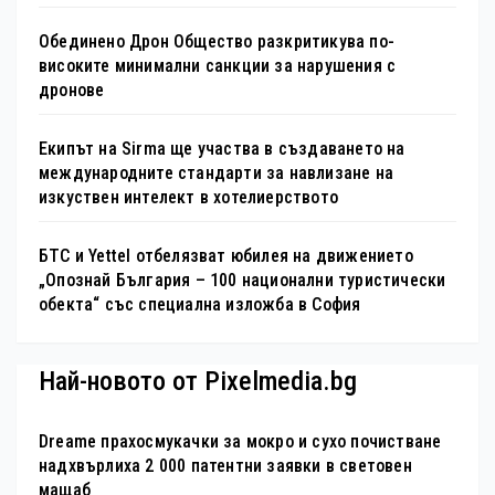
Обединено Дрон Общество разкритикува по-
високите минимални санкции за нарушения с
дронове
Екипът на Sirma ще участва в създаването на
международните стандарти за навлизане на
изкуствен интелект в хотелиерството
БТС и Yettel отбелязват юбилея на движението
„Опознай България – 100 национални туристически
обекта“ със специална изложба в София
Най-новото от Pixelmedia.bg
Dreame прахосмукачки за мокро и сухо почистване
надхвърлиха 2 000 патентни заявки в световен
мащаб