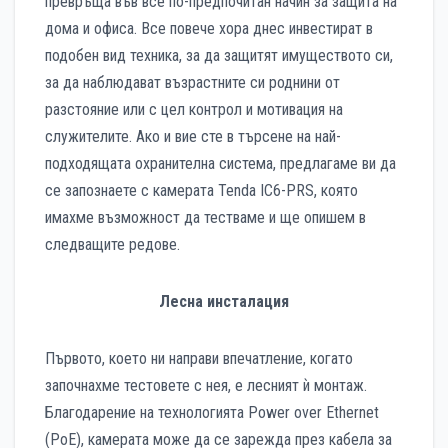
превръща във все по-предпочитан начин за защита на
дома и офиса. Все повече хора днес инвестират в
подобен вид техника, за да защитят имуществото си,
за да наблюдават възрастните си роднини от
разстояние или с цел контрол и мотивация на
служителите. Ако и вие сте в търсене на най-
подходящата охранителна система, предлагаме ви да
се запознаете с камерата Tenda IC6-PRS, която
имахме възможност да тестваме и ще опишем в
следващите редове.
Лесна инсталация
Първото, което ни направи впечатление, когато
започнахме тестовете с нея, е лесният ѝ монтаж.
Благодарение на технологията Power over Ethernet
(PoE), камерата може да се зарежда през кабела за