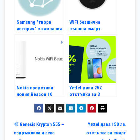
Samsung "твори
WiFi безжична
история" с кампания
външна смарт
за QLED 8K
камера от Lanberg
телевизор
Nokia представи
Yettel дава 25%
новия Beacon 10
отстъпка за 3
Gateway с
функционални
поддръжка на WiFi
смартфона и смарт
6E
часовник срещу
рециклиране на
Навигация
Genesis Krypton 555 –
Yettel дава 150 лв.
старо устройство
издръжлива и лека
отстъпка за смарт