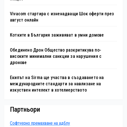
Vivacom стартира с изненадващи Шок оферти през
август онлайн
Котките в България заживяват в умни домове
Обединено Дрон Общество разкритикува по-
високите минимални санкции за нарушения с
дронове
Екипът на Sirma ще участва в създаването на
международните стандарти за навлизане на
изкуствен интелект в хотелиерството
Партньори
Софтуерно премахване на адблу