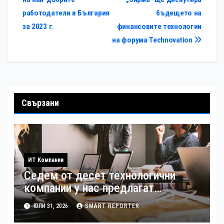
работодатели в България
бъдещето на
за 2023 г.
финансовите технологии
на форума Technovation
Свързани
ИТ Компании
Седем от десет технологични
компании у нас предлагат
хибридна работа
ЮЛИ 31, 2026
SMART REPORTER