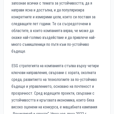
запознае всички с темата за устойчивостта, да я
направи ясна и достъпна, и да популяризира
конкретните и измерими цели, които си поставя за
следващите пет години. Те са съсредоточени в
областите, в които компанията вярва, че може да
окаже най-голямо въздействие и да привлече най-
много съмишленици по пътя към по-устойчиво
бъдеще.
ESG стратегията на компанията стъпва върху четири
ключови направления, свързани с хората, околната
среда, развитието на технологиите за по-устойчиво
бъдеще и управлението, основано на почтеност и
прозрачност. Сред водещите проекти, свързани с
устойчивостта и кръговата икономика, които бяха
високо оценени на конкурса, е мащабната кампания
„Рециклирай и спести“. Чрез нея, през 2022 г.