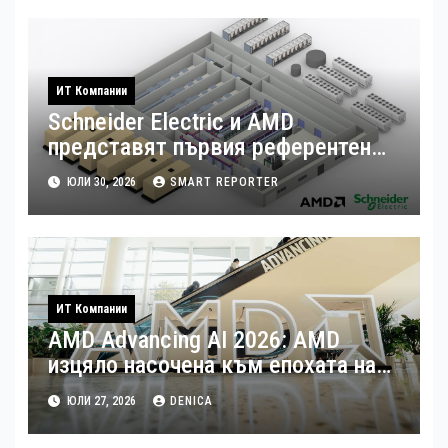
ИТ Компании
Schneider Electric и AMD
представят първия референтен
дизайн на платформата Helios за
ЮЛИ 30, 2026
SMART REPORTER
ускорено изграждане на фабрики
за ИИ
ИТ Компании
AMD Advancing AI 2026: AMD
изцяло насочена към епохата на
Агентния AI
ЮЛИ 27, 2026
DENICA