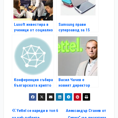
Luxoft инвестира в
Samsung прави
ученици от социално
суперзавод за 15
слаби семейства
млрд. долара
Конференция събира
Васил Чачев е
българската крипто
новият директор
общност
„Управление на
услугите“ в Yettel
Навигация
Yettel се нареди в топ 6
Александър Станев от
на най-добрите
„Сирма“ ще дискутира