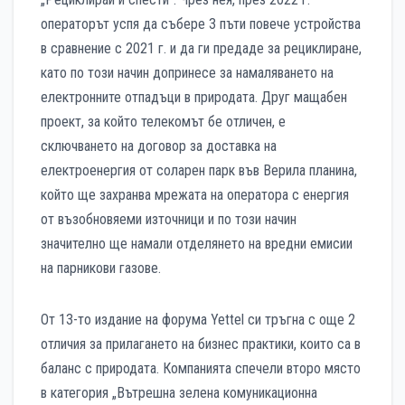
операторът успя да събере 3 пъти повече устройства
в сравнение с 2021 г. и да ги предаде за рециклиране,
като по този начин допринесе за намаляването на
електронните отпадъци в природата. Друг мащабен
проект, за който телекомът бе отличен, е
сключването на договор за доставка на
електроенергия от соларен парк във Верила планина,
който ще захранва мрежата на оператора с енергия
от възобновяеми източници и по този начин
значително ще намали отделянето на вредни емисии
на парникови газове.
От 13-то издание на форума Yettel си тръгна с още 2
отличия за прилагането на бизнес практики, които са в
баланс с природата. Компанията спечели второ място
в категория „Вътрешна зелена комуникационна