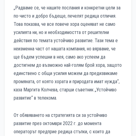
„Радваме се, че нашите послания и конкретни цели за
по-чисто и добро бъдеще, печелят редица отличия.
Това показва, че все повече хора оценяват не само
усилията ни, но и необходимостта от решителни
действия по темата устойчиво развитие. Тази тема е
неизменна част от нашата компания, но вярваме, че
ще бъдем успешни в нея, само ако успеем да
достигнем до възможно най-голям брой хора, защото
единствено с общи усилия можем да предизвикаме
промяната, от която хората и природата имат нужда“,
каза Маргита Колчева, старши съветник „Устойчиво
развитие“ в телекома.
От обявяването на стратегията си за устойчиво
развитие през октомври 2022 г. до момента
операторът предприе редица стъпки, с които да