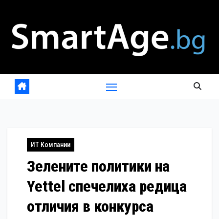
Skip
to
content
ИТ Компании
Зелените политики на
Yettel спечелиха редица
отличия в конкурса