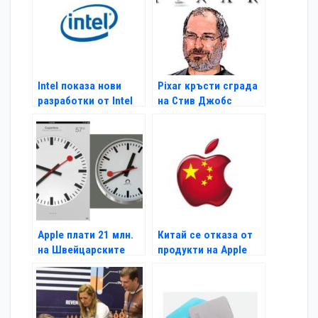
Intel показа нови
Pixar кръсти сграда
разработки от Intel
на Стив Джобс
Labs Europe
Apple плати 21 млн.
Китай се отказа от
на Швейцарските
продукти на Applе
федерални
железници