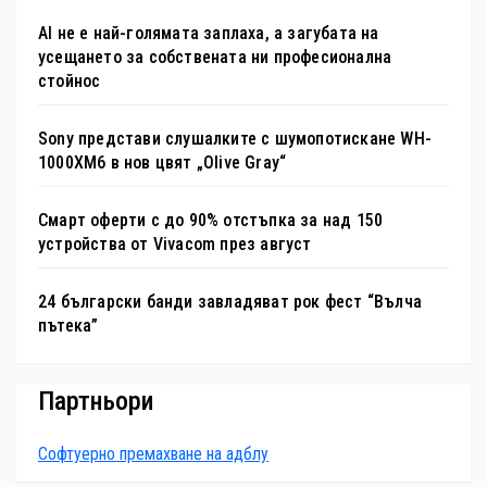
AI не е най-голямата заплаха, а загубата на
усещането за собствената ни професионална
стойнос
Sony представи слушалките с шумопотискане WH-
1000XM6 в нов цвят „Olive Gray“
Смарт оферти с до 90% отстъпка за над 150
устройства от Vivacom през август
24 български банди завладяват рок фест “Вълча
пътека”
Партньори
Софтуерно премахване на адблу