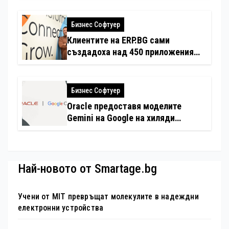
Бизнес Софтуер
Клиентите на ERP.BG сами
създадоха над 450 приложения
за ERP системата с помощта на
вградения в нея изкуствен
интелект
Бизнес Софтуер
Oracle предоставя моделите
Gemini на Google на хиляди
клиенти на бизнес приложения
Най-новото от Smartage.bg
Учени от MIT превръщат молекулите в надеждни
електронни устройства