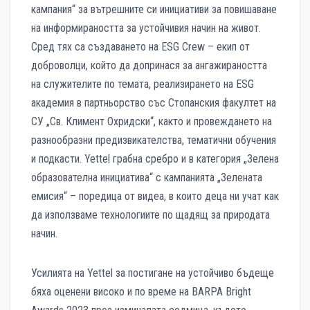
кампания“ за вътрешните си инициативи за повишаване
на информираността за устойчивия начин на живот.
Сред тях са създаването на ESG Crew – екип от
доброволци, който да допринася за ангажираността
на служителите по темата, реализирането на ESG
академия в партньорство със Стопанския факултет на
СУ „Св. Климент Охридски“, както и провеждането на
разнообразни предизвикателства, тематични обучения
и подкасти. Yettel грабна сребро и в категория „Зелена
образователна инициатива“ с кампанията „Зелената
емисия“ – поредица от видеа, в които деца ни учат как
да използваме технологиите по щадящ за природата
начин.
Усилията на Yettel за постигане на устойчиво бъдеще
бяха оценени високо и по време на BARPA Bright