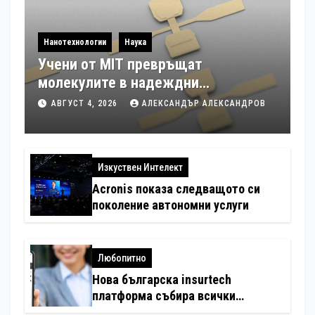
Нанотехнологии
Наука
Учени от MIT превръщат
молекулите в надеждни
електронни устройства
АВГУСТ 4, 2026
АЛЕКСАНДЪР АЛЕКСАНДРОВ
Изкуствен Интелект
Acronis показа следващото си
поколение автономни услуги
Любопитно
Нова българска insurtech
платформа събира всички
застраховки на едно място