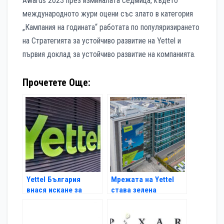
Awards 2023 през изминалата седмица, където
международното жури оцени със злато в категория
„Кампания на годината“ работата по популяризирането
на Стратегията за устойчиво развитие на Yettel и
първия доклад за устойчиво развитие на компанията.
Прочетете Още:
Yettel България
Мрежата на Yettel
внася искане за
става зелена
забрана на сделката
за мрежата на
„Булсатком“