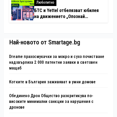
хотелиерството
Любопитно
БТС и Yettel отбелязват юбилея
на движението „Опознай
България – 100 национални
туристически обекта“ със
специална изложба в София
Най-новото от Smartage.bg
Dreame прахосмукачки за мокро и сухо почистване
надхвърлиха 2 000 патентни заявки в световен
мащаб
Котките в България заживяват в умни домове
Обединено Дрон Общество разкритикува по-
високите минимални санкции за нарушения с
дронове