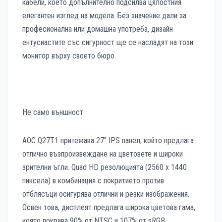
кабели, което допълнително подсилва цялостния
елегантен изглед на модела. Без значение дали за
професионална или домашна употреба, дизайн
ентусиастите със сигурност ще се насладят на този
монитор върху своето бюро.
Не само външност
AOC Q27T1 притежава 27” IPS панел, който предлага
отлично възпроизвеждане на цветовете и широки
зрителни ъгли. Quad HD резолюцията (2560 x 1440
пиксела) в комбинация с покритието против
отблясъци осигурява отлични и резки изображения.
Освен това, дисплеят предлага широка цветова гама,
която покрива 90% от NTSC и 107% от sRGB