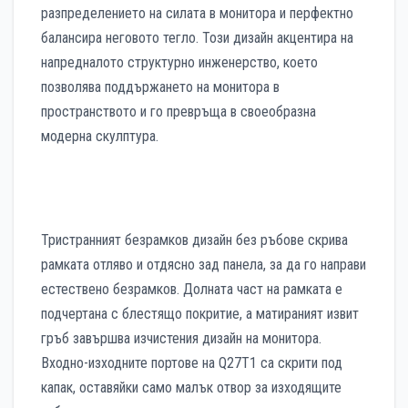
разпределението на силата в монитора и перфектно
балансира неговото тегло. Този дизайн акцентира на
напредналото структурно инженерство, което
позволява поддържането на монитора в
пространството и го превръща в своеобразна
модерна скулптура.
Тристранният безрамков дизайн без ръбове скрива
рамката отляво и отдясно зад панела, за да го направи
естествено безрамков. Долната част на рамката е
подчертана с блестящо покритие, а матираният извит
гръб завършва изчистения дизайн на монитора.
Входно-изходните портове на Q27T1 са скрити под
капак, оставяйки само малък отвор за изходящите