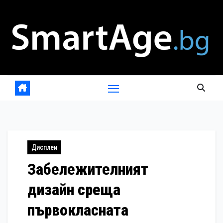
Skip
to
content
Дисплеи
Забележителният
дизайн среща
първокласната