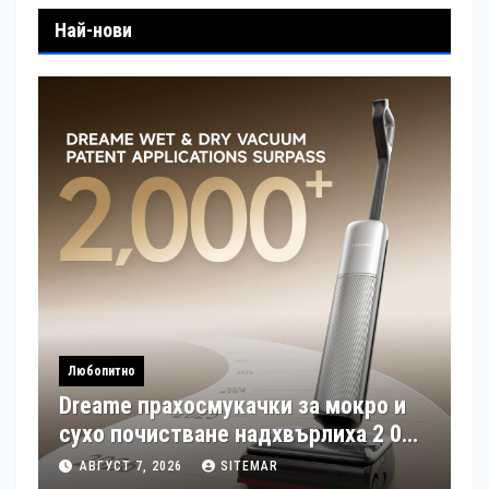
Най-нови
Любопитно
Dreame прахосмукачки за мокро и
сухо почистване надхвърлиха 2 000
патентни заявки в световен мащаб
АВГУСТ 7, 2026
SITEMAR