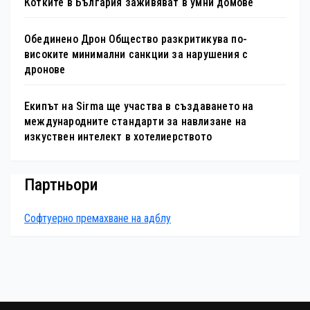
Котките в България заживяват в умни домове
Обединено Дрон Общество разкритикува по-
високите минимални санкции за нарушения с
дронове
Екипът на Sirma ще участва в създаването на
международните стандарти за навлизане на
изкуствен интелект в хотелиерството
Партньори
Софтуерно премахване на адблу