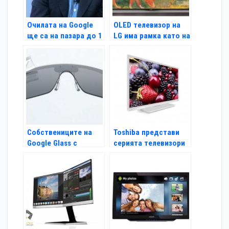
Очилата на Google
OLED телевизор на
ще са на пазара до 1
LG има рамка като на
година
картина
Собствениците на
Toshiba представи
Google Glass с
серията телевизори
безплатен ъпгрейд
L3