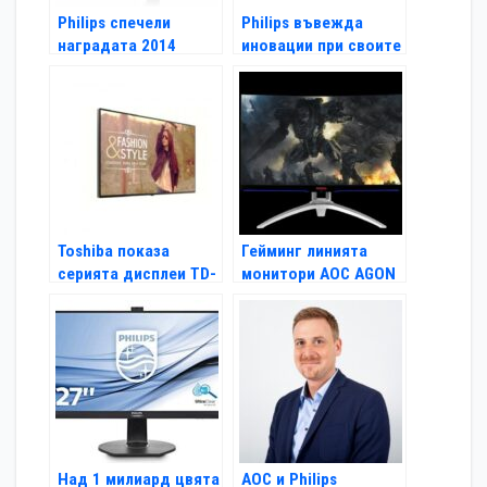
Philips спечели
Philips въвежда
наградата 2014
иновации при своите
COMPUTEX d&i Gold
монитори
Award
Toshiba показа
Гейминг линията
серията дисплеи TD-
монитори AOC AGON
E
в Кьолн
Над 1 милиард цвята
AOC и Philips