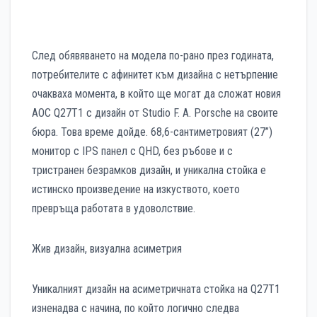
След обявяването на модела по-рано през годината,
потребителите с афинитет към дизайна с нетърпение
очакваха момента, в който ще могат да сложат новия
AOC Q27T1 с дизайн от Studio F. A. Porsche на своите
бюра. Това време дойде. 68,6-сантиметровият (27”)
монитор с IPS панел с QHD, без ръбове и с
тристранен безрамков дизайн, и уникална стойка е
истинско произведение на изкуството, което
превръща работата в удоволствие.
Жив дизайн, визуална асиметрия
Уникалният дизайн на асиметричната стойка на Q27T1
изненадва с начина, по който логично следва