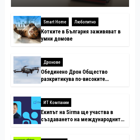
Smart Home
Любопитно
Котките в България заживяват в
умни домове
Дронове
Обединено Дрон Общество
разкритикува по-високите
минимални санкции за нарушения
с дронове
ИТ Компании
Екипът на Sirma ще участва в
създаването на международните
стандарти за навлизане на
изкуствен интелект в