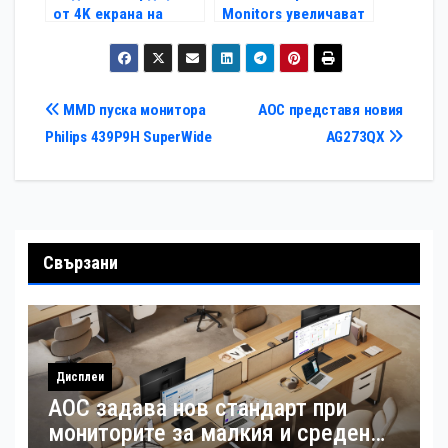
от 4K екрана на
Monitors увеличават
Philips 272P7
пазарния си дял
Навигация
MMD пуска монитора
AOC представя новия
Philips 439P9H SuperWide
AG273QX
Свързани
Дисплеи
AOC задава нов стандарт при
мониторите за малкия и среден