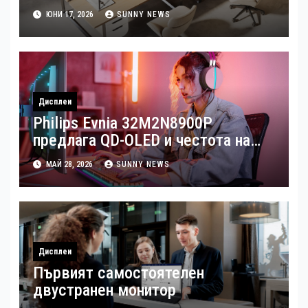
бизнес
ЮНИ 17, 2026
SUNNY NEWS
Дисплеи
Philips Evnia 32M2N8900P
предлага QD-OLED и честота на
опресняване от 240 Hz
МАЙ 28, 2026
SUNNY NEWS
Дисплеи
Първият самостоятелен
двустранен монитор