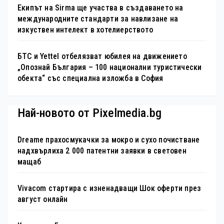
Екипът на Sirma ще участва в създаването на
международните стандарти за навлизане на
изкуствен интелект в хотелиерството
БТС и Yettel отбелязват юбилея на движението
„Опознай България – 100 национални туристически
обекта“ със специална изложба в София
Най-новото от Pixelmedia.bg
Dreame прахосмукачки за мокро и сухо почистване
надхвърлиха 2 000 патентни заявки в световен
мащаб
Vivacom стартира с изненадващи Шок оферти през
август онлайн