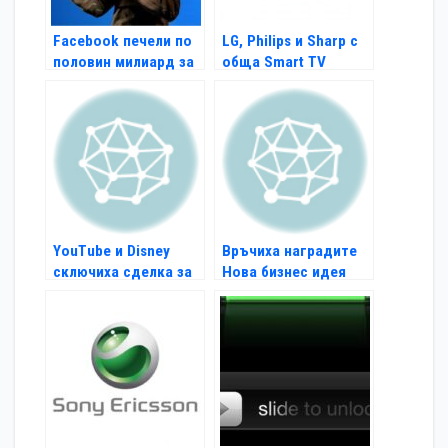
Facebook печели по
LG, Philips и Sharp с
половин милиард за
обща Smart TV
6 месеца
платформа
YouTube и Disney
Връчиха наградите
сключиха сделка за
Нова бизнес идея
видео серии