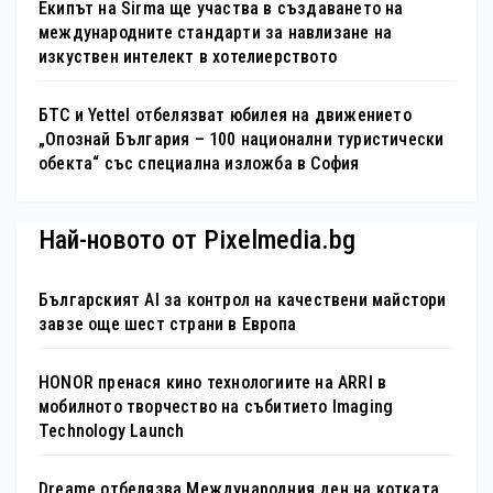
Екипът на Sirma ще участва в създаването на
международните стандарти за навлизане на
изкуствен интелект в хотелиерството
БТС и Yettel отбелязват юбилея на движението
„Опознай България – 100 национални туристически
обекта“ със специална изложба в София
Най-новото от Pixelmedia.bg
Българският AI за контрол на качествени майстори
завзе още шест страни в Европа
HONOR пренася кино технологиите на ARRI в
мобилното творчество на събитието Imaging
Technology Launch
Dreame отбелязва Международния ден на котката