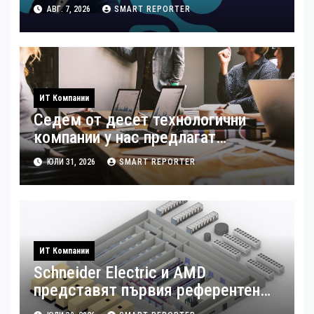
стандарти за навлизане на
АВГ. 7, 2026
SMART REPORTER
изкуствен интелект в
хотелиерството
ИТ Компании
Седем от десет технологични
компании у нас предлагат
хибридна работа
ЮЛИ 31, 2026
SMART REPORTER
ИТ Компании
Schneider Electric и AMD
представят първия референтен
дизайн на платформата Helios за