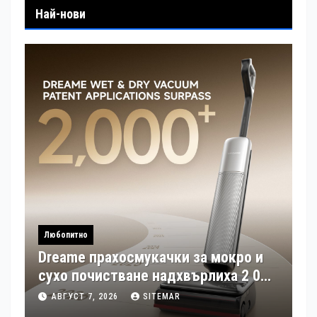
Най-нови
Любопитно
Dreame прахосмукачки за мокро и
сухо почистване надхвърлиха 2 000
патентни заявки в световен мащаб
АВГУСТ 7, 2026
SITEMAR