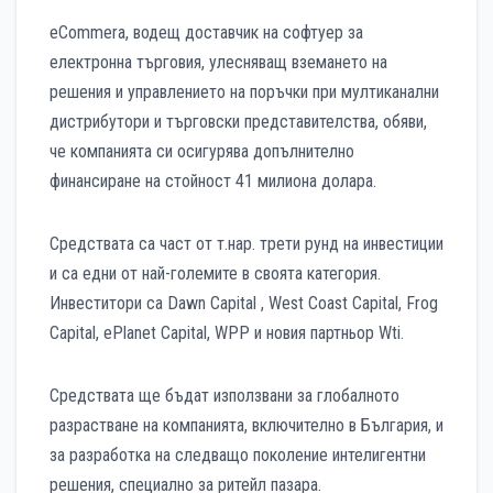
eCommera, водещ доставчик на софтуер за
електронна търговия, улесняващ вземането на
решения и управлението на поръчки при мултиканални
дистрибутори и търговски представителства, обяви,
че компанията си осигурява допълнително
финансиране на стойност 41 милиона долара.
Средствата са част от т.нар. трети рунд на инвестиции
и са едни от най-големите в своята категория.
Инвеститори са Dawn Capital , West Coast Capital, Frog
Capital, ePlanet Capital, WPP и новия партньор Wti.
Средствата ще бъдат използвани за глобалното
разрастване на компанията, включително в България, и
за разработка на следващо поколение интелигентни
решения, специално за ритейл пазара.