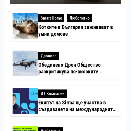
Smart Home
Любопитно
Котките в България заживяват в
умни домове
Дронове
Обединено Дрон Общество
разкритикува по-високите
минимални санкции за нарушения
с дронове
ИТ Компании
Екипът на Sirma ще участва в
създаването на международните
стандарти за навлизане на
изкуствен интелект в
хотелиерството