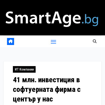
Skip
to
content
ИТ Компании
41 млн. инвестиция в
софтуерната фирма с
център у нас