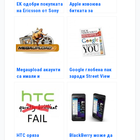
EK одобри покупката
Apple извоюва
на Ericsson от Sony
битката за
жестовото
отключване
Megaupload акаунти
Google глобена пак
са имали и
заради Street View
американски
политици
НТС оряза
BlackBerry може да