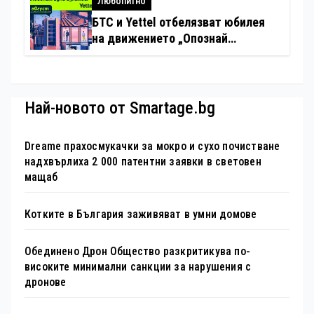
Любопитно
БТС и Yettel отбелязват юбилея
на движението „Опознай
България – 100 национални
туристически обекта“ със
специална изложба в София
Най-новото от Smartage.bg
Dreame прахосмукачки за мокро и сухо почистване
надхвърлиха 2 000 патентни заявки в световен
мащаб
Котките в България заживяват в умни домове
Обединено Дрон Общество разкритикува по-
високите минимални санкции за нарушения с
дронове