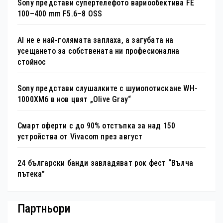
Sony представи супертелефото вариообектива FE
100–400 mm F5.6–8 OSS
AI не е най-голямата заплаха, а загубата на
усещането за собствената ни професионална
стойнос
Sony представи слушалките с шумопотискане WH-
1000XM6 в нов цвят „Olive Gray“
Смарт оферти с до 90% отстъпка за над 150
устройства от Vivacom през август
24 български банди завладяват рок фест “Вълча
пътека”
Партньори