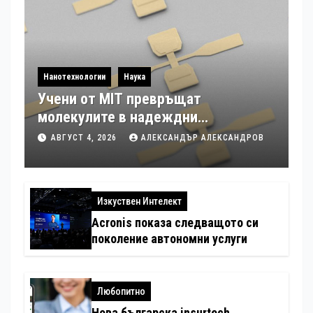
Нанотехнологии
Наука
Учени от MIT превръщат
молекулите в надеждни
електронни устройства
АВГУСТ 4, 2026
АЛЕКСАНДЪР АЛЕКСАНДРОВ
Изкуствен Интелект
Acronis показа следващото си
поколение автономни услуги
Любопитно
Нова българска insurtech