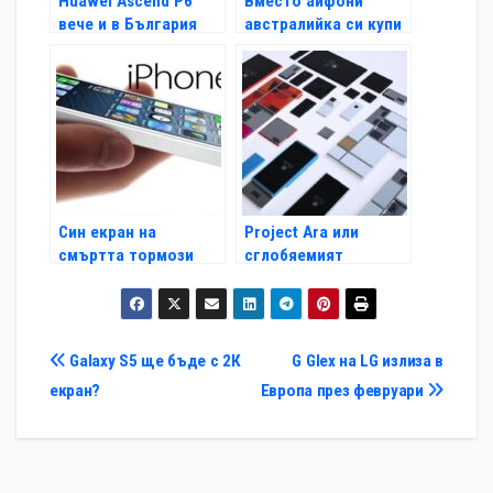
Huawei Ascend P6
Вместо айфони
вече и в България
австралийка си купи
две ябълки за $1500
Син екран на
Project Ara или
смъртта тормози
сглобяемият
потребителите на
смартфон на
iPhone 5S
бъдещето
Навигация
Galaxy S5 ще бъде с 2К
G Glex на LG излиза в
екран?
Европа през февруари