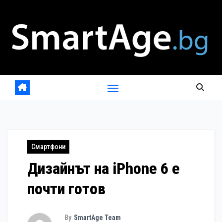
Skip
to
content
Смартфони
Дизайнът на iPhone 6 е
почти готов
By
SmartAge Team