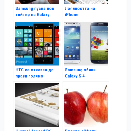
Samsung пусна нов
Лоялността на
тийзър на Galaxy
iPhone
Note II
собствениците
спадна за първи път
HTC се отказва да
Samsung обяви
прави голямо
Galaxy S 4
Windows Phone
устройство