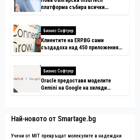
платформа събира всички
застраховки на едно място
Бизнес Софтуер
Клиентите на ERP.BG сами
създадоха над 450 приложения
за ERP системата с помощта на
вградения в нея изкуствен
интелект
Бизнес Софтуер
Oracle предоставя моделите
Gemini на Google на хиляди
клиенти на бизнес приложения
Най-новото от Smartage.bg
Учени от MIT превръщат молекулите в надеждни