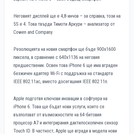
Неговият дисплей ще е 4,8-инчов – за справка, този на
5S е 4. Това твърди Тимоти Аркури – анализатор от
Cowen and Company.
Резолюцията на новия смартфон ще бъде 900х1600
пиксела, в сравнение с 640х1136 на неговия
предшественик. Освен това iPhone 6 ще има вграден
безжичен адаптер Wi-Fi с поддръжка на стандарта
IEEE 802.11ac, вместо досегашния IEEE 802.11n.
Apple подготвя ключови иновации в софтуера на
iPhone 6. Това ще бъдат нови услуги, които се
възползват от възможностите на 64-битовия
процесор A7 и интегрирания дактилоскопичен сензор
Touch ID. В частност, Apple ще вгради в модела нови