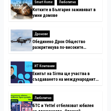
Smart Home
Любопитно
Котките в България заживяват в
умни домове
Дронове
Обединено Дрон Общество
разкритикува по-високите
минимални санкции за нарушения
с дронове
ИТ Компании
Екипът на Sirma ще участва в
създаването на международните
стандарти за навлизане на
изкуствен интелект в
хотелиерството
Любопитно
БТС и Yettel отбелязват юбилея