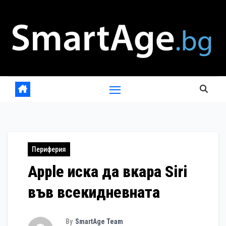
Skip
to
content
Периферия
Apple иска да вкара Siri
във всекидневната
By
SmartAge Team