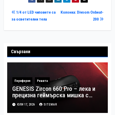
Навигация
1/4 от LED чиповете са
Колонка: Divoom Onbeat-
за осветителни тела
200
Свързани
Периферия
Ревюта
GENESIS Zircon 660 Pro – лека и
прецизна геймърска мишка с
професионални възможности
ЮЛИ 17, 2026
SITEMAR
(Ревю)