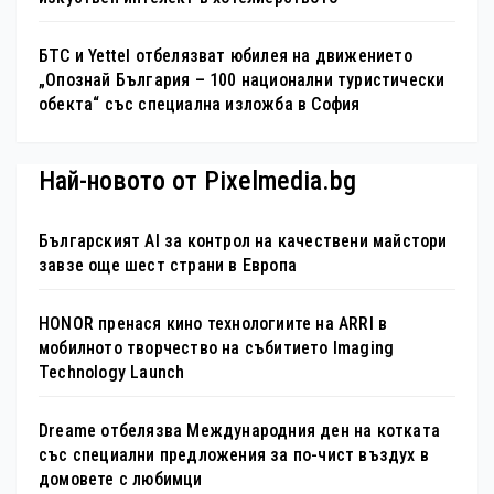
БТС и Yettel отбелязват юбилея на движението
„Опознай България – 100 национални туристически
обекта“ със специална изложба в София
Най-новото от Pixelmedia.bg
Българският AI за контрол на качествени майстори
завзе още шест страни в Европа
HONOR пренася кино технологиите на ARRI в
мобилното творчество на събитието Imaging
Technology Launch
Dreame отбелязва Международния ден на котката
със специални предложения за по-чист въздух в
домовете с любимци