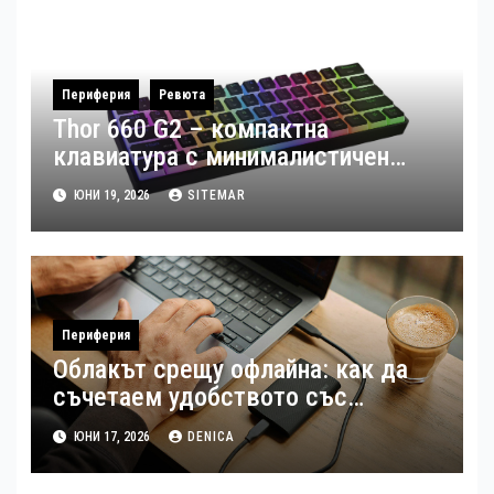
Периферия
Ревюта
Thor 660 G2 – компактна
клавиатура с минималистичен
дизайн и 26 RGB режима (Ревю)
ЮНИ 19, 2026
SITEMAR
Периферия
Облакът срещу офлайна: как да
съчетаем удобството със
сигурността
ЮНИ 17, 2026
DENICA