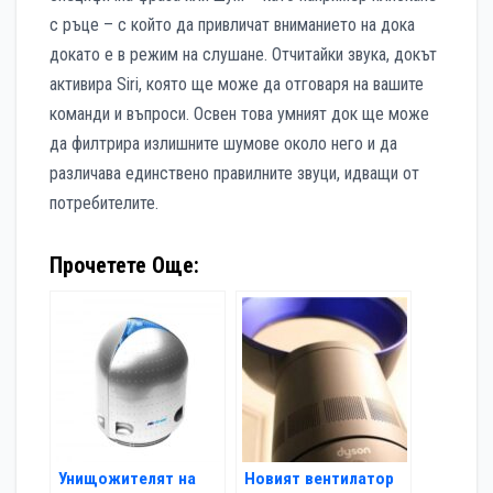
с ръце – с който да привличат вниманието на дока
докато е в режим на слушане. Отчитайки звука, докът
активира Siri, която ще може да отговаря на вашите
команди и въпроси. Освен това умният док ще може
да филтрира излишните шумове около него и да
различава единствено правилните звуци, идващи от
потребителите.
Прочетете Още:
Унищожителят на
Новият вентилатор