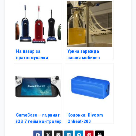
На пазар за
Урина зарежда
прахосмукачки
вашия мобилен
телефон
GameCase – първият
Колонка: Divoom
iOS 7 гейм контролер
Onbeat-200