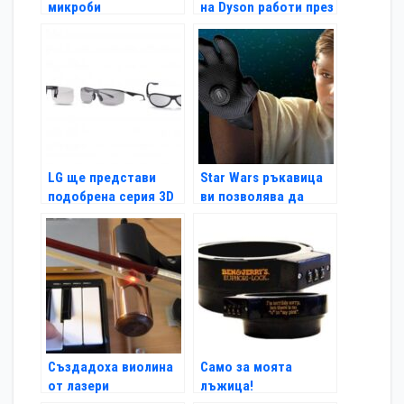
микроби
на Dyson работи през
всички сезони
LG ще представи
Star Wars ръкавица
подобрена серия 3D
ви позволява да
очила
движите предмети
Създадоха виолина
Само за моята
от лазери
лъжица!