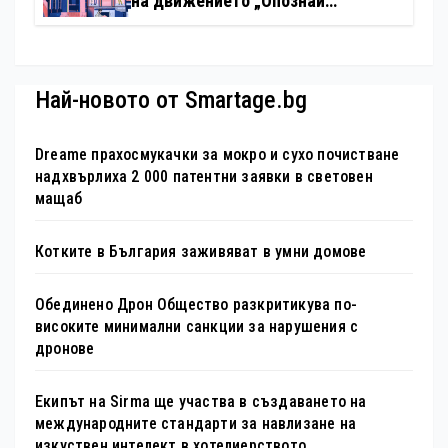
на движението „Опознай
България – 100 национални
туристически обекта“ със
специална изложба в София
Най-новото от Smartage.bg
Dreame прахосмукачки за мокро и сухо почистване
надхвърлиха 2 000 патентни заявки в световен
мащаб
Котките в България заживяват в умни домове
Обединено Дрон Общество разкритикува по-
високите минимални санкции за нарушения с
дронове
Екипът на Sirma ще участва в създаването на
международните стандарти за навлизане на
изкуствен интелект в хотелиерството