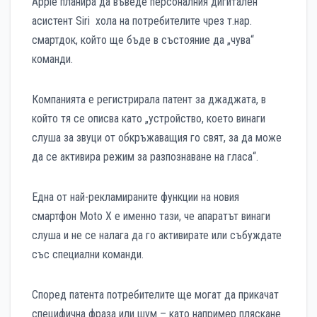
Apple планира да въведе персоналния дигитален
асистент Siri хола на потребителите чрез т.нар.
смартдок, който ще бъде в състояние да „чува“
команди.
Компанията е регистрирала патент за джаджата, в
който тя се описва като „устройство, което винаги
слуша за звуци от обкръжаващия го свят, за да може
да се активира режим за разпознаване на гласа“.
Една от най-рекламираните функции на новия
смартфон Moto X е именно тази, че апаратът винаги
слуша и не се налага да го активирате или събуждате
със специални команди.
Според патента потребителите ще могат да прикачат
специфична фраза или шум – като например пляскане