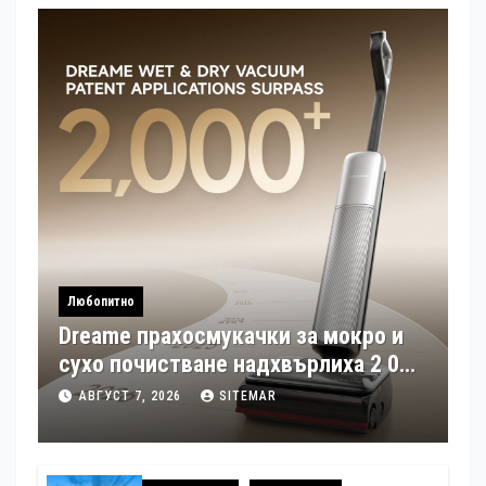
Любопитно
Dreame прахосмукачки за мокро и
сухо почистване надхвърлиха 2 000
патентни заявки в световен мащаб
АВГУСТ 7, 2026
SITEMAR