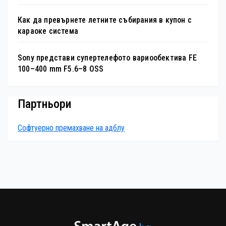
Как да превърнете летните събирания в купон с
караоке система
Sony представи супертелефото вариообектива FE
100–400 mm F5.6–8 OSS
Партньори
Софтуерно премахване на адблу